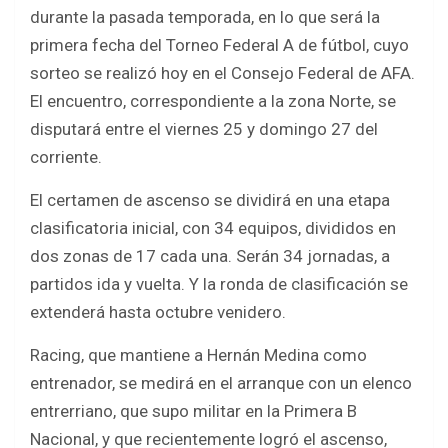
b
er
s
e
durante la pasada temporada, en lo que será la
o
A
primera fecha del Torneo Federal A de fútbol, cuyo
o
p
sorteo se realizó hoy en el Consejo Federal de AFA.
k
p
El encuentro, correspondiente a la zona Norte, se
disputará entre el viernes 25 y domingo 27 del
corriente.
El certamen de ascenso se dividirá en una etapa
clasificatoria inicial, con 34 equipos, divididos en
dos zonas de 17 cada una. Serán 34 jornadas, a
partidos ida y vuelta. Y la ronda de clasificación se
extenderá hasta octubre venidero.
Racing, que mantiene a Hernán Medina como
entrenador, se medirá en el arranque con un elenco
entrerriano, que supo militar en la Primera B
Nacional, y que recientemente logró el ascenso,