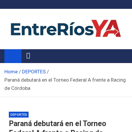
Skip
to
content
Noticias de Entre Ríos
Información de toda la provincia ahora
Home
DEPORTES
Paraná debutará en el Torneo Federal A frente a Racing
de Córdoba
DEPORTES
Paraná debutará en el Torneo