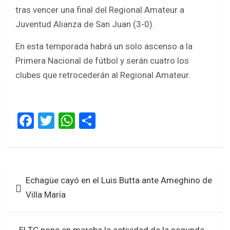
tras vencer una final del Regional Amateur a
Juventud Alianza de San Juan (3-0).
En esta temporada habrá un solo ascenso a la
Primera Nacional de fútbol y serán cuatro los
clubes que retrocederán al Regional Amateur.
F
T
W
S
a
wi
h
h
ce
tt
at
ar
b
er
s
e
Navegación
Echagüe cayó en el Luis Butta ante Ameghino de
o
A
de
Villa María
o
p
entradas
k
p