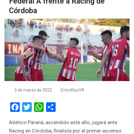
Federal A frente a Racing de
Córdoba
5 de marzo de 2022
EntreRíosYA
F
T
W
S
a
wi
h
h
Atlético Paraná, ascendido este año, jugará ante
ce
tt
at
ar
Racing en Córdoba, finalista por el primer ascenso