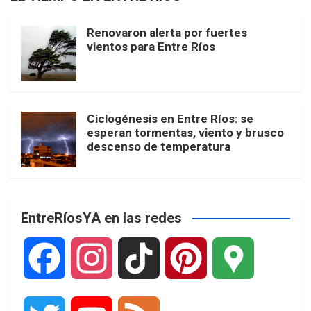
Renovaron alerta por fuertes
vientos para Entre Ríos
Ciclogénesis en Entre Ríos: se
esperan tormentas, viento y brusco
descenso de temperatura
EntreRíosYA en las redes
F
I
T
P
G
a
n
i
i
o