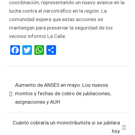
coordinación, representando un nuevo avance en la
lucha contra el narcotráfico en la región. La
comunidad espera que estas acciones se
mantengan para preservar la seguridad de los
vecinos informó La Calle.
F
T
W
S
a
wi
h
h
ce
tt
at
ar
b
er
s
e
Navegación
Aumento de ANSES en mayo: Los nuevos
o
A
de
montos y fechas de cobro de jubilaciones,
o
p
entradas
asignaciones y AUH
k
p
Cuánto cobraría un monotributista si se jubilara
hoy