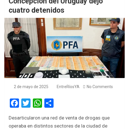
Concepción del Uruguay dejó
cuatro detenidos
2 de mayo de 2025
EntreRíosYA
No Comments
F
T
W
S
a
wi
h
h
Desarticularon una red de venta de drogas que
ce
tt
at
ar
operaba en distintos sectores de la ciudad de