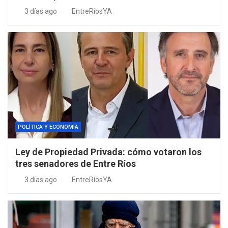
3 días ago
EntreRíosYA
POLÍTICA Y ECONOMÍA
Ley de Propiedad Privada: cómo votaron los
tres senadores de Entre Ríos
3 días ago
EntreRíosYA