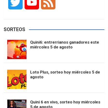
T
Y
F
c
s
k
n
o
w
o
e
e
t
T
t
g
SORTEOS
i
u
e
b
a
o
e
l
Quini6: entrerrianos ganadores este
t
T
d
miércoles 5 de agosto
o
g
k
r
e
t
u
o
r
e
M
Loto Plus, sorteo hoy miércoles 5 de
e
b
agosto
k
a
s
a
r
e
m
t
p
Quini 6 en vivo, sorteo hoy miércoles
5 de agosto