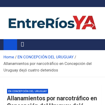
Skip
to
content
Noticias de Entre Ríos
Información de toda la provincia ahora
Home
EN CONCEPCIÓN DEL URUGUAY
Allanamientos por narcotráfico en Concepción del
Uruguay dejó cuatro detenidos
EN CONCEPCIÓN DEL URUGUAY
Allanamientos por narcotráfico en