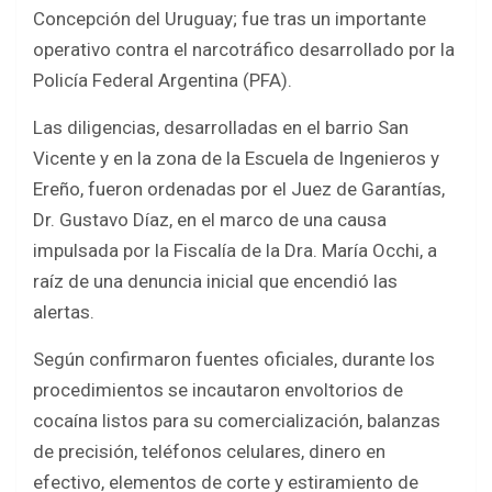
b
er
s
e
Concepción del Uruguay; fue tras un importante
o
A
operativo contra el narcotráfico desarrollado por la
o
p
Policía Federal Argentina (PFA).
k
p
Las diligencias, desarrolladas en el barrio San
Vicente y en la zona de la Escuela de Ingenieros y
Ereño, fueron ordenadas por el Juez de Garantías,
Dr. Gustavo Díaz, en el marco de una causa
impulsada por la Fiscalía de la Dra. María Occhi, a
raíz de una denuncia inicial que encendió las
alertas.
Según confirmaron fuentes oficiales, durante los
procedimientos se incautaron envoltorios de
cocaína listos para su comercialización, balanzas
de precisión, teléfonos celulares, dinero en
efectivo, elementos de corte y estiramiento de