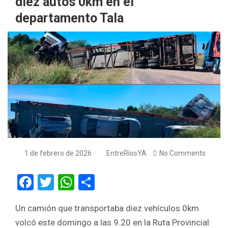
diez autos 0km en el
departamento Tala
1 de febrero de 2026
EntreRíosYA
No Comments
F
T
W
S
a
wi
h
h
Un camión que transportaba diez vehículos 0km
ce
tt
at
ar
volcó este domingo a las 9.20 en la Ruta Provincial