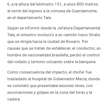
b
er
s
e
6, a la altura del kilómetro 151, a unos 800 metros
o
A
al norte del ingreso a la comuna de Guardamonte,
o
p
en el departamento Tala.
k
p
Según se informó desde la Jefatura Departamental
Tala, el siniestro involucró a un camión Iveco Stralis
que se dirigía hacia la ciudad de Rosario. Por
causas que se tratan de establecer, el conductor, un
hombre de nacionalidad brasileña, perdió el control
del rodado y terminó volcando sobre la banquina.
Como consecuencia del impacto, el chofer fue
trasladado al hospital de Gobernador Maciá, donde
se constató que presentaba lesiones leves, con
escoriaciones y golpes en la zona del tórax y la
cadera.