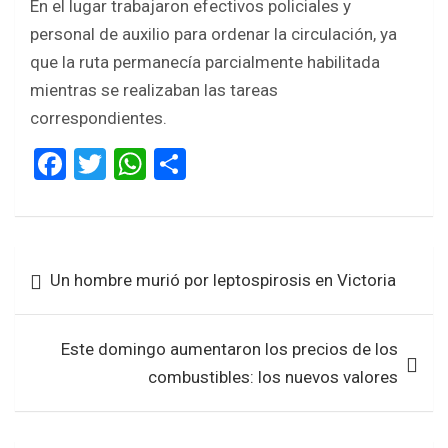
En el lugar trabajaron efectivos policiales y
personal de auxilio para ordenar la circulación, ya
que la ruta permanecía parcialmente habilitada
mientras se realizaban las tareas
correspondientes.
F
T
W
S
a
wi
h
h
ce
tt
at
ar
b
er
s
e
Navegación
Un hombre murió por leptospirosis en Victoria
o
A
de
o
p
entradas
k
p
Este domingo aumentaron los precios de los
combustibles: los nuevos valores