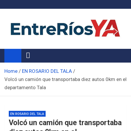
Skip
to
content
Noticias de Entre Ríos
Información de toda la provincia ahora
Home
EN ROSARIO DEL TALA
Volcó un camión que transportaba diez autos 0km en el
departamento Tala
EN ROSARIO DEL TALA
Volcó un camión que transportaba