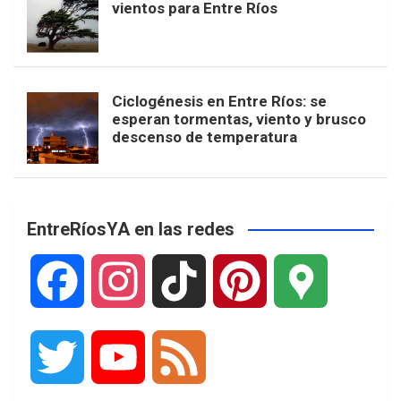
vientos para Entre Ríos
Ciclogénesis en Entre Ríos: se
esperan tormentas, viento y brusco
descenso de temperatura
EntreRíosYA en las redes
F
I
T
P
G
a
n
i
i
o
T
Y
F
c
s
k
n
o