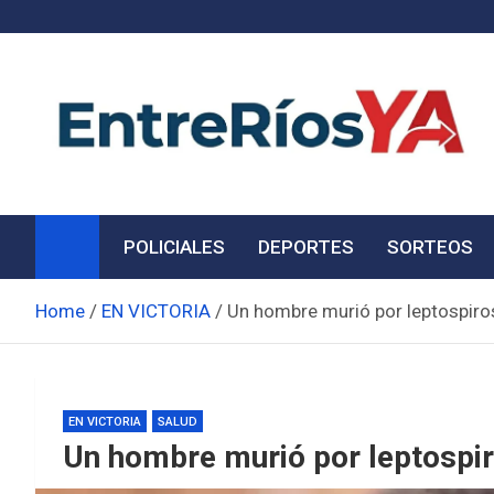
Skip
to
content
Noticias de Entre Ríos
Información de toda la provincia ahora
POLICIALES
DEPORTES
SORTEOS
Home
EN VICTORIA
Un hombre murió por leptospiros
EN VICTORIA
SALUD
Un hombre murió por leptospir