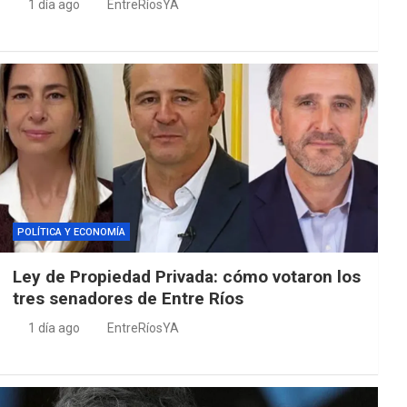
1 día ago
EntreRíosYA
POLÍTICA Y ECONOMÍA
Ley de Propiedad Privada: cómo votaron los
tres senadores de Entre Ríos
1 día ago
EntreRíosYA