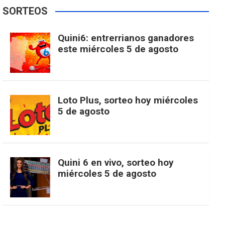
e
t
T
t
g
SORTEOS
i
u
e
b
a
o
e
l
Quini6: entrerrianos ganadores
t
T
d
este miércoles 5 de agosto
o
g
k
r
e
t
u
o
r
e
M
Loto Plus, sorteo hoy miércoles
e
b
5 de agosto
k
a
s
a
r
e
m
t
p
Quini 6 en vivo, sorteo hoy
miércoles 5 de agosto
s