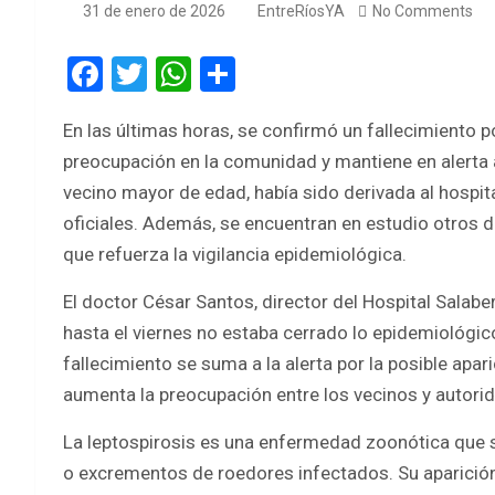
31 de enero de 2026
EntreRíosYA
No Comments
F
T
W
S
a
wi
h
h
En las últimas horas, se confirmó un fallecimiento po
ce
tt
at
ar
preocupación en la comunidad y mantiene en alerta a 
b
er
s
e
vecino mayor de edad, había sido derivada al hospi
o
A
oficiales. Además, se encuentran en estudio otros d
o
p
que refuerza la vigilancia epidemiológica.
k
p
El doctor César Santos, director del Hospital Salaber
hasta el viernes no estaba cerrado lo epidemiológico
fallecimiento se suma a la alerta por la posible apar
aumenta la preocupación entre los vecinos y autorid
La leptospirosis es una enfermedad zoonótica que s
o excrementos de roedores infectados. Su aparición