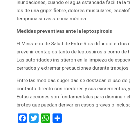
inundaciones, cuando el agua estancada facilita la 
los de una gripe: fiebre, dolores musculares, escalof
temprana sin asistencia médica.
Medidas preventivas ante la leptospirosis
El Ministerio de Salud de Entre Ríos difundió en lo
prevenir contagios tanto de leptospirosis como de h
Las autoridades insistieron en la limpieza de espac
cerrados y extremar precauciones durante trabajos 
Entre las medidas sugeridas se destacan el uso de g
contacto directo con roedores y sus excrementos, y 
Estas acciones son fundamentales para disminuir el 
brotes que puedan derivar en casos graves o inclus
F
T
W
S
a
wi
h
h