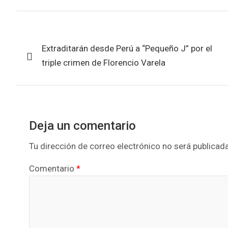
ce
tt
at
ar
b
er
s
e
Navegación
o
A
Extraditarán desde Perú a “Pequeño J” por el
de
o
p
triple crimen de Florencio Varela
k
p
entradas
Deja un comentario
Tu dirección de correo electrónico no será publicada
Comentario
*