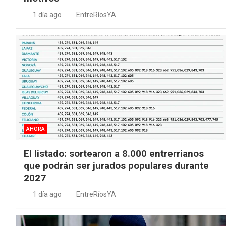
1 día ago
EntreRíosYA
AHORA
El listado: sortearon a 8.000 entrerrianos
que podrán ser jurados populares durante
2027
1 día ago
EntreRíosYA