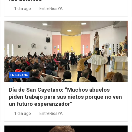
1 día ago
EntreRíosYA
EN PARANÁ
Día de San Cayetano: “Muchos abuelos
piden trabajo para sus nietos porque no ven
un futuro esperanzador”
1 día ago
EntreRíosYA