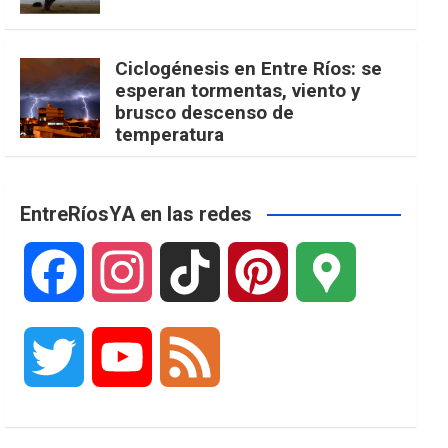
Ciclogénesis en Entre Ríos: se
esperan tormentas, viento y
brusco descenso de
temperatura
EntreRíosYA en las redes
F
I
T
P
G
a
n
i
i
o
T
Y
F
c
s
k
n
o
w
o
e