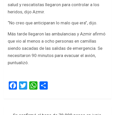
salud y rescatistas llegaron para controlar a los
heridos, dijo Azmir.
“No creo que anticiparan lo malo que era”, dijo.
Más tarde llegaron las ambulancias y Azmir afirmó
que vio al menos a ocho personas en camillas
siendo sacadas de las salidas de emergencia. Se
necesitaron 90 minutos para evacuar el avión,
puntualizó.
F
T
W
S
a
wi
h
h
ce
tt
at
ar
b
er
s
e
Navegación