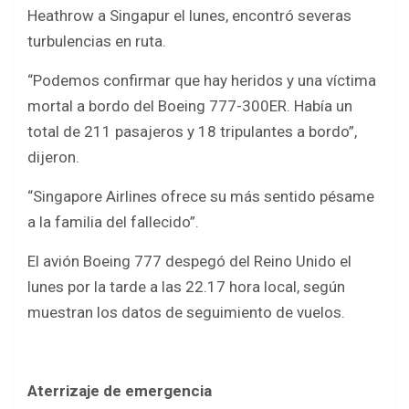
b
er
s
e
Heathrow a Singapur el lunes, encontró severas
o
A
turbulencias en ruta.
o
p
“Podemos confirmar que hay heridos y una víctima
k
p
mortal a bordo del Boeing 777-300ER. Había un
total de 211 pasajeros y 18 tripulantes a bordo”,
dijeron.
“Singapore Airlines ofrece su más sentido pésame
a la familia del fallecido”.
El avión Boeing 777 despegó del Reino Unido el
lunes por la tarde a las 22.17 hora local, según
muestran los datos de seguimiento de vuelos.
Aterrizaje de emergencia