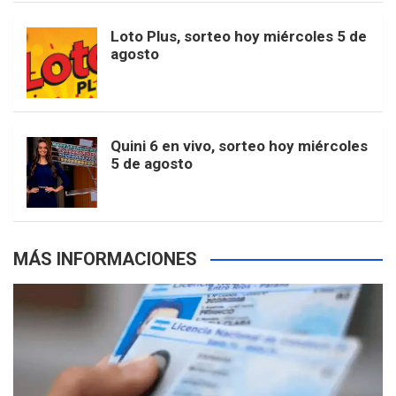
o
r
e
M
Loto Plus, sorteo hoy miércoles 5 de
e
b
agosto
k
a
s
a
r
e
m
t
p
Quini 6 en vivo, sorteo hoy miércoles
5 de agosto
s
MÁS INFORMACIONES