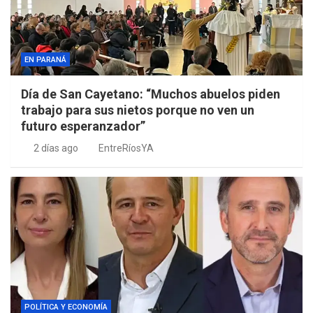
EN PARANÁ
Día de San Cayetano: “Muchos abuelos piden
trabajo para sus nietos porque no ven un
futuro esperanzador”
2 días ago
EntreRíosYA
POLÍTICA Y ECONOMÍA