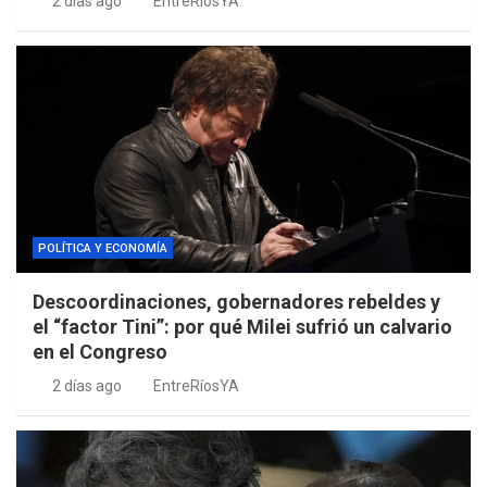
2 días ago
EntreRíosYA
POLÍTICA Y ECONOMÍA
Descoordinaciones, gobernadores rebeldes y
el “factor Tini”: por qué Milei sufrió un calvario
en el Congreso
2 días ago
EntreRíosYA