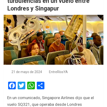
turbulencias en un vuelo entre
Londres y Singapur
21 de mayo de 2024
EntreRíosYA
F
T
W
S
a
wi
h
h
En un comunicado, Singapore Airlines dijo que el
ce
tt
at
ar
vuelo SQ321, que operaba desde Londres