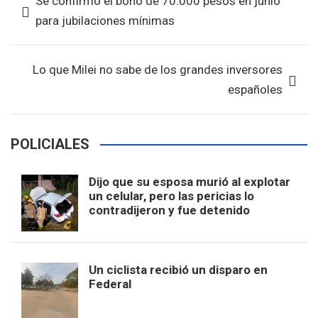
Se confirmó el bono de 70.000 pesos en junio
o
A
de
para jubilaciones mínimas
o
p
entradas
k
p
Lo que Milei no sabe de los grandes inversores
españoles
POLICIALES
Dijo que su esposa murió al explotar
un celular, pero las pericias lo
contradijeron y fue detenido
Un ciclista recibió un disparo en
Federal