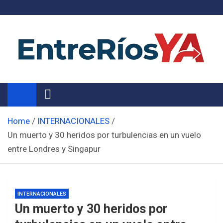
Skip
to
content
Noticias de Entre Ríos
Información de toda la provincia ahora
Home
INTERNACIONALES
Un muerto y 30 heridos por turbulencias en un vuelo
entre Londres y Singapur
INTERNACIONALES
Un muerto y 30 heridos por