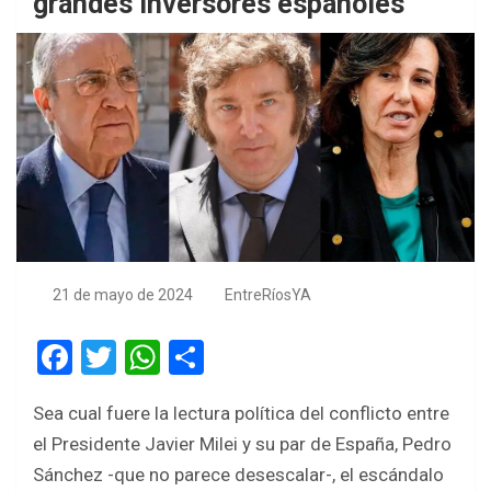
grandes inversores españoles
21 de mayo de 2024
EntreRíosYA
F
T
W
S
a
wi
h
h
Sea cual fuere la lectura política del conflicto entre
ce
tt
at
ar
el Presidente Javier Milei y su par de España, Pedro
b
er
s
e
Sánchez -que no parece desescalar-, el escándalo