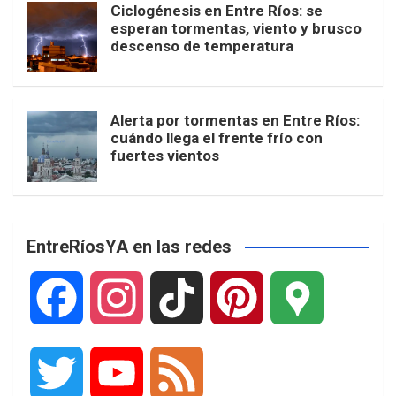
Ciclogénesis en Entre Ríos: se
esperan tormentas, viento y brusco
descenso de temperatura
Alerta por tormentas en Entre Ríos:
cuándo llega el frente frío con
fuertes vientos
EntreRíosYA en las redes
F
I
T
P
G
a
n
i
i
o
T
Y
F