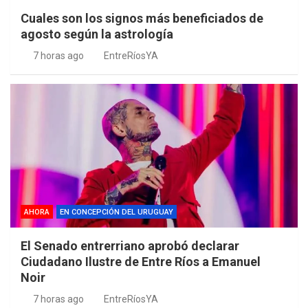
Cuales son los signos más beneficiados de
agosto según la astrología
7 horas ago
EntreRíosYA
AHORA
EN CONCEPCIÓN DEL URUGUAY
El Senado entrerriano aprobó declarar
Ciudadano Ilustre de Entre Ríos a Emanuel
Noir
7 horas ago
EntreRíosYA