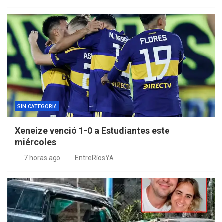
SIN CATEGORIA
Xeneize venció 1-0 a Estudiantes este
miércoles
7 horas ago
EntreRíosYA