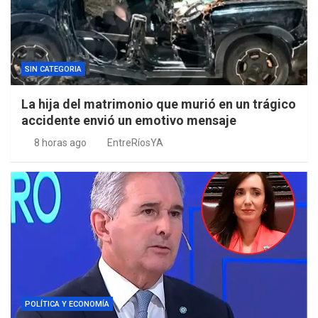
SIN CATEGORIA
La hija del matrimonio que murió en un trágico
accidente envió un emotivo mensaje
8 horas ago
EntreRíosYA
POLÍTICA Y ECONOMÍA