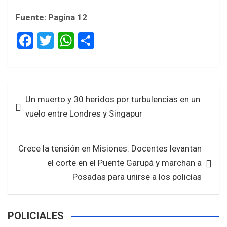
Fuente: Pagina 12
F
T
W
S
a
wi
h
h
ce
tt
at
ar
b
er
s
e
Navegación
Un muerto y 30 heridos por turbulencias en un
o
A
de
vuelo entre Londres y Singapur
o
p
entradas
k
p
Crece la tensión en Misiones: Docentes levantan
el corte en el Puente Garupá y marchan a
Posadas para unirse a los policías
POLICIALES