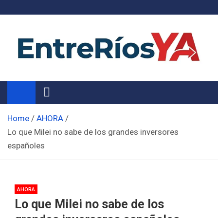
Skip
to
content
Noticias de Entre Ríos
Información de toda la provincia ahora
Home
AHORA
Lo que Milei no sabe de los grandes inversores
españoles
AHORA
Lo que Milei no sabe de los