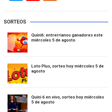
c
s
k
n
o
w
o
e
e
t
T
t
g
SORTEOS
i
u
e
b
a
o
e
l
Quini6: entrerrianos ganadores este
t
T
d
miércoles 5 de agosto
o
g
k
r
e
t
u
o
r
e
M
Loto Plus, sorteo hoy miércoles 5 de
e
b
agosto
k
a
s
a
r
e
m
t
p
Quini 6 en vivo, sorteo hoy miércoles
5 de agosto
s