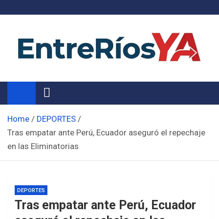
Skip
to
content
Noticias de Entre Ríos
Información de toda la provincia ahora
Home
DEPORTES
Tras empatar ante Perú, Ecuador aseguró el repechaje
en las Eliminatorias
DEPORTES
Tras empatar ante Perú, Ecuador