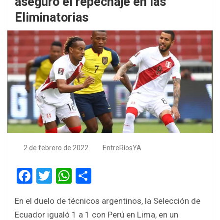
aseguró el repechaje en las
Eliminatorias
2 de febrero de 2022
EntreRíosYA
F
T
W
S
a
wi
h
h
En el duelo de técnicos argentinos, la Selección de
ce
tt
at
ar
Ecuador igualó 1 a 1 con Perú en Lima, en un