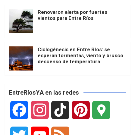
Renovaron alerta por fuertes
vientos para Entre Ríos
Ciclogénesis en Entre Ríos: se
esperan tormentas, viento y brusco
descenso de temperatura
EntreRíosYA en las redes
F
I
T
P
G
a
n
i
i
o