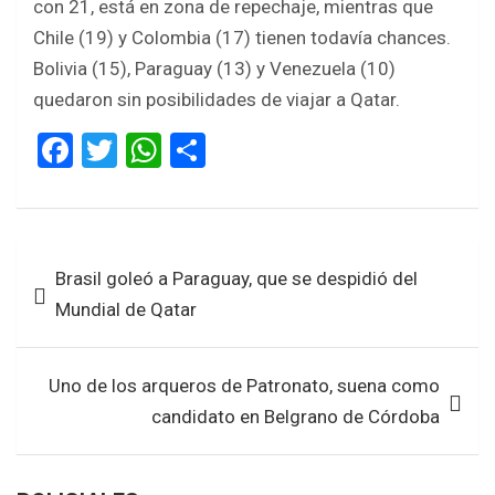
con 21, está en zona de repechaje, mientras que
Chile (19) y Colombia (17) tienen todavía chances.
Bolivia (15), Paraguay (13) y Venezuela (10)
quedaron sin posibilidades de viajar a Qatar.
F
T
W
S
a
wi
h
h
ce
tt
at
ar
b
er
s
e
Navegación
Brasil goleó a Paraguay, que se despidió del
o
A
de
Mundial de Qatar
o
p
entradas
k
p
Uno de los arqueros de Patronato, suena como
candidato en Belgrano de Córdoba