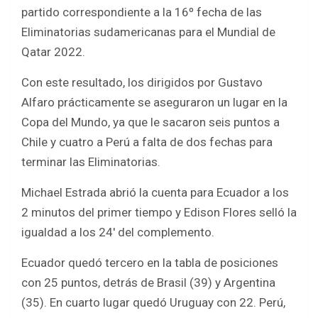
b
er
s
e
partido correspondiente a la 16º fecha de las
o
A
Eliminatorias sudamericanas para el Mundial de
o
p
Qatar 2022.
k
p
Con este resultado, los dirigidos por Gustavo
Alfaro prácticamente se aseguraron un lugar en la
Copa del Mundo, ya que le sacaron seis puntos a
Chile y cuatro a Perú a falta de dos fechas para
terminar las Eliminatorias.
Michael Estrada abrió la cuenta para Ecuador a los
2 minutos del primer tiempo y Edison Flores selló la
igualdad a los 24′ del complemento.
Ecuador quedó tercero en la tabla de posiciones
con 25 puntos, detrás de Brasil (39) y Argentina
(35). En cuarto lugar quedó Uruguay con 22. Perú,