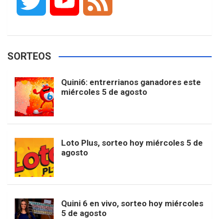
T
Y
F
c
s
k
n
o
w
o
e
e
t
T
t
g
SORTEOS
i
u
e
b
a
o
e
l
Quini6: entrerrianos ganadores este
t
T
d
miércoles 5 de agosto
o
g
k
r
e
t
u
o
r
e
M
Loto Plus, sorteo hoy miércoles 5 de
e
b
agosto
k
a
s
a
r
e
m
t
p
Quini 6 en vivo, sorteo hoy miércoles
5 de agosto