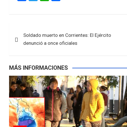
a
wi
h
h
ce
tt
at
ar
b
er
s
e
Navegación
o
A
Soldado muerto en Corrientes: El Ejército
de
o
p
denunció a once oficiales
k
p
entradas
MÁS INFORMACIONES