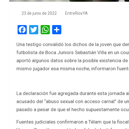
23 de junio de 2022
EntreRíosYA
F
T
W
S
a
wi
h
h
Una testigo convalidó los dichos de la joven que d
ce
tt
at
ar
futbolista de Boca Juniors Sebastián Villa en un cou
b
er
s
e
aportó algunos datos sobre la posible existencia de 
o
A
mismo jugador esa misma noche, informaron fuente
o
p
k
p
La declaración fue agregada durante esta jornada al
acusado del “abuso sexual con acceso carnal” de un
pasado a pesar de que el hecho supuestamente ocurr
Fuentes judiciales confirmaron a Télam que la fisca