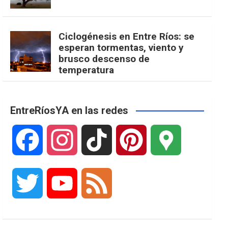
Ciclogénesis en Entre Ríos: se
esperan tormentas, viento y
brusco descenso de
temperatura
EntreRíosYA en las redes
F
I
T
P
G
a
n
i
i
o
T
Y
F
c
s
k
n
o
w
o
e