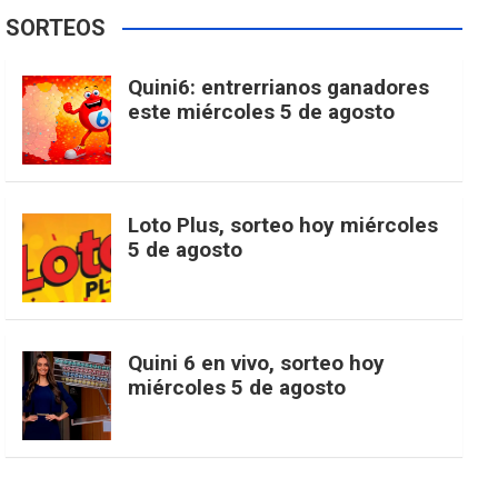
e
t
T
t
g
SORTEOS
i
u
e
b
a
o
e
l
Quini6: entrerrianos ganadores
t
T
d
este miércoles 5 de agosto
o
g
k
r
e
t
u
o
r
e
M
Loto Plus, sorteo hoy miércoles
e
b
5 de agosto
k
a
s
a
r
e
m
t
p
Quini 6 en vivo, sorteo hoy
miércoles 5 de agosto
s