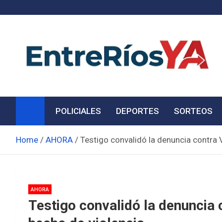
Skip
to
content
Noticias de Entre Ríos
Información de toda la provincia ahora
POLICIALES
DEPORTES
SORTEOS
Home
AHORA
Testigo convalidó la denuncia contra 
AHORA
Testigo convalidó la denuncia 