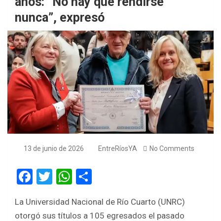
años: “No hay que rendirse
nunca”, expresó
13 de junio de 2026
EntreRíosYA
No Comments
F
T
W
S
a
wi
h
h
La Universidad Nacional de Río Cuarto (UNRC)
ce
tt
at
ar
otorgó sus títulos a 105 egresados el pasado