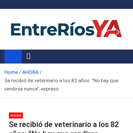
Skip
to
content
Noticias de Entre Ríos
Información de toda la provincia ahora
Home
AHORA
Se recibió de veterinario a los 82 años: “No hay que
rendirse nunca”, expresó
AHORA
Se recibió de veterinario a los 82