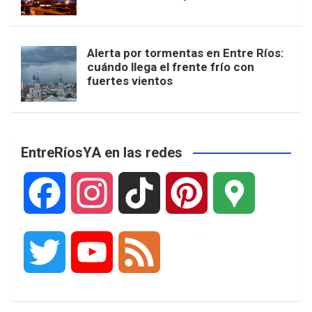
Alerta por tormentas en Entre Ríos:
cuándo llega el frente frío con
fuertes vientos
EntreRíosYA en las redes
F
I
T
P
G
a
n
i
i
o
T
Y
F
c
s
k
n
o
w
o
e