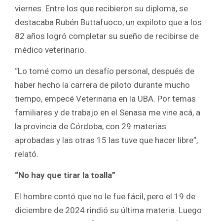
b
er
s
e
viernes. Entre los que recibieron su diploma, se
o
A
destacaba Rubén Buttafuoco, un expiloto que a los
o
p
82 años logró completar su sueño de recibirse de
k
p
médico veterinario.
“Lo tomé como un desafío personal, después de
haber hecho la carrera de piloto durante mucho
tiempo, empecé Veterinaria en la UBA. Por temas
familiares y de trabajo en el Senasa me vine acá, a
la provincia de Córdoba, con 29 materias
aprobadas y las otras 15 las tuve que hacer libre”,
relató.
“No hay que tirar la toalla”
El hombre contó que no le fue fácil, pero el 19 de
diciembre de 2024 rindió su última materia. Luego