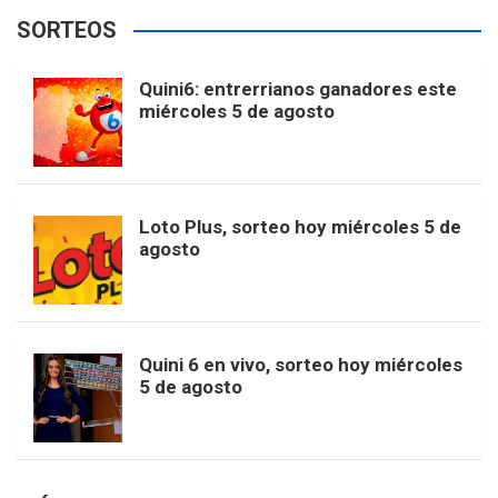
e
t
T
t
g
SORTEOS
i
u
e
b
a
o
e
l
Quini6: entrerrianos ganadores este
t
T
d
miércoles 5 de agosto
o
g
k
r
e
t
u
o
r
e
M
Loto Plus, sorteo hoy miércoles 5 de
e
b
agosto
k
a
s
a
r
e
m
t
p
Quini 6 en vivo, sorteo hoy miércoles
5 de agosto
s