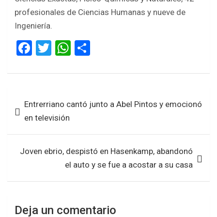
profesionales de Ciencias Humanas y nueve de
Ingeniería.
F
T
W
S
a
wi
h
h
ce
tt
at
ar
b
er
s
e
Navegación
Entrerriano cantó junto a Abel Pintos y emocionó
o
A
de
en televisión
o
p
entradas
k
p
Joven ebrio, despistó en Hasenkamp, abandonó
el auto y se fue a acostar a su casa
Deja un comentario