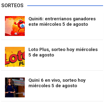
e
t
T
t
g
SORTEOS
i
u
e
b
a
o
e
l
Quini6: entrerrianos ganadores
t
T
d
este miércoles 5 de agosto
o
g
k
r
e
t
u
o
r
e
M
Loto Plus, sorteo hoy miércoles
e
b
5 de agosto
k
a
s
a
r
e
m
t
p
Quini 6 en vivo, sorteo hoy
miércoles 5 de agosto
s