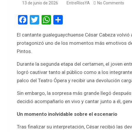
13 de junio de 2026
EntreRíosYA
No Comments
F
T
W
S
a
wi
h
h
El cantante gualeguaychuense César Cabeza volvió 
ce
tt
at
ar
protagonizó uno de los momentos más emotivos de l
b
er
s
e
Pintos.
o
A
Durante la segunda etapa del certamen, el joven ent
o
p
logró cautivar tanto al público como a los integrante
k
p
palco del Teatro Ópera y recibir una devolución carg
Sin embargo, la sorpresa más grande llegó después 
decidió acompañarlo en vivo y cantar junto a él, ge
Un momento inolvidable sobre el escenario
Tras finalizar su interpretación, César recibió las 