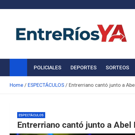
Skip
to
content
Noticias de Entre Ríos
Información de toda la provincia ahora
POLICIALES
DEPORTES
SORTEOS
Home
ESPECTÁCULOS
Entrerriano cantó junto a Abe
ESPECTÁCULOS
Entrerriano cantó junto a Abel