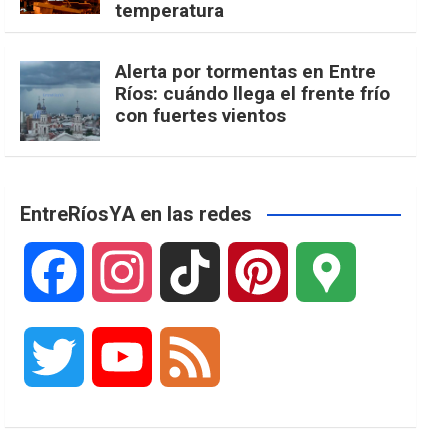
temperatura
Alerta por tormentas en Entre
Ríos: cuándo llega el frente frío
con fuertes vientos
EntreRíosYA en las redes
F
I
T
P
G
a
n
i
i
o
T
Y
F
c
s
k
n
o
w
o
e