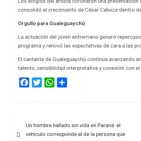
Los elogios del artista coronaron una presentación 
consolidó el crecimiento de César Cabeza dentro d
Orgullo para Gualeguaychú
La actuación del joven entrerriano generó repercusió
programa y renovó las expectativas de cara a las p
El cantante de Gualeguaychú continúa avanzando e
talento, sensibilidad interpretativa y conexión con el
F
T
W
S
a
wi
h
h
ce
tt
at
ar
b
er
s
e
Navegación
o
A
Un hombre hallado sin vida en Paraná: el
de
o
p
vehículo corresponde al de la persona que