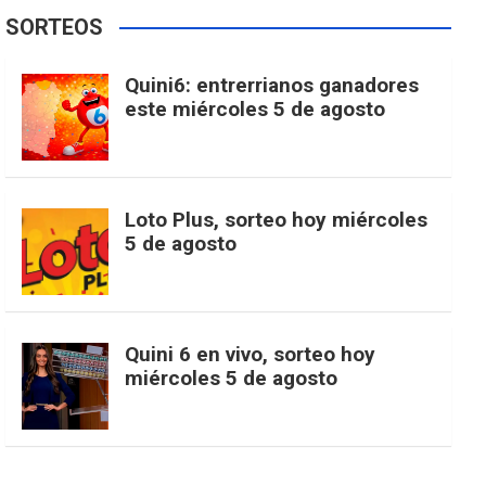
e
t
T
t
g
SORTEOS
i
u
e
b
a
o
e
l
Quini6: entrerrianos ganadores
t
T
d
este miércoles 5 de agosto
o
g
k
r
e
t
u
o
r
e
M
Loto Plus, sorteo hoy miércoles
e
b
5 de agosto
k
a
s
a
r
e
m
t
p
Quini 6 en vivo, sorteo hoy
miércoles 5 de agosto
s