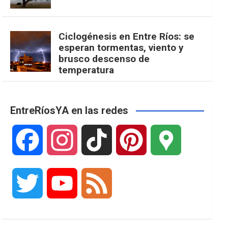
Ciclogénesis en Entre Ríos: se
esperan tormentas, viento y
brusco descenso de
temperatura
EntreRíosYA en las redes
F
I
T
P
G
a
n
i
i
o
T
Y
F
c
s
k
n
o
w
o
e