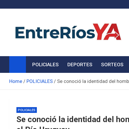
Skip
to
content
Noticias de Entre Ríos
Información de toda la provincia ahora
POLICIALES
DEPORTES
SORTEOS
Home
POLICIALES
Se conoció la identidad del homb
POLICIALES
Se conoció la identidad del h