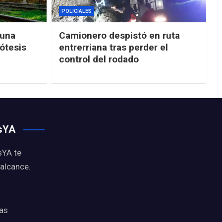
POLICIALES
“una
Camionero despistó en ruta
ótesis
entrerriana tras perder el
control del rodado
a
osYA
sYA te
 alcance.
ias