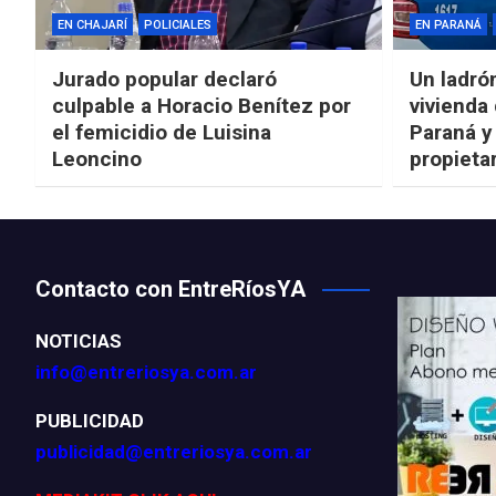
EN CHAJARÍ
POLICIALES
EN PARANÁ
Jurado popular declaró
Un ladró
culpable a Horacio Benítez por
vivienda
el femicidio de Luisina
Paraná y
Leoncino
propieta
Contacto con EntreRíosYA
NOTICIAS
info@entreriosya.com.ar
PUBLICIDAD
publicidad@entreriosya.com.ar