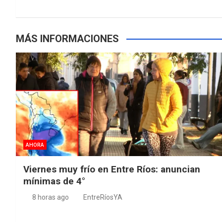
k
p
entradas
MÁS INFORMACIONES
AHORA
Viernes muy frío en Entre Ríos: anuncian
mínimas de 4°
8 horas ago
EntreRíosYA