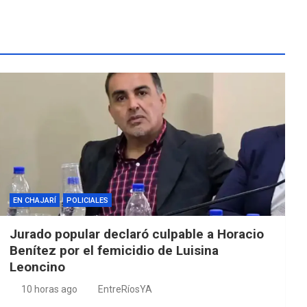
EN CHAJARÍ
POLICIALES
Jurado popular declaró culpable a Horacio
Benítez por el femicidio de Luisina
Leoncino
10 horas ago
EntreRíosYA