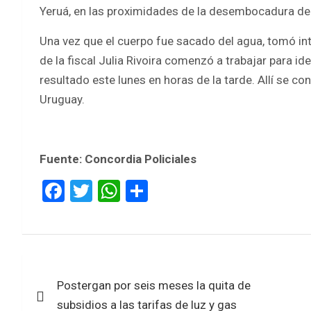
Yeruá, en las proximidades de la desembocadura de
Una vez que el cuerpo fue sacado del agua, tomó inte
de la fiscal Julia Rivoira comenzó a trabajar para id
resultado este lunes en horas de la tarde. Allí se co
Uruguay.
Fuente: Concordia Policiales
F
T
W
S
a
wi
h
h
ce
tt
at
ar
b
er
s
e
Navegación
o
A
Postergan por seis meses la quita de
de
o
p
subsidios a las tarifas de luz y gas