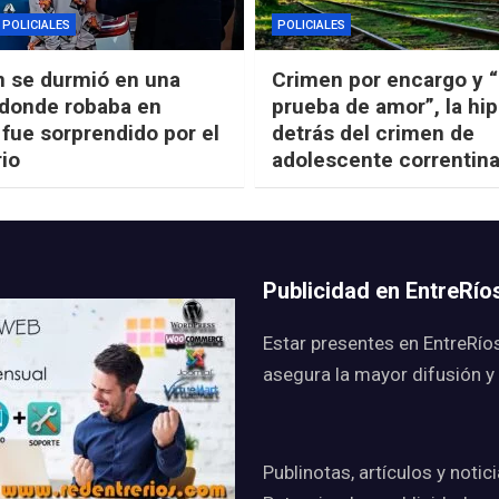
POLICIALES
POLICIALES
n se durmió en una
Crimen por encargo y 
 donde robaba en
prueba de amor”, la hip
 fue sorprendido por el
detrás del crimen de
rio
adolescente correntin
Publicidad en EntreRí
Estar presentes en EntreRío
asegura la mayor difusión y
Publinotas, artículos y notic