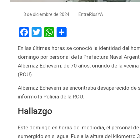
3 de diciembre de 2024
EntreRíosYA
F
T
W
S
a
wi
h
h
En las últimas horas se conoció la identidad del ho
ce
tt
at
ar
domingo por personal de la Prefectura Naval Argent
b
er
s
e
Albernaz Echeverri, de 70 años, oriundo de la vecina
o
A
(ROU).
o
p
Albernaz Echeverri se encontraba desaparecido de s
k
p
informó la Policía de la ROU.
Hallazgo
Este domingo en horas del mediodía, el personal de
sumergido en el agua. Fue a la altura del kilómetro 3