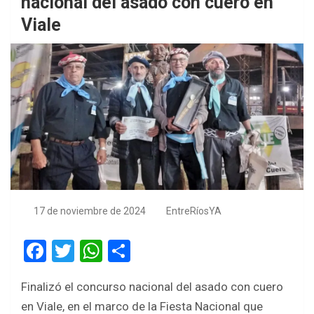
nacional del asado con cuero en
Viale
17 de noviembre de 2024
EntreRíosYA
F
T
W
S
a
wi
h
h
Finalizó el concurso nacional del asado con cuero
ce
tt
at
ar
en Viale, en el marco de la Fiesta Nacional que