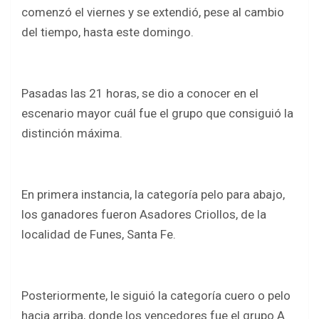
b
er
s
e
comenzó el viernes y se extendió, pese al cambio
o
A
del tiempo, hasta este domingo.
o
p
k
p
Pasadas las 21 horas, se dio a conocer en el
escenario mayor cuál fue el grupo que consiguió la
distinción máxima.
En primera instancia, la categoría pelo para abajo,
los ganadores fueron Asadores Criollos, de la
localidad de Funes, Santa Fe.
Posteriormente, le siguió la categoría cuero o pelo
hacia arriba, donde los vencedores fue el grupo A