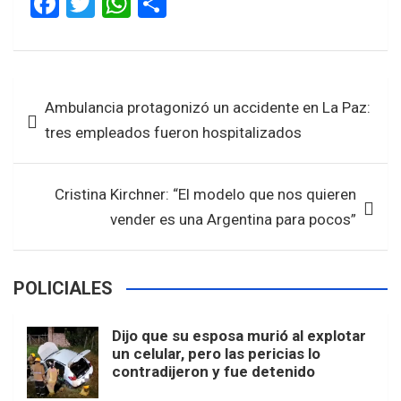
F
T
W
S
a
wi
h
h
ce
tt
at
ar
b
er
s
e
Navegación
Ambulancia protagonizó un accidente en La Paz:
o
A
de
tres empleados fueron hospitalizados
o
p
entradas
k
p
Cristina Kirchner: “El modelo que nos quieren
vender es una Argentina para pocos”
POLICIALES
Dijo que su esposa murió al explotar
un celular, pero las pericias lo
contradijeron y fue detenido