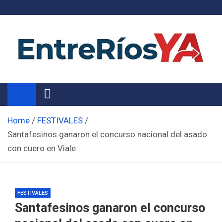
Skip
to
content
Noticias de Entre Ríos
Información de toda la provincia ahora
Home
FESTIVALES
Santafesinos ganaron el concurso nacional del asado
con cuero en Viale
FESTIVALES
Santafesinos ganaron el concurso