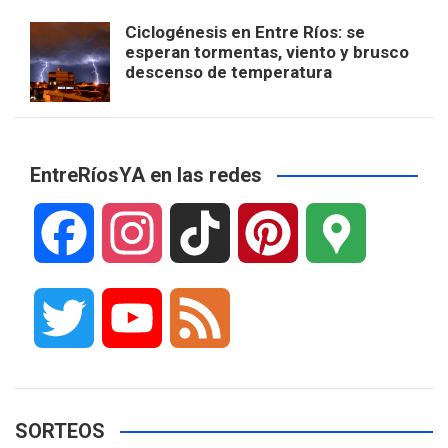
Ciclogénesis en Entre Ríos: se
esperan tormentas, viento y brusco
descenso de temperatura
EntreRíosYA en las redes
F
I
T
P
G
a
n
i
i
o
T
Y
F
c
s
k
n
o
w
o
e
e
t
T
t
g
SORTEOS
i
u
e