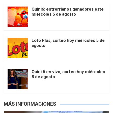
b
a
o
e
l
Quini6: entrerrianos ganadores este
t
T
d
miércoles 5 de agosto
o
g
k
r
e
t
u
o
r
e
M
Loto Plus, sorteo hoy miércoles 5 de
e
b
agosto
k
a
s
a
r
e
m
t
p
Quini 6 en vivo, sorteo hoy miércoles
5 de agosto
s
MÁS INFORMACIONES