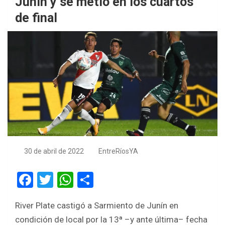
Junín y se metió en los cuartos
de final
30 de abril de 2022
EntreRíosYA
F
T
W
S
a
wi
h
h
River Plate castigó a Sarmiento de Junín en
ce
tt
at
ar
condición de local por la 13ª –y ante última– fecha