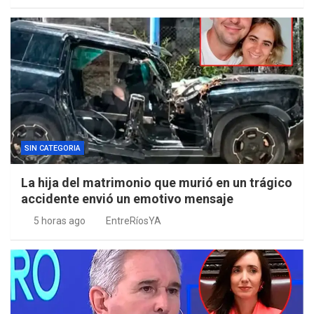
SIN CATEGORIA
La hija del matrimonio que murió en un trágico
accidente envió un emotivo mensaje
5 horas ago
EntreRíosYA