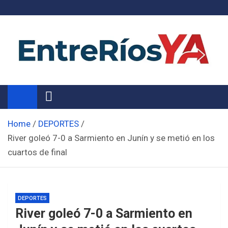
Skip
to
content
Noticias de Entre Ríos
Información de toda la provincia ahora
Home
DEPORTES
River goleó 7-0 a Sarmiento en Junín y se metió en los
cuartos de final
DEPORTES
River goleó 7-0 a Sarmiento en