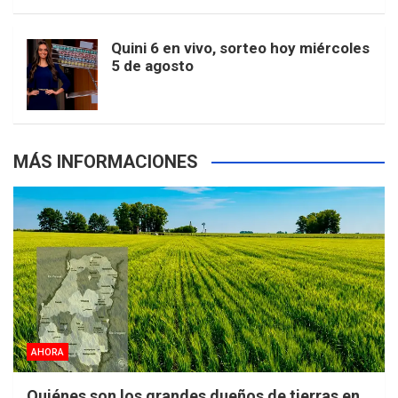
m
t
p
Quini 6 en vivo, sorteo hoy miércoles
5 de agosto
s
MÁS INFORMACIONES
AHORA
Quiénes son los grandes dueños de tierras en