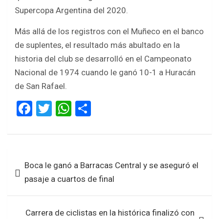
Supercopa Argentina del 2020.
Más allá de los registros con el Muñeco en el banco
de suplentes, el resultado más abultado en la
historia del club se desarrolló en el Campeonato
Nacional de 1974 cuando le ganó 10-1 a Huracán
de San Rafael.
F
T
W
S
a
wi
h
h
ce
tt
at
ar
b
er
s
e
Navegación
Boca le ganó a Barracas Central y se aseguró el
o
A
de
pasaje a cuartos de final
o
p
entradas
k
p
Carrera de ciclistas en la histórica finalizó con