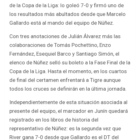
b
er
s
e
de la Copa de la Liga: lo goleó 7-0 y firmó uno de
o
A
los resultados más abultados desde que Marcelo
o
p
Gallardo está al mando del equipo de Núñez.
k
p
Con tres anotaciones de Julián Álvarez más las
colaboraciones de Tomás Pochettino, Enzo
Fernández, Esequiel Barco y Santiago Simón, el
elenco de Núñez selló su boleto a la Fase Final de la
Copa de la Liga. Hasta el momento, en los cuartos
de final del certamen enfrentará a Tigre aunque
todos los cruces se definirán en la última jornada.
Independientemente de esta situación asociada al
presente del equipo, el marcador en Junín quedará
registrado en los libros de historia del
representativo de Núñez: es la segunda vez que
River gana 7-0 desde que Gallardo es el DT del