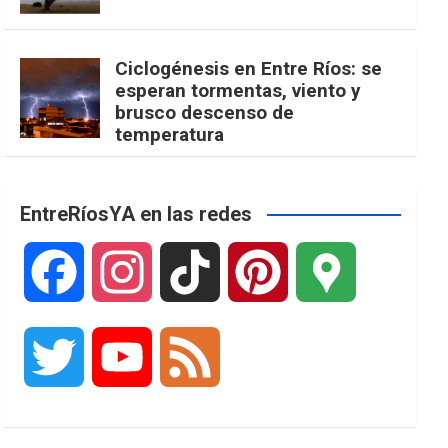
Ciclogénesis en Entre Ríos: se
esperan tormentas, viento y
brusco descenso de
temperatura
EntreRíosYA en las redes
F
I
T
P
G
a
n
i
i
o
T
Y
F
c
s
k
n
o
w
o
e