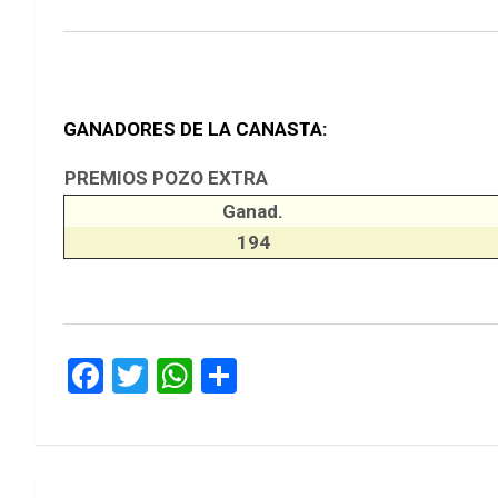
GANADORES DE LA CANASTA:
PREMIOS POZO EXTRA
Ganad.
194
F
T
W
S
a
wi
h
h
ce
tt
at
ar
b
er
s
e