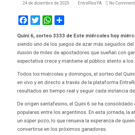
24 de diciembre de 2025
EntreRíosYA
No Comment
F
T
W
S
a
wi
h
h
Quini 6, sorteo 3333 de Este miércoles hoy miér
ce
tt
at
ar
siendo uno de los juegos de azar más seguidos del
b
er
s
e
ilusión de miles de apostadores que sueñan con gan
o
A
expectativa crece y mantiene al público atento a l
o
p
Todos los miércoles y domingos, el sorteo del Quini 
k
p
en vivo y en directo a través de la plataforma Entr
resultados en tiempo real y seguir cada instancia de
De origen santafesino, el Quini 6 se ha consolidado
populares entre los argentinos. En esta jornada, la
un súper pozo, lo que renueva la esperanza de quiene
convertirse en los próximos ganadores.