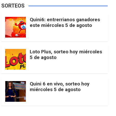
e
t
T
t
g
SORTEOS
i
u
e
b
a
o
e
l
Quini6: entrerrianos ganadores
t
T
d
este miércoles 5 de agosto
o
g
k
r
e
t
u
o
r
e
M
Loto Plus, sorteo hoy miércoles
e
b
5 de agosto
k
a
s
a
r
e
m
t
p
Quini 6 en vivo, sorteo hoy
miércoles 5 de agosto
s