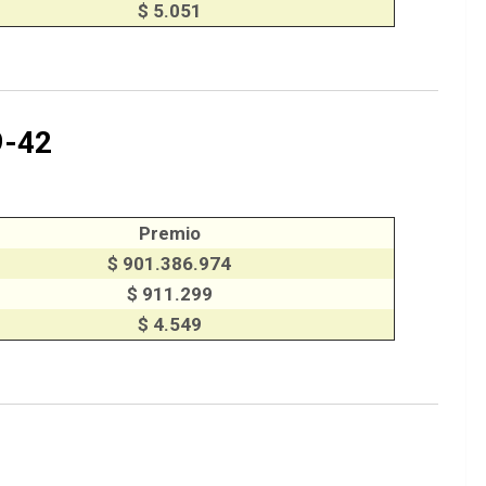
$ 5.051
9-42
Premio
$ 901.386.974
$ 911.299
$ 4.549