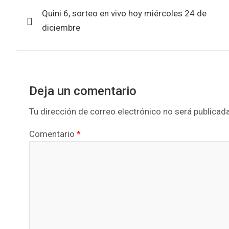
Navegación
o
A
Quini 6, sorteo en vivo hoy miércoles 24 de
de
o
p
diciembre
k
p
entradas
Deja un comentario
Tu dirección de correo electrónico no será publicada
Comentario
*