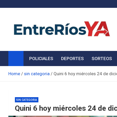
Skip
to
content
Noticias de Entre Ríos
Información de toda la provincia ahora
POLICIALES
DEPORTES
SORTEOS
Home
sin categoria
Quini 6 hoy miércoles 24 de dic
SIN CATEGORIA
Quini 6 hoy miércoles 24 de di