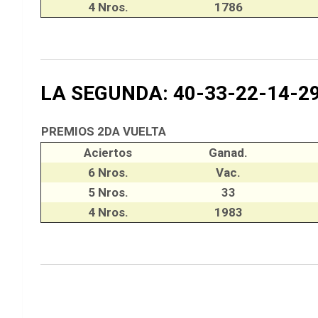
4 Nros.
1786
LA SEGUNDA: 40-33-22-14-2
PREMIOS 2DA VUELTA
Aciertos
Ganad.
6 Nros.
Vac.
5 Nros.
33
4 Nros.
1983