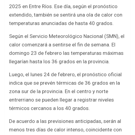
ce
tt
at
ar
2025 en Entre Ríos. Ese día, según el pronóstico
b
er
s
e
extendido, también se sentirá una ola de calor con
o
A
temperaturas anunciadas de hasta 40 grados.
o
p
Según el Servicio Meteorológico Nacional (SMN), el
k
p
calor comenzará a sentirse el fin de semana. El
domingo 23 de febrero las temperaturas máximas
llegarían hasta los 36 grados en la provincia.
Luego, el lunes 24 de febrero, el pronóstico oficial
indica que se prevén térmicas de 36 grados en la
zona sur de la provincia. En el centro y norte
entrerriano se pueden llegar a registrar niveles
térmicos cercanos a los 40 grados.
De acuerdo a las previsiones anticipadas, serán al
menos tres días de calor intenso, coincidente con