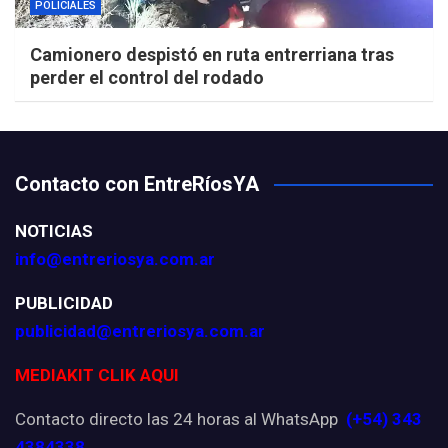
POLICIALES
Camionero despistó en ruta entrerriana tras
perder el control del rodado
Contacto con EntreRíosYA
NOTICIAS
info@entreriosya.com.ar
PUBLICIDAD
publicidad@entreriosya.com.ar
MEDIAKIT CLIK AQUI
Contacto directo las 24 horas al WhatsApp
(+54) 343
4384338