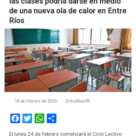
las clases podría darse en medio
de una nueva ola de calor en Entre
Ríos
18 de febrero de 2025
EntreRíosYA
F
T
W
S
a
wi
h
h
El lunes 24 de febrero comenzará el Ciclo Lectivo