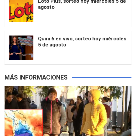
Loto Plus, sorteo hoy miércoles 5 de
e
b
agosto
k
a
s
a
r
e
m
t
p
Quini 6 en vivo, sorteo hoy miércoles
5 de agosto
s
MÁS INFORMACIONES