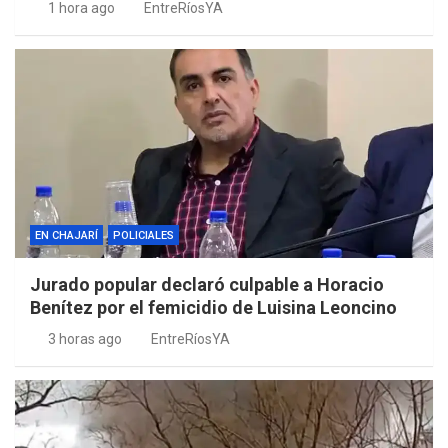
1 hora ago
EntreRíosYA
EN CHAJARÍ
POLICIALES
Jurado popular declaró culpable a Horacio
Benítez por el femicidio de Luisina Leoncino
3 horas ago
EntreRíosYA