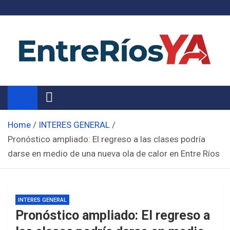
Skip
to
content
Noticias de Entre Ríos
Información de toda la provincia ahora
Home
INTERES GENERAL
Pronóstico ampliado: El regreso a las clases podría
darse en medio de una nueva ola de calor en Entre Ríos
INTERES GENERAL
Pronóstico ampliado: El regreso a