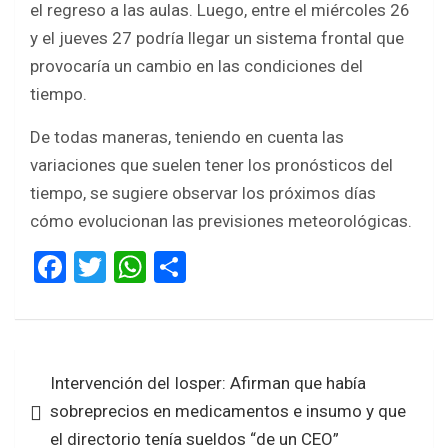
el regreso a las aulas. Luego, entre el miércoles 26
y el jueves 27 podría llegar un sistema frontal que
provocaría un cambio en las condiciones del
tiempo.
De todas maneras, teniendo en cuenta las
variaciones que suelen tener los pronósticos del
tiempo, se sugiere observar los próximos días
cómo evolucionan las previsiones meteorológicas.
F
T
W
S
a
wi
h
h
ce
tt
at
ar
b
er
s
e
Navegación
Intervención del Iosper: Afirman que había
o
A
de
sobreprecios en medicamentos e insumo y que
o
p
entradas
el directorio tenía sueldos “de un CEO”