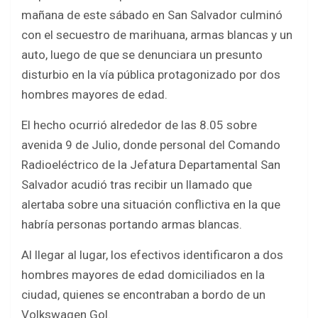
ce
tt
at
ar
mañana de este sábado en San Salvador culminó
b
er
s
e
con el secuestro de marihuana, armas blancas y un
o
A
auto, luego de que se denunciara un presunto
o
p
disturbio en la vía pública protagonizado por dos
k
p
hombres mayores de edad.
El hecho ocurrió alrededor de las 8.05 sobre
avenida 9 de Julio, donde personal del Comando
Radioeléctrico de la Jefatura Departamental San
Salvador acudió tras recibir un llamado que
alertaba sobre una situación conflictiva en la que
habría personas portando armas blancas.
Al llegar al lugar, los efectivos identificaron a dos
hombres mayores de edad domiciliados en la
ciudad, quienes se encontraban a bordo de un
Volkswagen Gol.