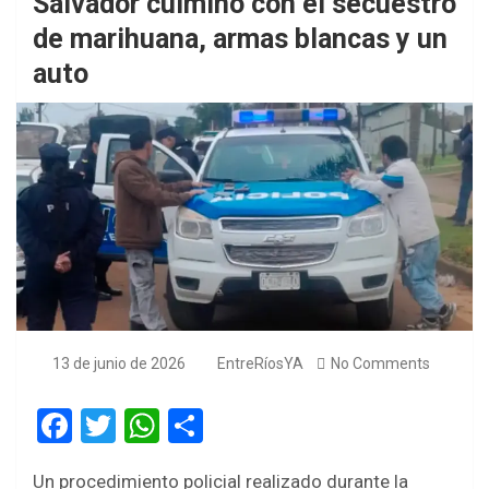
Salvador culminó con el secuestro
de marihuana, armas blancas y un
auto
13 de junio de 2026
EntreRíosYA
No Comments
F
T
W
S
a
wi
h
h
Un procedimiento policial realizado durante la