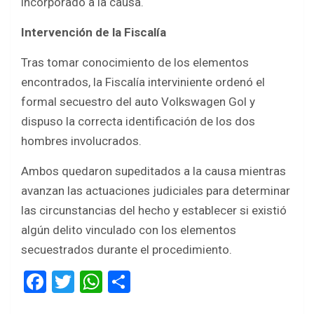
incorporado a la causa.
Intervención de la Fiscalía
Tras tomar conocimiento de los elementos
encontrados, la Fiscalía interviniente ordenó el
formal secuestro del auto Volkswagen Gol y
dispuso la correcta identificación de los dos
hombres involucrados.
Ambos quedaron supeditados a la causa mientras
avanzan las actuaciones judiciales para determinar
las circunstancias del hecho y establecer si existió
algún delito vinculado con los elementos
secuestrados durante el procedimiento.
F
T
W
S
a
wi
h
h