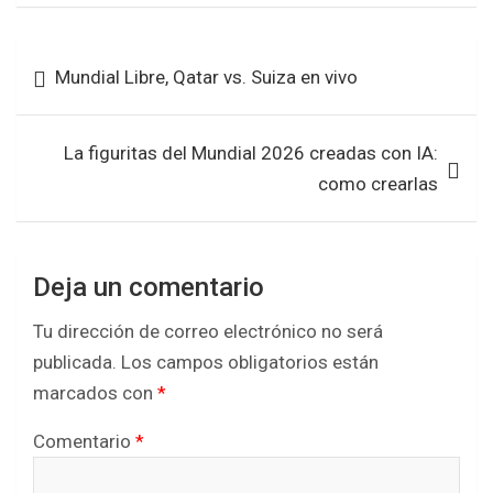
ce
tt
at
ar
b
er
s
e
Navegación
Mundial Libre, Qatar vs. Suiza en vivo
o
A
de
o
p
entradas
k
p
La figuritas del Mundial 2026 creadas con IA:
como crearlas
Deja un comentario
Tu dirección de correo electrónico no será
publicada.
Los campos obligatorios están
marcados con
*
Comentario
*