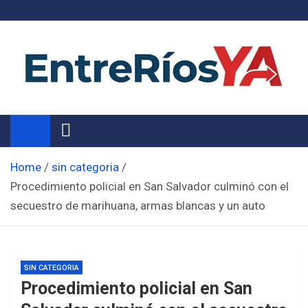
Skip
to
content
Noticias de Entre Ríos
Información de toda la provincia ahora
Home
sin categoria
Procedimiento policial en San Salvador culminó con el
secuestro de marihuana, armas blancas y un auto
SIN CATEGORIA
Procedimiento policial en San