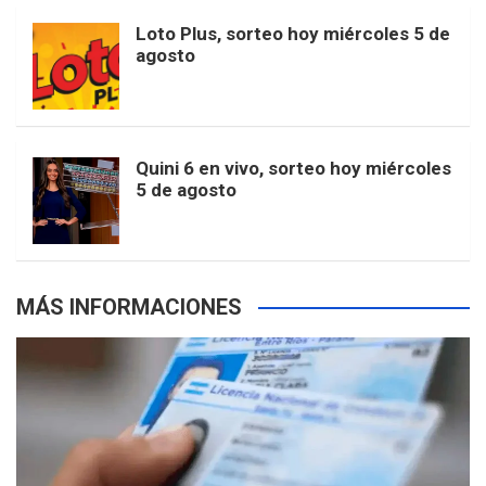
o
r
e
M
Loto Plus, sorteo hoy miércoles 5 de
e
b
agosto
k
a
s
a
r
e
m
t
p
Quini 6 en vivo, sorteo hoy miércoles
5 de agosto
s
MÁS INFORMACIONES