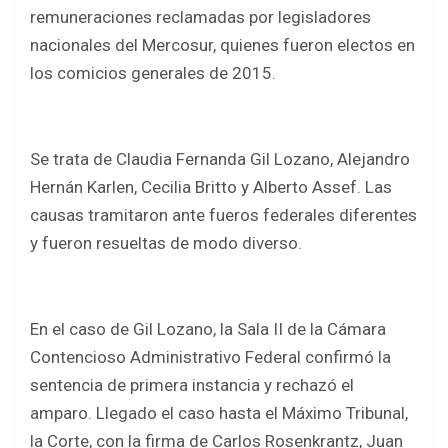
b
er
s
e
remuneraciones reclamadas por legisladores
o
A
nacionales del Mercosur, quienes fueron electos en
o
p
los comicios generales de 2015.
k
p
Se trata de Claudia Fernanda Gil Lozano, Alejandro
Hernán Karlen, Cecilia Britto y Alberto Assef. Las
causas tramitaron ante fueros federales diferentes
y fueron resueltas de modo diverso.
En el caso de Gil Lozano, la Sala II de la Cámara
Contencioso Administrativo Federal confirmó la
sentencia de primera instancia y rechazó el
amparo. Llegado el caso hasta el Máximo Tribunal,
la Corte, con la firma de Carlos Rosenkrantz, Juan