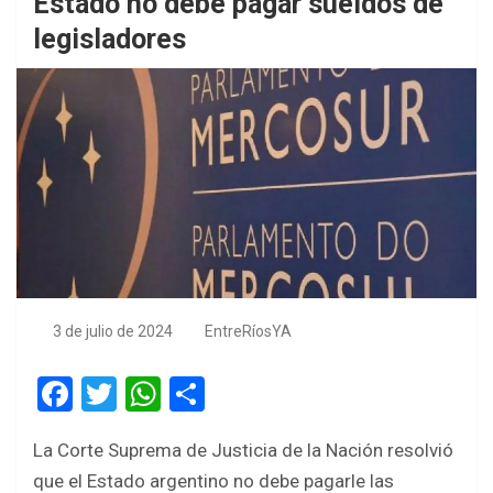
Estado no debe pagar sueldos de
legisladores
3 de julio de 2024
EntreRíosYA
F
T
W
S
a
wi
h
h
La Corte Suprema de Justicia de la Nación resolvió
ce
tt
at
ar
que el Estado argentino no debe pagarle las