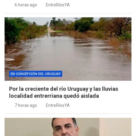
6 horas ago
EntreRíosYA
EN CONCEPCIÓN DEL URUGUAY
Por la creciente del río Uruguay y las lluvias
localidad entrerriana quedó aislada
7 horas ago
EntreRíosYA