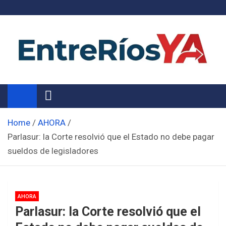
Skip
to
content
Noticias de Entre Ríos
Información de toda la provincia ahora
Home
AHORA
Parlasur: la Corte resolvió que el Estado no debe pagar
sueldos de legisladores
AHORA
Parlasur: la Corte resolvió que el