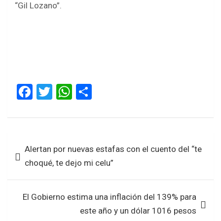
“Gil Lozano”.
F
T
W
S
a
wi
h
h
ce
tt
at
ar
b
er
s
e
Navegación
Alertan por nuevas estafas con el cuento del “te
o
A
de
choqué, te dejo mi celu”
o
p
entradas
k
p
El Gobierno estima una inflación del 139% para
este año y un dólar 1016 pesos