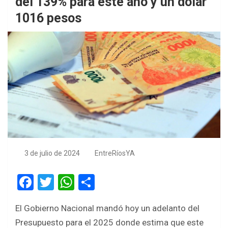
del 139% para este año y un dólar
1016 pesos
3 de julio de 2024
EntreRíosYA
F
T
W
S
a
wi
h
h
El Gobierno Nacional mandó hoy un adelanto del
ce
tt
at
ar
Presupuesto para el 2025 donde estima que este