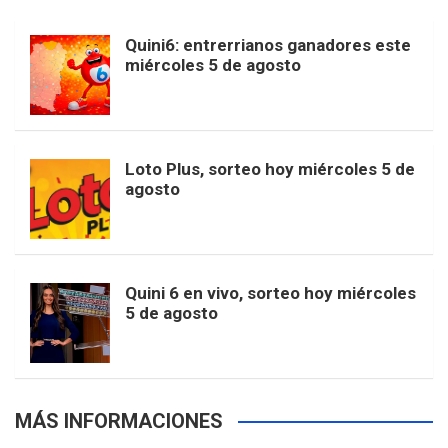
b
a
o
e
l
Quini6: entrerrianos ganadores este
t
T
d
miércoles 5 de agosto
o
g
k
r
e
t
u
o
r
e
M
Loto Plus, sorteo hoy miércoles 5 de
e
b
agosto
k
a
s
a
r
e
m
t
p
Quini 6 en vivo, sorteo hoy miércoles
5 de agosto
s
MÁS INFORMACIONES