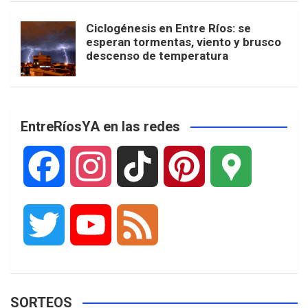
Ciclogénesis en Entre Ríos: se
esperan tormentas, viento y brusco
descenso de temperatura
EntreRíosYA en las redes
F
I
T
P
G
a
n
i
i
o
T
Y
F
c
s
k
n
o
w
o
e
e
t
T
t
g
SORTEOS
i
u
e