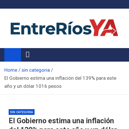
Skip
to
content
Noticias de Entre Ríos
Información de toda la provincia ahora
Home
sin categoria
El Gobierno estima una inflación del 139% para este
año y un dólar 1016 pesos
SIN CATEGORIA
El Gobierno estima una inflación