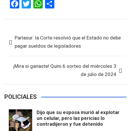
F
T
W
S
a
wi
h
h
ce
tt
at
ar
b
er
s
e
Navegación
Parlasur: la Corte resolvió que el Estado no debe
o
A
de
pagar sueldos de legisladores
o
p
entradas
k
p
¡Mira si ganaste! Quini 6 sorteo del miércoles 3
de julio de 2024
POLICIALES
Dijo que su esposa murió al explotar
un celular, pero las pericias lo
contradijeron y fue detenido