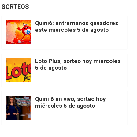
e
t
T
t
g
SORTEOS
i
u
e
b
a
o
e
l
Quini6: entrerrianos ganadores
t
T
d
este miércoles 5 de agosto
o
g
k
r
e
t
u
o
r
e
M
Loto Plus, sorteo hoy miércoles
e
b
5 de agosto
k
a
s
a
r
e
m
t
p
Quini 6 en vivo, sorteo hoy
miércoles 5 de agosto
s