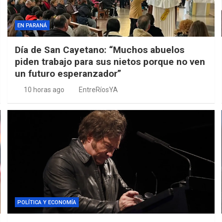
EN PARANÁ
Día de San Cayetano: “Muchos abuelos
piden trabajo para sus nietos porque no ven
un futuro esperanzador”
10 horas ago
EntreRíosYA
POLÍTICA Y ECONOMÍA