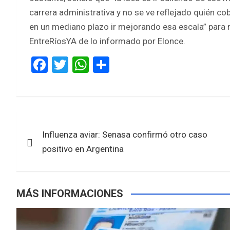
carrera administrativa y no se ve reflejado quién c
en un mediano plazo ir mejorando esa escala” para
EntreRíosYA de lo informado por Elonce.
F
T
W
S
a
wi
h
h
ce
tt
at
ar
b
er
s
e
Navegación
o
A
Influenza aviar: Senasa confirmó otro caso
de
o
p
positivo en Argentina
k
p
entradas
MÁS INFORMACIONES