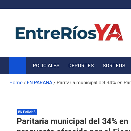
Skip
to
content
Noticias de Entre Ríos
Información de toda la provincia ahora
POLICIALES
DEPORTES
SORTEOS
Home
EN PARANÁ
Paritaria municipal del 34% en Par
EN PARANÁ
Paritaria municipal del 34% en