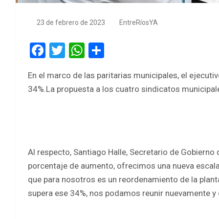
23 de febrero de 2023
EntreRíosYA
F
T
W
S
a
wi
h
h
En el marco de las paritarias municipales, el ejecut
ce
tt
at
ar
34%.La propuesta a los cuatro sindicatos municipales
b
er
s
e
o
A
o
p
k
p
Al respecto, Santiago Halle, Secretario de Gobierno
porcentaje de aumento, ofrecimos una nueva escala, 
que para nosotros es un reordenamiento de la planta
supera ese 34%, nos podamos reunir nuevamente y co