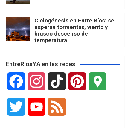
Ciclogénesis en Entre Ríos: se
esperan tormentas, viento y
brusco descenso de
temperatura
EntreRíosYA en las redes
F
I
T
P
G
a
n
i
i
o
T
Y
F
c
s
k
n
o
w
o
e