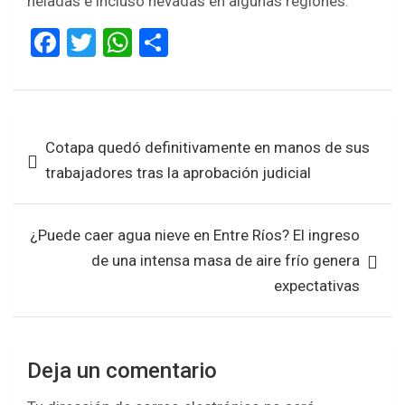
heladas e incluso nevadas en algunas regiones.
F
T
W
S
a
wi
h
h
ce
tt
at
ar
b
er
s
e
Navegación
Cotapa quedó definitivamente en manos de sus
o
A
de
trabajadores tras la aprobación judicial
o
p
entradas
k
p
¿Puede caer agua nieve en Entre Ríos? El ingreso
de una intensa masa de aire frío genera
expectativas
Deja un comentario