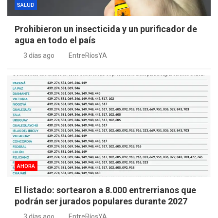
SALUD
Prohibieron un insecticida y un purificador de
agua en todo el país
3 días ago
EntreRíosYA
AHORA
El listado: sortearon a 8.000 entrerrianos que
podrán ser jurados populares durante 2027
3 días ago
EntreRíosYA