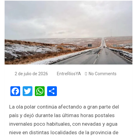
2 de julio de 2026
EntreRíosYA
No Comments
F
T
W
S
a
wi
h
h
La ola polar continúa afectando a gran parte del
ce
tt
at
ar
país y dejó durante las últimas horas postales
b
er
s
e
invernales poco habituales, con nevadas y agua
o
A
nieve en distintas localidades de la provincia de