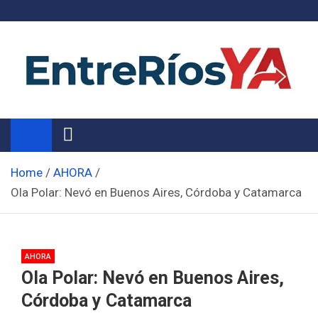
Skip
to
content
Noticias de Entre Ríos
Información de toda la provincia ahora
Home
AHORA
Ola Polar: Nevó en Buenos Aires, Córdoba y Catamarca
AHORA
Ola Polar: Nevó en Buenos Aires,
Córdoba y Catamarca