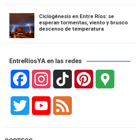
Ciclogénesis en Entre Ríos: se
esperan tormentas, viento y brusco
descenso de temperatura
EntreRíosYA en las redes
F
I
T
P
G
a
n
i
i
o
T
Y
F
c
s
k
n
o
w
o
e
e
t
T
t
g