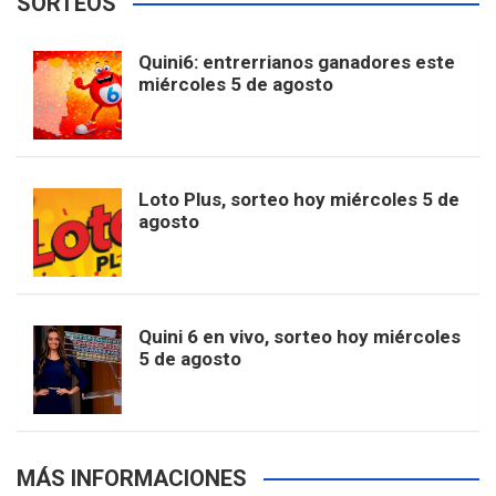
SORTEOS
i
u
e
b
a
o
e
l
Quini6: entrerrianos ganadores este
t
T
d
miércoles 5 de agosto
o
g
k
r
e
t
u
o
r
e
M
Loto Plus, sorteo hoy miércoles 5 de
e
b
agosto
k
a
s
a
r
e
m
t
p
Quini 6 en vivo, sorteo hoy miércoles
5 de agosto
s
MÁS INFORMACIONES