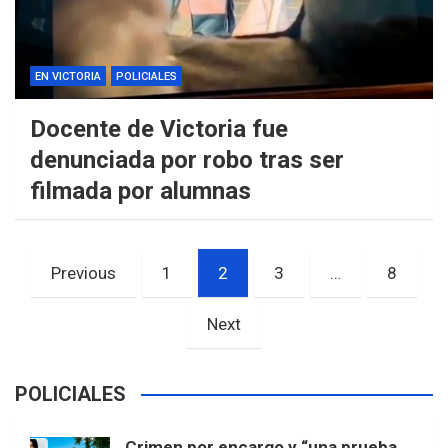
EN VICTORIA
POLICIALES
Docente de Victoria fue
denunciada por robo tras ser
filmada por alumnas
Paginación
Previous
1
2
3
…
8
de
entradas
Next
POLICIALES
Crimen por encargo y “una prueba