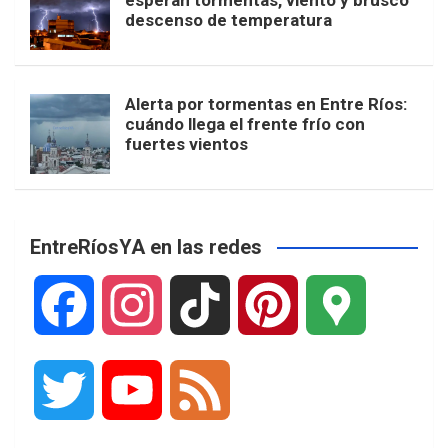
esperan tormentas, viento y brusco
descenso de temperatura
Alerta por tormentas en Entre Ríos:
cuándo llega el frente frío con
fuertes vientos
EntreRíosYA en las redes
F
I
T
P
G
a
n
i
i
o
T
Y
F
c
s
k
n
o