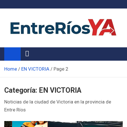
Skip
to
content
Noticias de Entre Ríos
Información de toda la provincia ahora
Home
EN VICTORIA
Page 2
Categoría:
EN VICTORIA
Noticias de la ciudad de Victoria en la provincia de
Entre Ríos