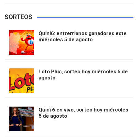
w
o
e
e
t
T
t
g
SORTEOS
i
u
e
b
a
o
e
l
Quini6: entrerrianos ganadores este
t
T
d
miércoles 5 de agosto
o
g
k
r
e
t
u
o
r
e
M
Loto Plus, sorteo hoy miércoles 5 de
e
b
agosto
k
a
s
a
r
e
m
t
p
Quini 6 en vivo, sorteo hoy miércoles
5 de agosto
s