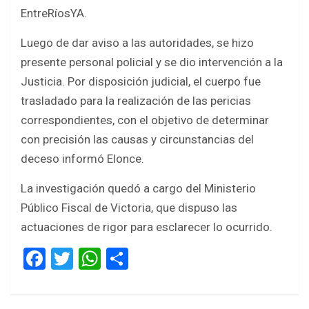
EntreRíosYA.
Luego de dar aviso a las autoridades, se hizo
presente personal policial y se dio intervención a la
Justicia. Por disposición judicial, el cuerpo fue
trasladado para la realización de las pericias
correspondientes, con el objetivo de determinar
con precisión las causas y circunstancias del
deceso informó Elonce.
La investigación quedó a cargo del Ministerio
Público Fiscal de Victoria, que dispuso las
actuaciones de rigor para esclarecer lo ocurrido.
F
T
W
S
a
wi
h
h
ce
tt
at
ar