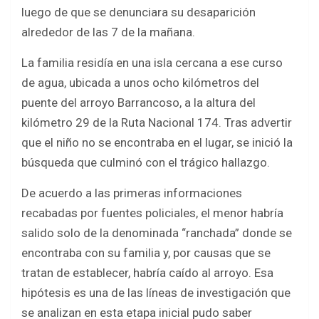
b
er
s
e
luego de que se denunciara su desaparición
o
A
alrededor de las 7 de la mañana.
o
p
La familia residía en una isla cercana a ese curso
k
p
de agua, ubicada a unos ocho kilómetros del
puente del arroyo Barrancoso, a la altura del
kilómetro 29 de la Ruta Nacional 174. Tras advertir
que el niño no se encontraba en el lugar, se inició la
búsqueda que culminó con el trágico hallazgo.
De acuerdo a las primeras informaciones
recabadas por fuentes policiales, el menor habría
salido solo de la denominada “ranchada” donde se
encontraba con su familia y, por causas que se
tratan de establecer, habría caído al arroyo. Esa
hipótesis es una de las líneas de investigación que
se analizan en esta etapa inicial pudo saber