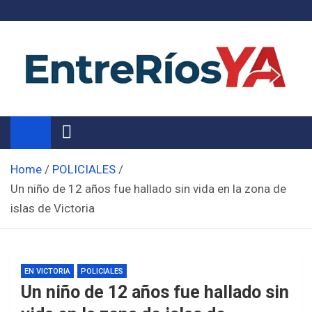
Skip
to
content
Noticias de Entre Ríos
Información de toda la provincia ahora
Home
POLICIALES
Un niño de 12 años fue hallado sin vida en la zona de
islas de Victoria
EN VICTORIA
POLICIALES
Un niño de 12 años fue hallado sin