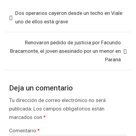
b
er
s
e
Navegación
Dos operarios cayeron desde un techo en Viale:
o
A
de
uno de ellos está grave
o
p
entradas
k
p
Renovaron pedido de justicia por Facundo
Bracamonte, el joven asesinado por un menor en
Paraná
Deja un comentario
Tu dirección de correo electrónico no será
publicada.
Los campos obligatorios están
marcados con
*
Comentario
*