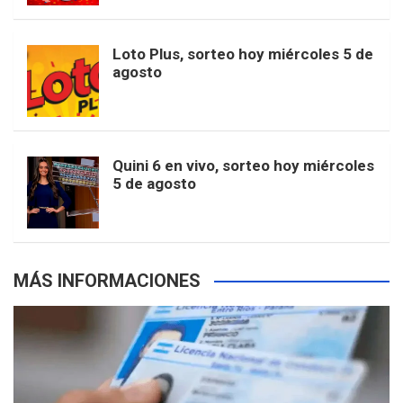
t
u
o
r
e
M
Loto Plus, sorteo hoy miércoles 5 de
e
b
agosto
k
a
s
a
r
e
m
t
p
Quini 6 en vivo, sorteo hoy miércoles
5 de agosto
s
MÁS INFORMACIONES