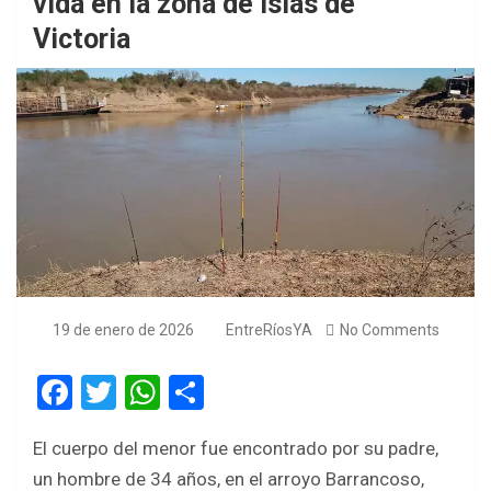
vida en la zona de islas de
Victoria
19 de enero de 2026
EntreRíosYA
No Comments
F
T
W
S
a
wi
h
h
El cuerpo del menor fue encontrado por su padre,
ce
tt
at
ar
un hombre de 34 años, en el arroyo Barrancoso,