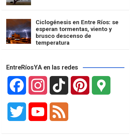
Ciclogénesis en Entre Ríos: se
esperan tormentas, viento y
brusco descenso de
temperatura
EntreRíosYA en las redes
F
I
T
P
G
a
n
i
i
o
T
Y
F
c
s
k
n
o
w
o
e