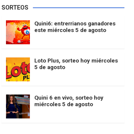
e
t
T
t
g
SORTEOS
i
u
e
b
a
o
e
l
Quini6: entrerrianos ganadores
t
T
d
este miércoles 5 de agosto
o
g
k
r
e
t
u
o
r
e
M
Loto Plus, sorteo hoy miércoles
e
b
5 de agosto
k
a
s
a
r
e
m
t
p
Quini 6 en vivo, sorteo hoy
miércoles 5 de agosto
s