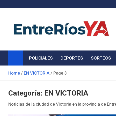
Skip
to
content
Noticias de Entre Ríos
Información de toda la provincia ahora
POLICIALES
DEPORTES
SORTEOS
Home
EN VICTORIA
Page 3
Categoría:
EN VICTORIA
Noticias de la ciudad de Victoria en la provincia de Entr