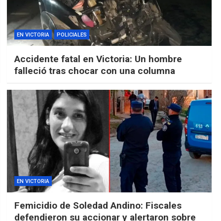
EN VICTORIA
POLICIALES
Accidente fatal en Victoria: Un hombre
falleció tras chocar con una columna
EN VICTORIA
Femicidio de Soledad Andino: Fiscales
defendieron su accionar y alertaron sobre