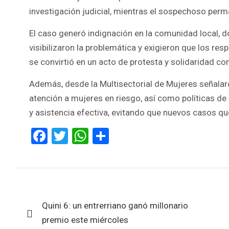
investigación judicial, mientras el sospechoso perma
El caso generó indignación en la comunidad local, 
visibilizaron la problemática y exigieron que los r
se convirtió en un acto de protesta y solidaridad con
Además, desde la Multisectorial de Mujeres señalar
atención a mujeres en riesgo, así como políticas d
y asistencia efectiva, evitando que nuevos casos q
F
T
W
S
a
wi
h
h
ce
tt
at
ar
b
er
s
e
Navegación
o
A
Quini 6: un entrerriano ganó millonario
de
o
p
premio este miércoles