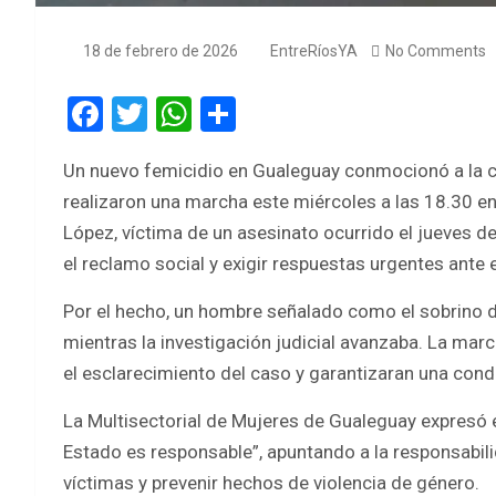
18 de febrero de 2026
EntreRíosYA
No Comments
F
T
W
S
a
wi
h
h
Un nuevo femicidio en Gualeguay conmocionó a la c
ce
tt
at
ar
realizaron una marcha este miércoles a las 18.30 en 
b
er
s
e
López, víctima de un asesinato ocurrido el jueves de
o
A
el reclamo social y exigir respuestas urgentes ante 
o
p
Por el hecho, un hombre señalado como el sobrino d
k
p
mientras la investigación judicial avanzaba. La mar
el esclarecimiento del caso y garantizaran una cond
La Multisectorial de Mujeres de Gualeguay expresó e
Estado es responsable”, apuntando a la responsabili
víctimas y prevenir hechos de violencia de género.