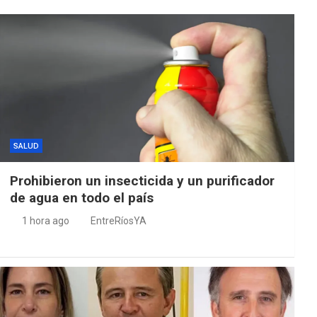
SALUD
Prohibieron un insecticida y un purificador
de agua en todo el país
1 hora ago
EntreRíosYA