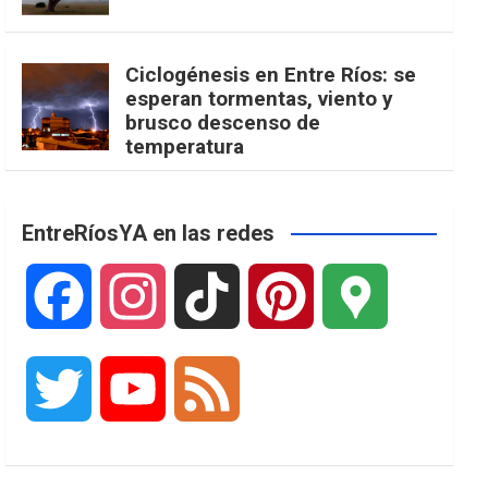
Ciclogénesis en Entre Ríos: se
esperan tormentas, viento y
brusco descenso de
temperatura
EntreRíosYA en las redes
F
I
T
P
G
a
n
i
i
o
T
Y
F
c
s
k
n
o
w
o
e