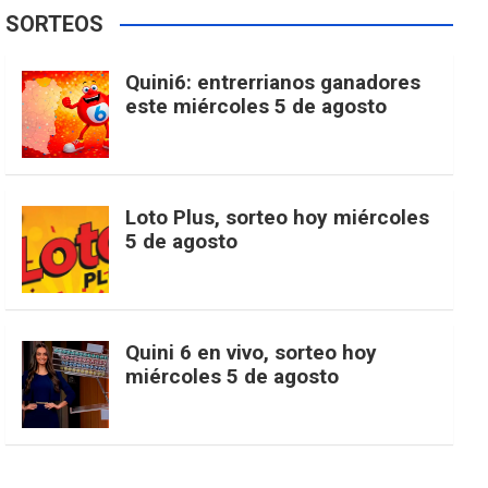
e
t
T
t
g
SORTEOS
i
u
e
b
a
o
e
l
Quini6: entrerrianos ganadores
t
T
d
este miércoles 5 de agosto
o
g
k
r
e
t
u
o
r
e
M
Loto Plus, sorteo hoy miércoles
e
b
5 de agosto
k
a
s
a
r
e
m
t
p
Quini 6 en vivo, sorteo hoy
miércoles 5 de agosto
s