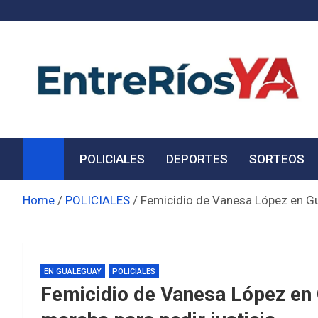
Skip
to
content
Noticias de Entre Ríos
Información de toda la provincia ahora
POLICIALES
DEPORTES
SORTEOS
Home
POLICIALES
Femicidio de Vanesa López en Gua
EN GUALEGUAY
POLICIALES
Femicidio de Vanesa López en 