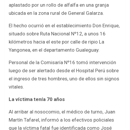
b
er
s
e
aplastado por un rollo de alfalfa en una granja
o
A
ubicada en la zona rural de General Galarza.
o
p
El hecho ocurrió en el establecimiento Don Enrique,
k
p
situado sobre Ruta Nacional Nº12, a unos 16
kilómetros hacia el este por calle de ripio La
Yangonea, en el departamento Gualeguay.
Personal de la Comisaría Nº16 tomó intervención
luego de ser alertado desde el Hospital Perú sobre
el ingreso de tres hombres, uno de ellos sin signos
vitales.
La víctima tenía 70 años
Al arribar al nosocomio, el médico de turno, Juan
Martín Tafarel, informó a los efectivos policiales
que la víctima fatal fue identificada como José