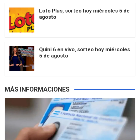
o
r
e
M
Loto Plus, sorteo hoy miércoles 5 de
e
b
agosto
k
a
s
a
r
e
m
t
p
Quini 6 en vivo, sorteo hoy miércoles
5 de agosto
s
MÁS INFORMACIONES