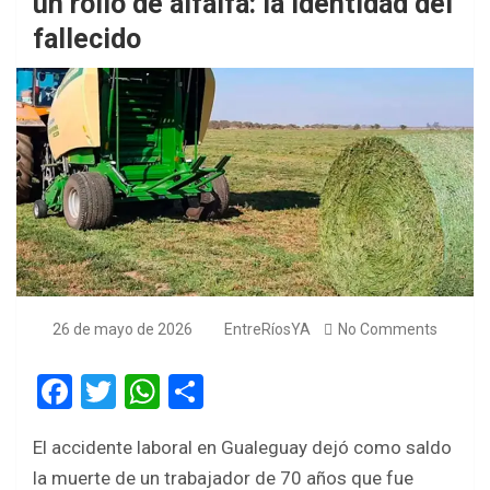
un rollo de alfalfa: la identidad del
fallecido
26 de mayo de 2026
EntreRíosYA
No Comments
F
T
W
S
a
wi
h
h
El accidente laboral en Gualeguay dejó como saldo
ce
tt
at
ar
la muerte de un trabajador de 70 años que fue