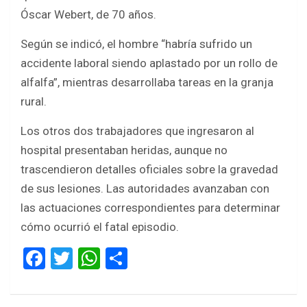
Óscar Webert, de 70 años.
Según se indicó, el hombre “habría sufrido un
accidente laboral siendo aplastado por un rollo de
alfalfa”, mientras desarrollaba tareas en la granja
rural.
Los otros dos trabajadores que ingresaron al
hospital presentaban heridas, aunque no
trascendieron detalles oficiales sobre la gravedad
de sus lesiones. Las autoridades avanzaban con
las actuaciones correspondientes para determinar
cómo ocurrió el fatal episodio.
F
T
W
S
a
wi
h
h
ce
tt
at
ar