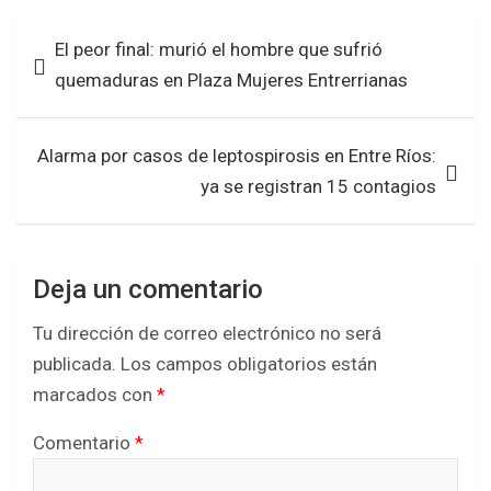
b
er
s
e
Navegación
El peor final: murió el hombre que sufrió
o
A
de
quemaduras en Plaza Mujeres Entrerrianas
o
p
entradas
k
p
Alarma por casos de leptospirosis en Entre Ríos:
ya se registran 15 contagios
Deja un comentario
Tu dirección de correo electrónico no será
publicada.
Los campos obligatorios están
marcados con
*
Comentario
*