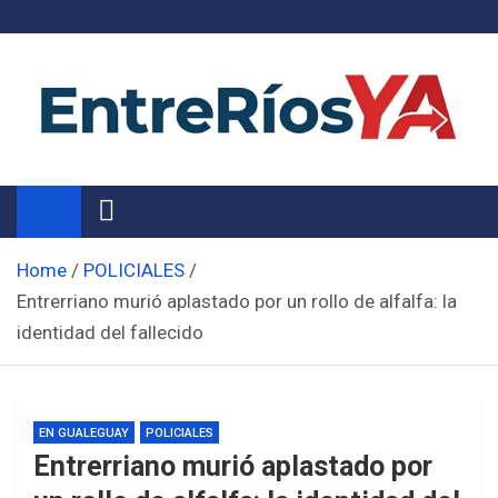
Skip
to
content
Noticias de Entre Ríos
Información de toda la provincia ahora
Home
POLICIALES
Entrerriano murió aplastado por un rollo de alfalfa: la
identidad del fallecido
EN GUALEGUAY
POLICIALES
Entrerriano murió aplastado por