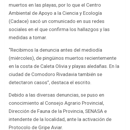
b
er
s
e
muertos en las playas, por lo que el Centro
o
A
Ambiental de Apoyo a la Ciencia y Ecología
o
p
(Cadace) sacó un comunicado en sus redes
k
p
sociales en el que confirma los hallazgos y las
medidas a tomar.
“Recibimos la denuncia antes del mediodía
(miércoles), de pingüinos muertos recientemente
en la costa de Caleta Olivia y playas aledañas. En la
ciudad de Comodoro Rivadavia también se
detectaron casos”, destaca el escrito.
Debido a las diversas denuncias, se puso en
conocimiento al Consejo Agrario Provincial,
Dirección de Fauna de la Provincia, SENASA e
intendente de la localidad, ante la activación de
Protocolo de Gripe Aviar.