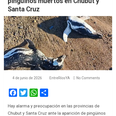
pingüinos muertos en Chubut y
Santa Cruz
4 de junio de 2026
EntreRíosYA
No Comments
F
T
W
S
a
wi
h
h
Hay alarma y preocupación en las provincias de
ce
tt
at
ar
Chubut y Santa Cruz ante la aparición de pingüinos