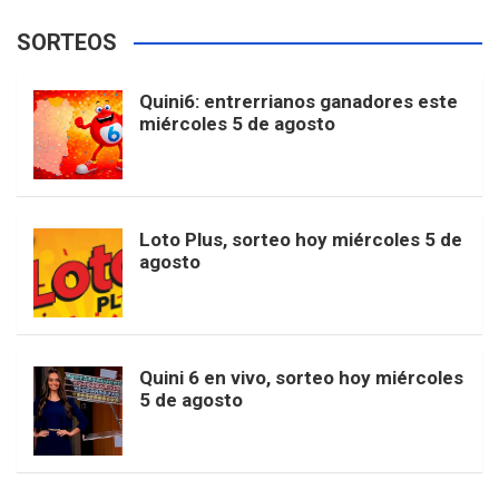
e
t
T
t
g
SORTEOS
i
u
e
b
a
o
e
l
Quini6: entrerrianos ganadores este
t
T
d
miércoles 5 de agosto
o
g
k
r
e
t
u
o
r
e
M
Loto Plus, sorteo hoy miércoles 5 de
e
b
agosto
k
a
s
a
r
e
m
t
p
Quini 6 en vivo, sorteo hoy miércoles
5 de agosto
s