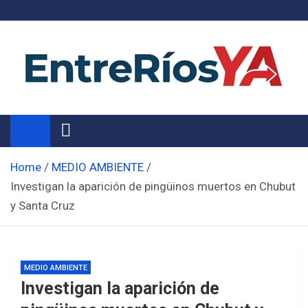
Skip
to
content
Noticias de Entre Ríos
Información de toda la provincia ahora
Home
MEDIO AMBIENTE
Investigan la aparición de pingüinos muertos en Chubut
y Santa Cruz
MEDIO AMBIENTE
Investigan la aparición de