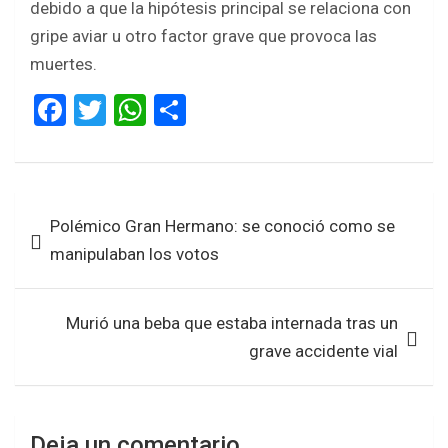
debido a que la hipótesis principal se relaciona con
gripe aviar u otro factor grave que provoca las
muertes.
F
T
W
S
a
wi
h
h
ce
tt
at
ar
b
er
s
e
Navegación
Polémico Gran Hermano: se conoció como se
o
A
de
manipulaban los votos
o
p
entradas
k
p
Murió una beba que estaba internada tras un
grave accidente vial
Deja un comentario