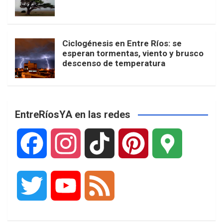
Ciclogénesis en Entre Ríos: se
esperan tormentas, viento y brusco
descenso de temperatura
EntreRíosYA en las redes
F
I
T
P
G
a
n
i
i
o
T
Y
F
c
s
k
n
o
w
o
e