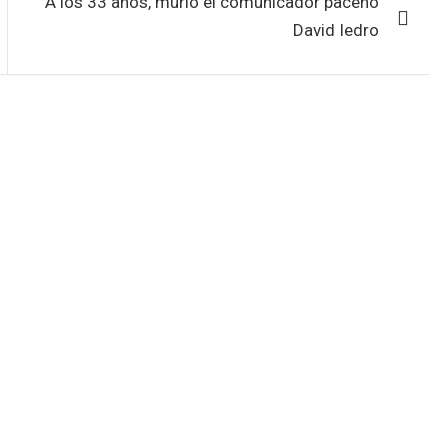
A los 33 años, murió el comunicador paceño
David Iedro