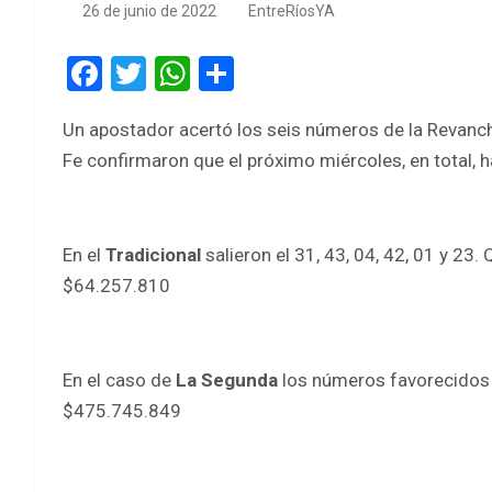
26 de junio de 2022
EntreRíosYA
F
T
W
S
a
wi
h
h
Un apostador acertó los seis números de la Revanch
ce
tt
at
ar
Fe confirmaron que el próximo miércoles, en total, 
b
er
s
e
o
A
o
p
En el
Tradicional
salieron el 31, 43, 04, 42, 01 y 2
k
p
$64.257.810
En el caso de
La Segunda
los números favorecidos f
$475.745.849