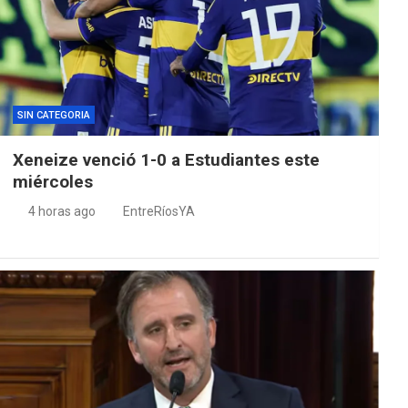
SIN CATEGORIA
Xeneize venció 1-0 a Estudiantes este
miércoles
4 horas ago
EntreRíosYA