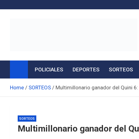
Skip
to
content
Noticias de Entre Ríos
Información de toda la provincia ahora
POLICIALES
DEPORTES
SORTEOS
Home
SORTEOS
Multimillonario ganador del Quini 6:
SORTEOS
Multimillonario ganador del Qui