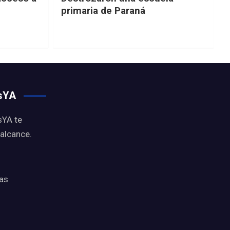
primaria de Paraná
osYA
sYA te
 alcance.
ias