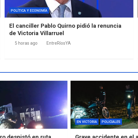
POLÍTICA Y ECONOMÍA
El canciller Pablo Quirno pidió la renuncia
de Victoria Villarruel
5 horas ago
EntreRíosYA
EN VICTORIA
POLICIALES
o despistó en ruta
Grave accidente en el 