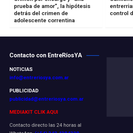
prueba de amor”, la hipótesis
entrerria
detrás del crimen de
control 
adolescente correntina
Contacto con EntreRíosYA
NOTICIAS
info@entreriosya.com.ar
PUBLICIDAD
publicidad@entreriosya.com.ar
MEDIAKIT CLIK AQUI
Contacto directo las 24 horas al