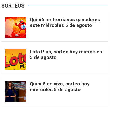
e
t
T
t
g
SORTEOS
i
u
e
b
a
o
e
l
Quini6: entrerrianos ganadores
t
T
d
este miércoles 5 de agosto
o
g
k
r
e
t
u
o
r
e
M
Loto Plus, sorteo hoy miércoles
e
b
5 de agosto
k
a
s
a
r
e
m
t
p
Quini 6 en vivo, sorteo hoy
miércoles 5 de agosto
s