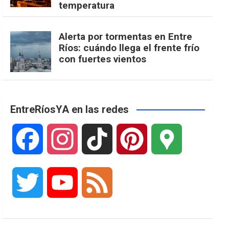
temperatura
Alerta por tormentas en Entre
Ríos: cuándo llega el frente frío
con fuertes vientos
EntreRíosYA en las redes
F
I
T
P
G
a
n
i
i
o
T
Y
F
c
s
k
n
o
w
o
e