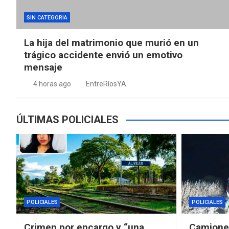
SIN CATEGORIA
La hija del matrimonio que murió en un
trágico accidente envió un emotivo
mensaje
4 horas ago
EntreRíosYA
ÚLTIMAS POLICIALES
POLICIALES
POLICIALES
Crimen por encargo y “una
Camioner