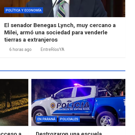
POLÍTICA Y ECONOMÍA
El senador Benegas Lynch, muy cercano a
Milei, armó una sociedad para venderle
tierras a extranjeros
6 horas ago
EntreRíosYA
EN PARANÁ
POLICIALES
acceso a
Destrozaron una escuela