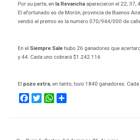
Por su parte, en
la Revancha
aparecieron el 22, 37, 
El afortunado es de Morón, provincia de Buenos Air
vendió el premio es la numero 070/944/000 de call
En el
Siempre Sale
hubo 26 ganadores que acertaron
y 44. Cada uno cobrará $1.242.116
El
pozo extra
, en tanto, tuvo 1840 ganadores. Cada
F
T
W
S
a
wi
h
h
ce
tt
at
ar
b
er
s
e
Navegación
o
A