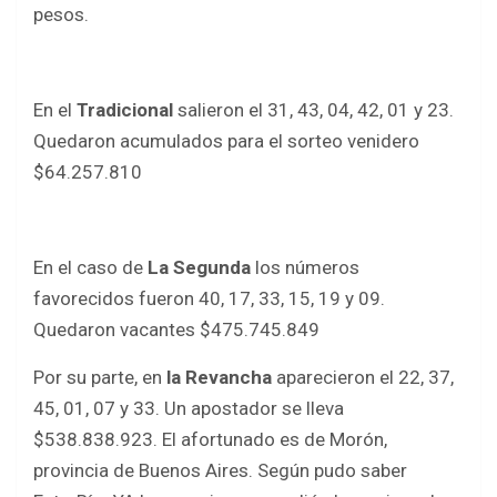
o
p
pesos.
k
p
En el
Tradicional
salieron el 31, 43, 04, 42, 01 y 23.
Quedaron acumulados para el sorteo venidero
$64.257.810
En el caso de
La Segunda
los números
favorecidos fueron 40, 17, 33, 15, 19 y 09.
Quedaron vacantes $475.745.849
Por su parte, en
la Revancha
aparecieron el 22, 37,
45, 01, 07 y 33. Un apostador se lleva
$538.838.923. El afortunado es de Morón,
provincia de Buenos Aires. Según pudo saber