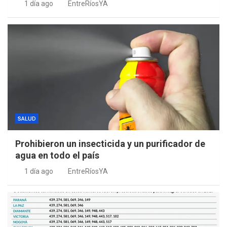
1 día ago
EntreRíosYA
SALUD
Prohibieron un insecticida y un purificador de
agua en todo el país
1 día ago
EntreRíosYA