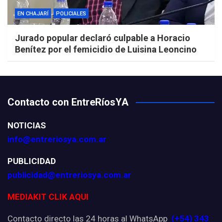
EN CHAJARÍ
POLICIALES
Jurado popular declaró culpable a Horacio
Benítez por el femicidio de Luisina Leoncino
Contacto con EntreRíosYA
NOTICIAS
info@entreriosya.com.ar
PUBLICIDAD
publicidad@entreriosya.com.ar
MEDIAKIT CLIK AQUI
Contacto directo las 24 horas al WhatsApp
(+54) 343