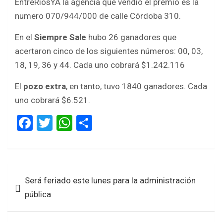
EntreRíosYA la agencia que vendió el premio es la
numero 070/944/000 de calle Córdoba 310.
En el
Siempre Sale
hubo 26 ganadores que
acertaron cinco de los siguientes números: 00, 03,
18, 19, 36 y 44. Cada uno cobrará $1.242.116
El
pozo extra
, en tanto, tuvo 1840 ganadores. Cada
uno cobrará $6.521.
F
T
W
S
a
wi
h
h
ce
tt
at
ar
b
er
s
e
Navegación
Será feriado este lunes para la administración
o
A
de
pública
o
p
entradas
k
p