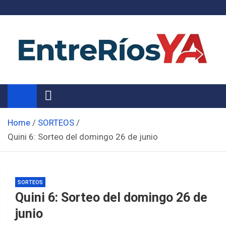
Skip
to
content
Noticias de Entre Ríos
Información de toda la provincia ahora
Home
SORTEOS
Quini 6: Sorteo del domingo 26 de junio
SORTEOS
Quini 6: Sorteo del domingo 26 de
junio