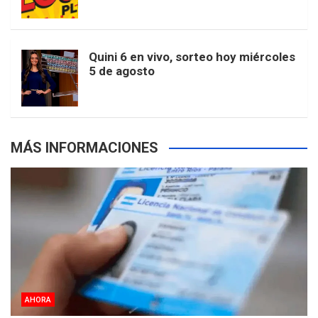
k
a
s
a
r
e
m
t
p
Quini 6 en vivo, sorteo hoy miércoles
5 de agosto
s
MÁS INFORMACIONES
AHORA