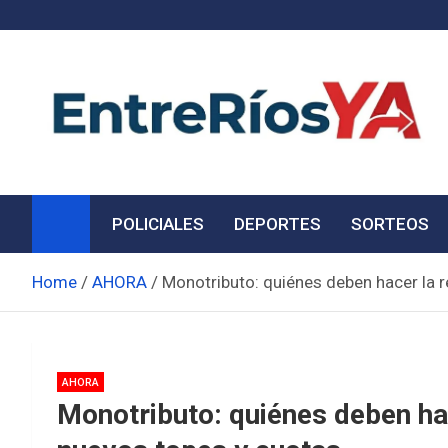
Skip
to
content
Noticias de Entre Ríos
Información de toda la provincia ahora
POLICIALES
DEPORTES
SORTEOS
Home
AHORA
Monotributo: quiénes deben hacer la 
AHORA
Monotributo: quiénes deben ha