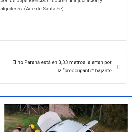
ción de dependencia, ni cobren una jubilación y
lquileres. (Aire de Santa Fe)
El río Paraná está en 0,33 metros: alertan por
la “preocupante” bajante