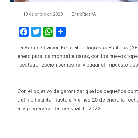
10 de enero de 2023
EntreRíosYA
F
T
W
S
a
wi
h
h
La Administración Federal de Ingresos Públicos (AFIP
ce
tt
at
ar
enero para los monotributistas, con los nuevos topes
b
er
s
e
recategorización semestral y pagar el impuesto de
o
A
o
p
k
p
Con el objetivo de garantizar que los pequeños cont
definió habilitar hasta el viernes 20 de enero la fech
a la primera cuota mensual de 2023.