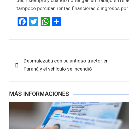
decir siempre y cuando no tengan un trabajo en rela
tampoco perciban rentas financieras o ingresos por a
F
T
W
S
a
wi
h
h
ce
tt
at
ar
b
er
s
e
Navegación
o
A
Desmalezaba con su antiguo tractor en
de
o
p
Paraná y el vehículo se incendió
k
p
entradas
MÁS INFORMACIONES