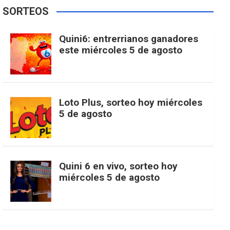
e
t
T
t
g
SORTEOS
i
u
e
b
a
o
e
l
Quini6: entrerrianos ganadores
t
T
d
este miércoles 5 de agosto
o
g
k
r
e
t
u
o
r
e
M
Loto Plus, sorteo hoy miércoles
e
b
5 de agosto
k
a
s
a
r
e
m
t
p
Quini 6 en vivo, sorteo hoy
miércoles 5 de agosto
s