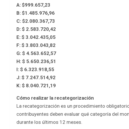
A: $999.657,23
B: $1.485.976,96
C: $2.080.367,73
D: $ 2.583.720,42
E: $ 3.042.435,05
F: $ 3.803.043,82
G: $ 4.563.652,57
H: $ 5.650.236,51
I: $ 6.323.918,55
J: $ 7.247.514,92
K: $ 8.040.721,19
Cómo realizar la recategorización
La recategorización es un procedimiento obligatorio
contribuyentes deben evaluar qué categoría del mon
durante los últimos 12 meses.