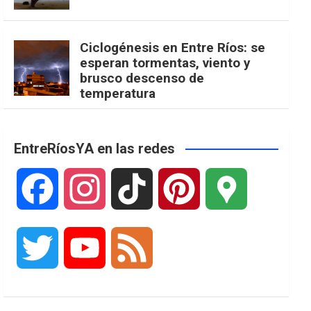
Ciclogénesis en Entre Ríos: se
esperan tormentas, viento y
brusco descenso de
temperatura
EntreRíosYA en las redes
F
I
T
P
G
a
n
i
i
o
T
Y
F
c
s
k
n
o
w
o
e