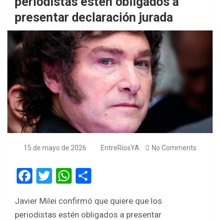
periodistas estén obligados a
presentar declaración jurada
15 de mayo de 2026
EntreRíosYA
No Comments
F
T
W
S
a
wi
h
h
Javier Milei confirmó que quiere que los
ce
tt
at
ar
periodistas estén obligados a presentar