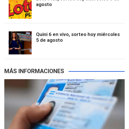
e
b
agosto
k
a
s
a
r
e
m
t
p
Quini 6 en vivo, sorteo hoy miércoles
5 de agosto
s
MÁS INFORMACIONES