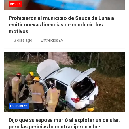
AHORA
Prohibieron al municipio de Sauce de Luna a
emitir nuevas licencias de conducir: los
motivos
3 días ago
EntreRíosYA
POLICIALES
Dijo que su esposa murió al explotar un celular,
pero las pericias lo contradijeron y fue