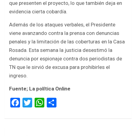
que presenten el proyecto, lo que también deja en
evidencia cierta cobardía.
Además de los ataques verbales, el Presidente
viene avanzando contra la prensa con denuncias
penales y la limitación de las coberturas en la Casa
Rosada. Esta semana la justicia desestimó la
denuncia por espionaje contra dos periodistas de
TN que le sirvió de excusa para prohibirles el
ingreso.
Fuente; La política Online
F
T
W
S
a
wi
h
h
ce
tt
at
ar
b
er
s
e
Navegación