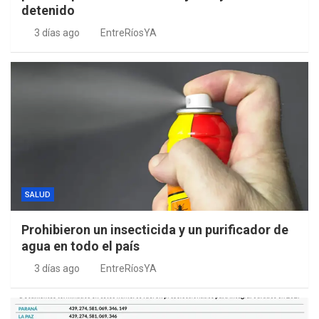
detenido
3 días ago
EntreRíosYA
SALUD
Prohibieron un insecticida y un purificador de
agua en todo el país
3 días ago
EntreRíosYA