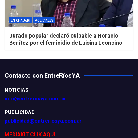
EN CHAJARÍ
POLICIALES
Jurado popular declaró culpable a Horacio
Benítez por el femicidio de Luisina Leoncino
Contacto con EntreRíosYA
NOTICIAS
info@entreriosya.com.ar
PUBLICIDAD
publicidad@entreriosya.com.ar
MEDIAKIT CLIK AQUI