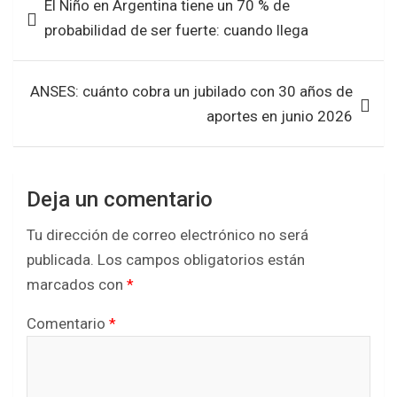
El Niño en Argentina tiene un 70 % de
o
A
de
probabilidad de ser fuerte: cuando llega
o
p
entradas
k
p
ANSES: cuánto cobra un jubilado con 30 años de
aportes en junio 2026
Deja un comentario
Tu dirección de correo electrónico no será
publicada.
Los campos obligatorios están
marcados con
*
Comentario
*