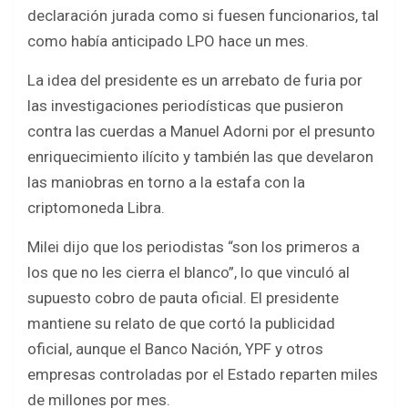
b
er
s
e
declaración jurada como si fuesen funcionarios, tal
o
A
como había anticipado LPO hace un mes.
o
p
La idea del presidente es un arrebato de furia por
k
p
las investigaciones periodísticas que pusieron
contra las cuerdas a Manuel Adorni por el presunto
enriquecimiento ilícito y también las que develaron
las maniobras en torno a la estafa con la
criptomoneda Libra.
Milei dijo que los periodistas “son los primeros a
los que no les cierra el blanco”, lo que vinculó al
supuesto cobro de pauta oficial. El presidente
mantiene su relato de que cortó la publicidad
oficial, aunque el Banco Nación, YPF y otros
empresas controladas por el Estado reparten miles
de millones por mes.