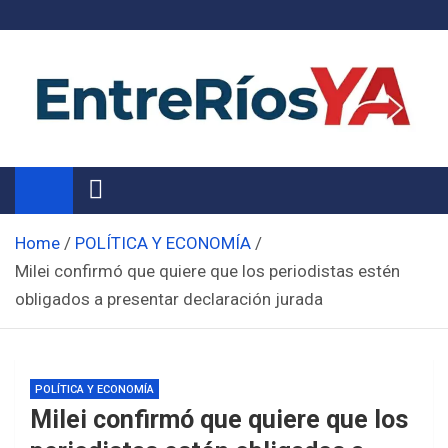
Skip
to
content
Noticias de Entre Ríos
Información de toda la provincia ahora
Home
POLÍTICA Y ECONOMÍA
Milei confirmó que quiere que los periodistas estén
obligados a presentar declaración jurada
POLÍTICA Y ECONOMÍA
Milei confirmó que quiere que los