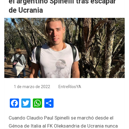
el argentino Spinelli tras escapar
de Ucrania
1 de marzo de 2022
EntreRíosYA
F
T
W
S
a
wi
h
h
Cuando Claudio Paul Spinelli se marchó desde el
ce
tt
at
ar
Génoa de Italia al FK Oleksandria de Ucrania nunca