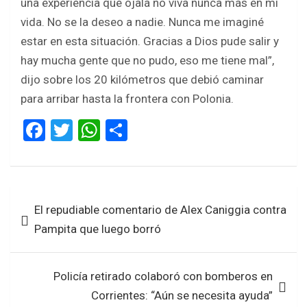
una experiencia que ojalá no viva nunca más en mi
vida. No se la deseo a nadie. Nunca me imaginé
estar en esta situación. Gracias a Dios pude salir y
hay mucha gente que no pudo, eso me tiene mal”,
dijo sobre los 20 kilómetros que debió caminar
para arribar hasta la frontera con Polonia.
F
T
W
S
a
wi
h
h
ce
tt
at
ar
b
er
s
e
Navegación
El repudiable comentario de Alex Caniggia contra
o
A
de
Pampita que luego borró
o
p
entradas
k
p
Policía retirado colaboró con bomberos en
Corrientes: “Aún se necesita ayuda”