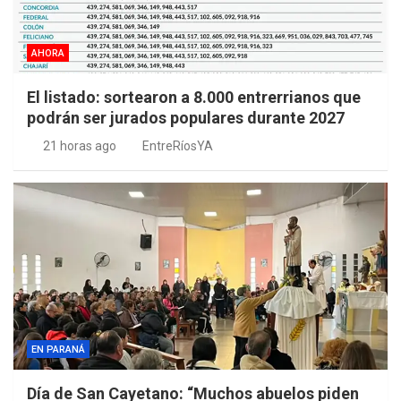
AHORA
El listado: sortearon a 8.000 entrerrianos que
podrán ser jurados populares durante 2027
21 horas ago
EntreRíosYA
EN PARANÁ
Día de San Cayetano: “Muchos abuelos piden