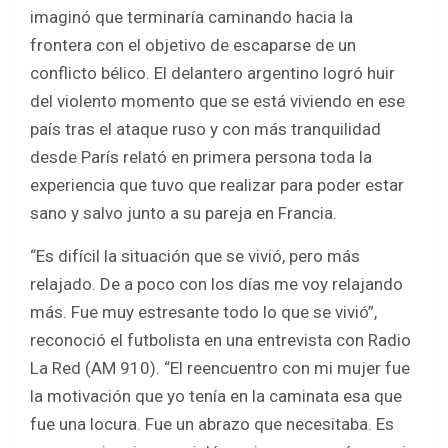
b
er
s
e
imaginó que terminaría caminando hacia la
o
A
frontera con el objetivo de escaparse de un
o
p
conflicto bélico. El delantero argentino logró huir
k
p
del violento momento que se está viviendo en ese
país tras el ataque ruso y con más tranquilidad
desde París relató en primera persona toda la
experiencia que tuvo que realizar para poder estar
sano y salvo junto a su pareja en Francia.
“Es difícil la situación que se vivió, pero más
relajado. De a poco con los días me voy relajando
más. Fue muy estresante todo lo que se vivió”,
reconoció el futbolista en una entrevista con Radio
La Red (AM 910). “El reencuentro con mi mujer fue
la motivación que yo tenía en la caminata esa que
fue una locura. Fue un abrazo que necesitaba. Es