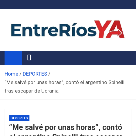
Skip
to
content
Noticias de Entre Ríos
Información de toda la provincia ahora
Home
DEPORTES
“Me salvé por unas horas”, contó el argentino Spinelli
tras escapar de Ucrania
DEPORTES
“Me salvé por unas horas”, contó