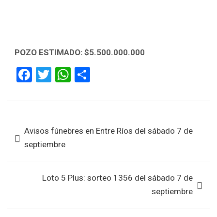
POZO ESTIMADO:
$5.500.000.000
F
T
W
S
a
wi
h
h
ce
tt
at
ar
b
er
s
e
Navegación
Avisos fúnebres en Entre Ríos del sábado 7 de
o
A
de
septiembre
o
p
entradas
k
p
Loto 5 Plus: sorteo 1356 del sábado 7 de
septiembre