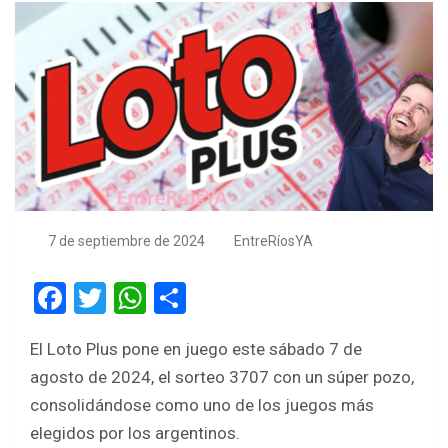
7 de septiembre de 2024
EntreRíosYA
F
T
W
S
a
wi
h
h
El Loto Plus pone en juego este sábado 7 de
ce
tt
at
ar
agosto de 2024, el sorteo 3707 con un súper pozo,
b
er
s
e
consolidándose como uno de los juegos más
o
A
elegidos por los argentinos.