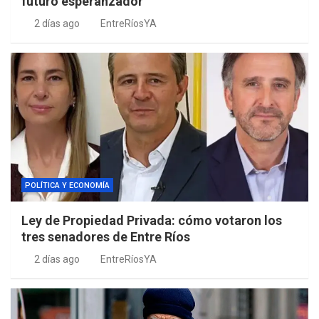
futuro esperanzador”
2 días ago
EntreRíosYA
POLÍTICA Y ECONOMÍA
Ley de Propiedad Privada: cómo votaron los
tres senadores de Entre Ríos
2 días ago
EntreRíosYA