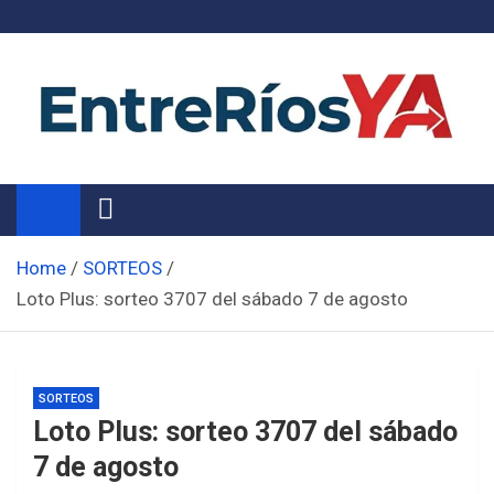
Skip
to
content
Noticias de Entre Ríos
Información de toda la provincia ahora
Home
SORTEOS
Loto Plus: sorteo 3707 del sábado 7 de agosto
SORTEOS
Loto Plus: sorteo 3707 del sábado
7 de agosto