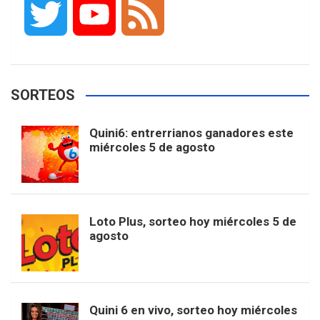
T
Y
F
c
s
k
n
o
w
o
e
e
t
T
t
g
SORTEOS
i
u
e
b
a
o
e
l
Quini6: entrerrianos ganadores este
t
T
d
miércoles 5 de agosto
o
g
k
r
e
t
u
o
r
e
M
Loto Plus, sorteo hoy miércoles 5 de
e
b
agosto
k
a
s
a
r
e
m
t
p
Quini 6 en vivo, sorteo hoy miércoles