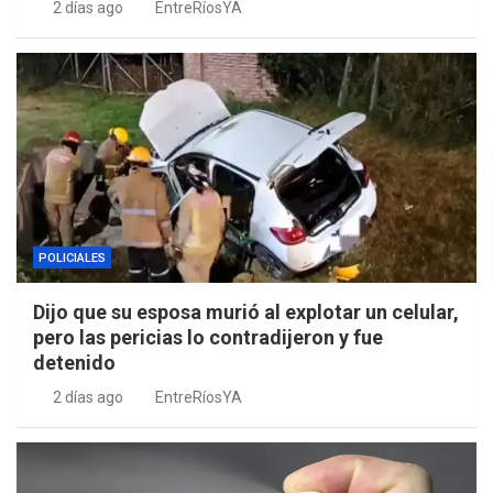
2 días ago
EntreRíosYA
POLICIALES
Dijo que su esposa murió al explotar un celular,
pero las pericias lo contradijeron y fue
detenido
2 días ago
EntreRíosYA