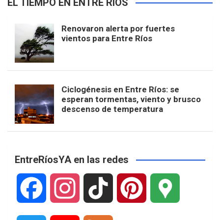
EL TIEMPO EN ENTRE RÍOS
Renovaron alerta por fuertes
vientos para Entre Ríos
Ciclogénesis en Entre Ríos: se
esperan tormentas, viento y brusco
descenso de temperatura
EntreRíosYA en las redes
F
I
T
P
G
a
n
i
i
o