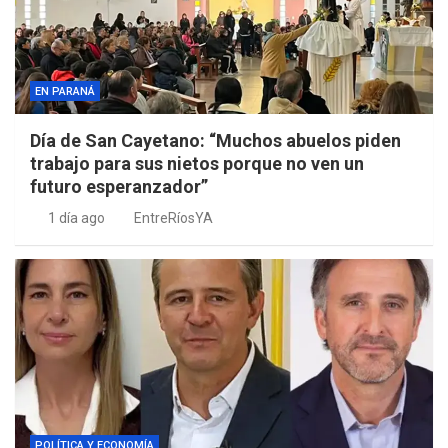
EN PARANÁ
Día de San Cayetano: “Muchos abuelos piden
trabajo para sus nietos porque no ven un
futuro esperanzador”
1 día ago
EntreRíosYA
POLÍTICA Y ECONOMÍA