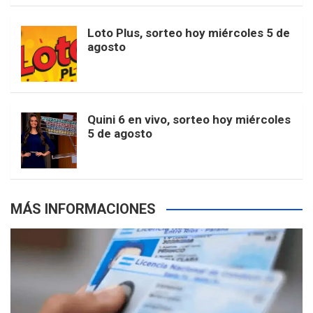
o
r
e
M
Loto Plus, sorteo hoy miércoles 5 de
e
b
agosto
k
a
s
a
r
e
m
t
p
Quini 6 en vivo, sorteo hoy miércoles
5 de agosto
s
MÁS INFORMACIONES