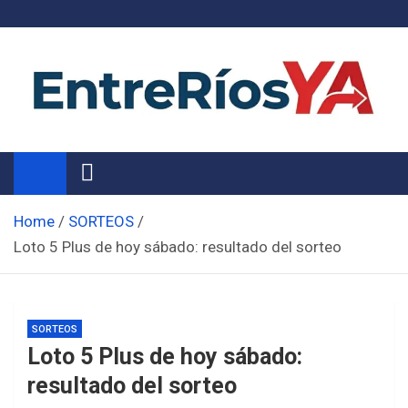
Skip
to
content
Noticias de Entre Ríos
Información de toda la provincia ahora
Home
SORTEOS
Loto 5 Plus de hoy sábado: resultado del sorteo
SORTEOS
Loto 5 Plus de hoy sábado:
resultado del sorteo