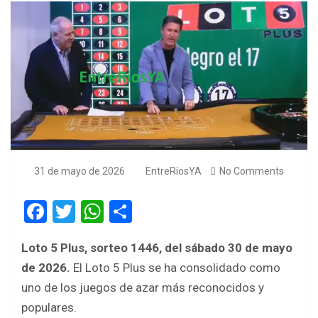
31 de mayo de 2026
EntreRíosYA
No Comments
F
T
W
S
a
wi
h
h
Loto 5 Plus, sorteo 1446, del sábado 30 de mayo
ce
tt
at
ar
de 2026.
El Loto 5 Plus se ha consolidado como
b
er
s
e
uno de los juegos de azar más reconocidos y
o
A
populares.