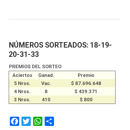
NÚMEROS SORTEADOS: 18-19-
20-31-33
PREMIOS DEL SORTEO
Aciertos
Ganad.
Premio
5 Nros.
Vac.
$ 87.696.648
4 Nros.
8
$ 439.371
3 Nros.
410
$ 800
F
T
W
S