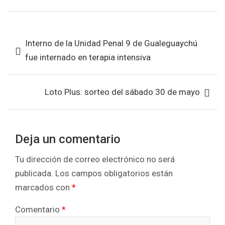
a
wi
h
h
ce
tt
at
ar
b
er
s
e
Navegación
Interno de la Unidad Penal 9 de Gualeguaychú
o
A
de
fue internado en terapia intensiva
o
p
entradas
k
p
Loto Plus: sorteo del sábado 30 de mayo
Deja un comentario
Tu dirección de correo electrónico no será
publicada.
Los campos obligatorios están
marcados con
*
Comentario
*