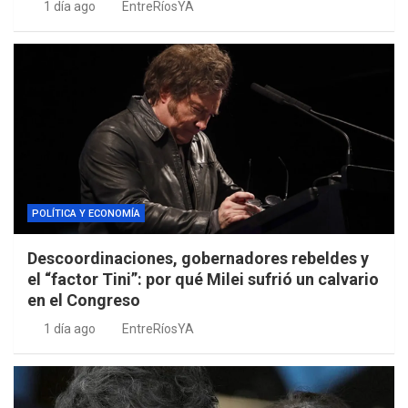
1 día ago
EntreRíosYA
POLÍTICA Y ECONOMÍA
Descoordinaciones, gobernadores rebeldes y
el “factor Tini”: por qué Milei sufrió un calvario
en el Congreso
1 día ago
EntreRíosYA