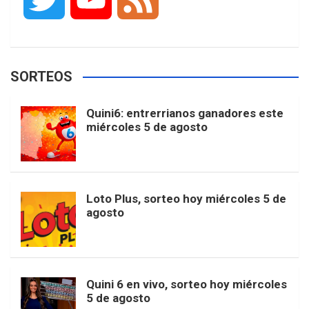
c
s
k
n
o
w
o
e
e
t
T
t
g
SORTEOS
i
u
e
b
a
o
e
l
Quini6: entrerrianos ganadores este
t
T
d
miércoles 5 de agosto
o
g
k
r
e
t
u
o
r
e
M
Loto Plus, sorteo hoy miércoles 5 de
e
b
agosto
k
a
s
a
r
e
m
t
p
Quini 6 en vivo, sorteo hoy miércoles
5 de agosto