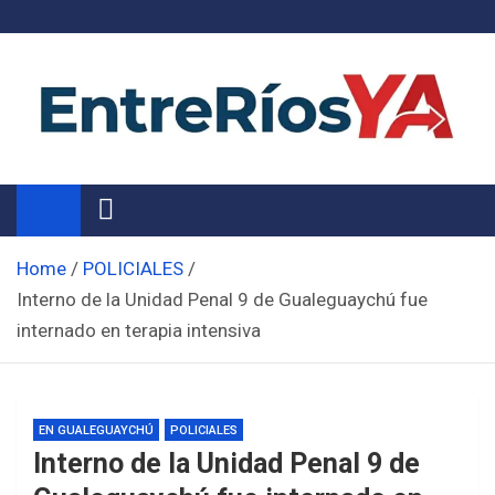
Skip
to
content
Noticias de Entre Ríos
Información de toda la provincia ahora
Home
POLICIALES
Interno de la Unidad Penal 9 de Gualeguaychú fue
internado en terapia intensiva
EN GUALEGUAYCHÚ
POLICIALES
Interno de la Unidad Penal 9 de