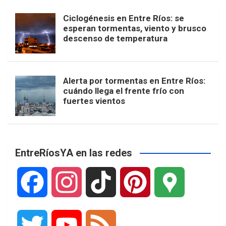
Ciclogénesis en Entre Ríos: se
esperan tormentas, viento y brusco
descenso de temperatura
Alerta por tormentas en Entre Ríos:
cuándo llega el frente frío con
fuertes vientos
EntreRíosYA en las redes
F
I
T
P
G
a
n
i
i
o
T
Y
F