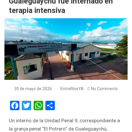
Gualeguaychú fue internado en
terapia intensiva
30 de mayo de 2026
EntreRíosYA
No Comments
F
T
W
S
a
wi
h
h
Un interno de la Unidad Penal 9, correspondiente a
ce
tt
at
ar
la granja penal “El Potrero” de Gualeguaychú,