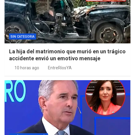
SIN CATEGORIA
La hija del matrimonio que murió en un trágico
accidente envió un emotivo mensaje
10 horas ago
EntreRíosYA