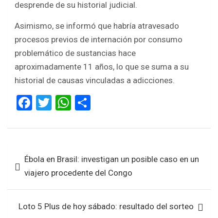
desprende de su historial judicial.
Asimismo, se informó que habría atravesado
procesos previos de internación por consumo
problemático de sustancias hace
aproximadamente 11 años, lo que se suma a su
historial de causas vinculadas a adicciones.
F
T
W
S
a
wi
h
h
ce
tt
at
ar
b
er
s
e
Navegación
Ébola en Brasil: investigan un posible caso en un
o
A
de
viajero procedente del Congo
o
p
entradas
k
p
Loto 5 Plus de hoy sábado: resultado del sorteo