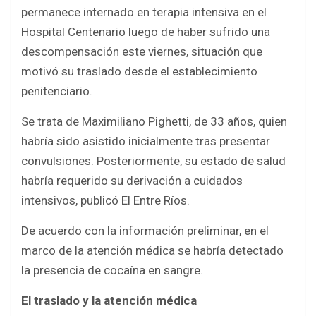
b
er
s
e
permanece internado en terapia intensiva en el
o
A
Hospital Centenario luego de haber sufrido una
o
p
descompensación este viernes, situación que
k
p
motivó su traslado desde el establecimiento
penitenciario.
Se trata de Maximiliano Pighetti, de 33 años, quien
habría sido asistido inicialmente tras presentar
convulsiones. Posteriormente, su estado de salud
habría requerido su derivación a cuidados
intensivos, publicó El Entre Ríos.
De acuerdo con la información preliminar, en el
marco de la atención médica se habría detectado
la presencia de cocaína en sangre.
El traslado y la atención médica