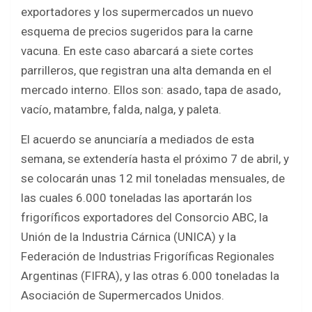
b
er
s
e
exportadores y los supermercados un nuevo
o
A
esquema de precios sugeridos para la carne
o
p
vacuna. En este caso abarcará a siete cortes
k
p
parrilleros, que registran una alta demanda en el
mercado interno. Ellos son: asado, tapa de asado,
vacío, matambre, falda, nalga, y paleta.
El acuerdo se anunciaría a mediados de esta
semana, se extendería hasta el próximo 7 de abril, y
se colocarán unas 12 mil toneladas mensuales, de
las cuales 6.000 toneladas las aportarán los
frigoríficos exportadores del Consorcio ABC, la
Unión de la Industria Cárnica (UNICA) y la
Federación de Industrias Frigoríficas Regionales
Argentinas (FIFRA), y las otras 6.000 toneladas la
Asociación de Supermercados Unidos.