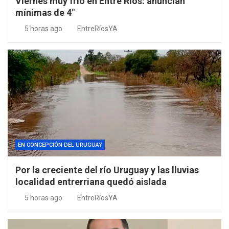
Viernes muy frío en Entre Ríos: anuncian
mínimas de 4°
5 horas ago
EntreRíosYA
EN CONCEPCIÓN DEL URUGUAY
Por la creciente del río Uruguay y las lluvias
localidad entrerriana quedó aislada
5 horas ago
EntreRíosYA