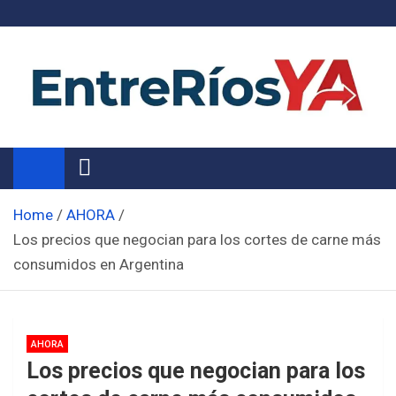
Skip
to
content
Noticias de Entre Ríos
Información de toda la provincia ahora
Home
AHORA
Los precios que negocian para los cortes de carne más
consumidos en Argentina
AHORA
Los precios que negocian para los