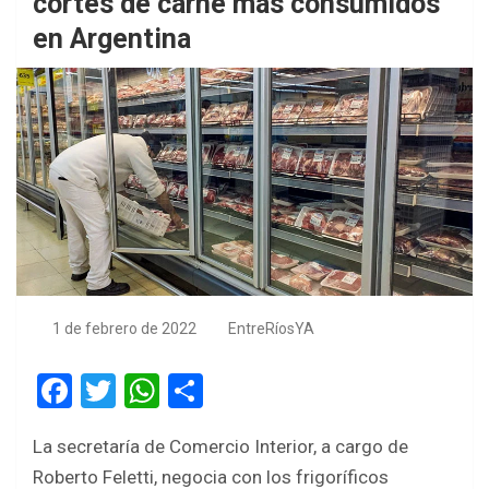
cortes de carne más consumidos
en Argentina
1 de febrero de 2022
EntreRíosYA
F
T
W
S
a
wi
h
h
La secretaría de Comercio Interior, a cargo de
ce
tt
at
ar
Roberto Feletti, negocia con los frigoríficos