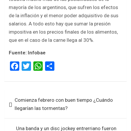
mayoría de los argentinos, que sufren los efectos
de la inflación y el menor poder adquisitivo de sus
salarios. A todo esto hay que sumar la presión
impositiva en los precios finales de los alimentos,
que en el caso de la carne llega al 30%.
Fuente: Infobae
F
T
W
S
a
wi
h
h
ce
tt
at
ar
b
er
s
e
Navegación
Comienza febrero con buen tiempo ¿Cuándo
o
A
de
llegarían las tormentas?
o
p
entradas
k
p
Una banda y un disc jockey entrerriano fueron