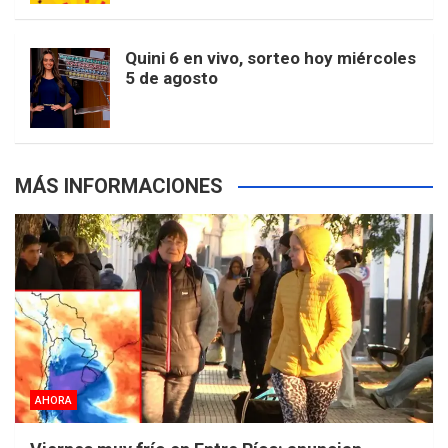
r
e
m
t
p
Quini 6 en vivo, sorteo hoy miércoles
5 de agosto
s
MÁS INFORMACIONES
AHORA