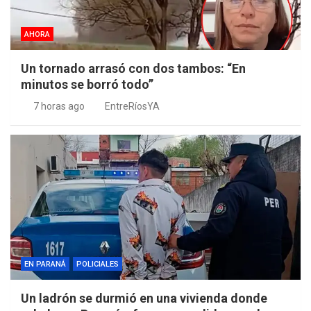
AHORA
Un tornado arrasó con dos tambos: “En
minutos se borró todo”
7 horas ago
EntreRíosYA
EN PARANÁ
POLICIALES
Un ladrón se durmió en una vivienda donde