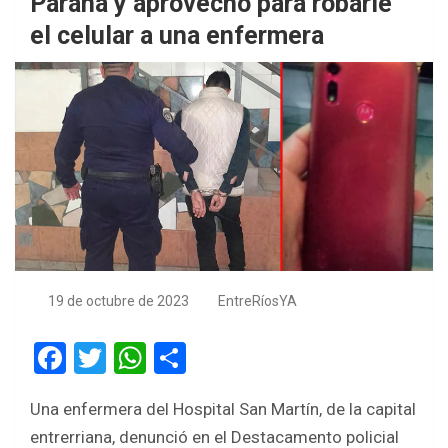
Paraná y aprovechó para robarle
el celular a una enfermera
19 de octubre de 2023
EntreRíosYA
F
T
W
S
a
wi
h
h
Una enfermera del Hospital San Martín, de la capital
ce
tt
at
ar
entrerriana, denunció en el Destacamento policial