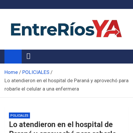
Skip
to
content
Noticias de Entre Ríos
Información de toda la provincia ahora
Home
POLICIALES
Lo atendieron en el hospital de Paraná y aprovechó para
robarle el celular a una enfermera
POLICIALES
Lo atendieron en el hospital de