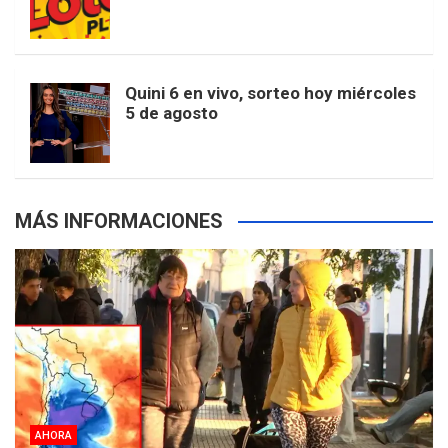
k
a
s
a
r
e
m
t
p
Quini 6 en vivo, sorteo hoy miércoles
5 de agosto
s
MÁS INFORMACIONES
AHORA