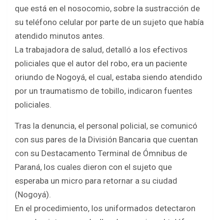
b
er
s
e
que está en el nosocomio, sobre la sustracción de
o
A
su teléfono celular por parte de un sujeto que había
o
p
atendido minutos antes.
k
p
La trabajadora de salud, detalló a los efectivos
policiales que el autor del robo, era un paciente
oriundo de Nogoyá, el cual, estaba siendo atendido
por un traumatismo de tobillo, indicaron fuentes
policiales.
Tras la denuncia, el personal policial, se comunicó
con sus pares de la División Bancaria que cuentan
con su Destacamento Terminal de Ómnibus de
Paraná, los cuales dieron con el sujeto que
esperaba un micro para retornar a su ciudad
(Nogoyá).
En el procedimiento, los uniformados detectaron