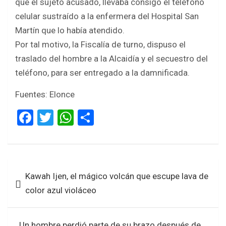
que el sujeto acusado, llevaba consigo el teléfono
celular sustraído a la enfermera del Hospital San
Martín que lo había atendido.
Por tal motivo, la Fiscalía de turno, dispuso el
traslado del hombre a la Alcaidía y el secuestro del
teléfono, para ser entregado a la damnificada.
Fuentes: Elonce
F
T
W
S
a
wi
h
h
ce
tt
at
ar
b
er
s
e
Navegación
Kawah Ijen, el mágico volcán que escupe lava de
o
A
de
color azul violáceo
o
p
entradas
k
p
Un hombre perdió parte de su brazo después de