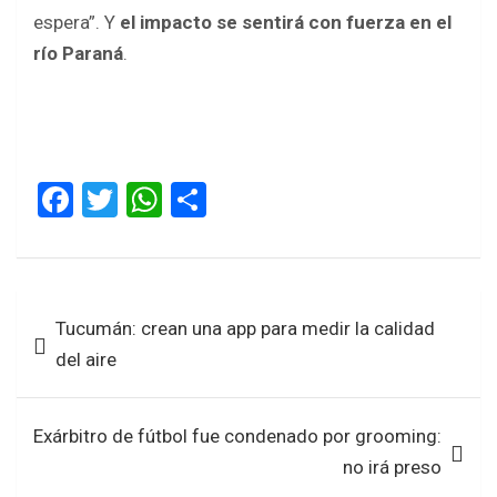
espera”. Y
el impacto se sentirá con fuerza en el
río Paraná
.
F
T
W
S
a
wi
h
h
ce
tt
at
ar
b
er
s
e
Navegación
Tucumán: crean una app para medir la calidad
o
A
de
del aire
o
p
entradas
k
p
Exárbitro de fútbol fue condenado por grooming:
no irá preso