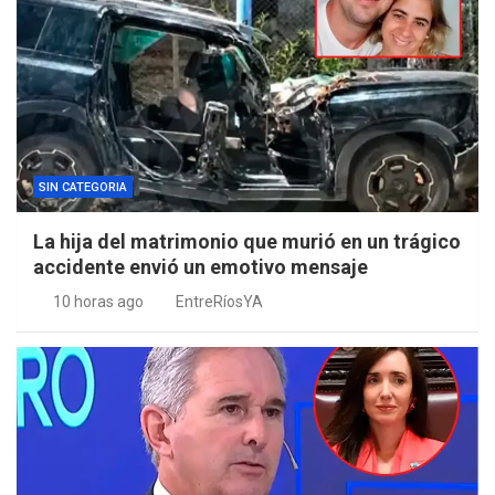
SIN CATEGORIA
La hija del matrimonio que murió en un trágico
accidente envió un emotivo mensaje
10 horas ago
EntreRíosYA