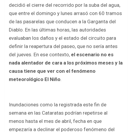
b
er
s
e
decidió el cierre del recorrido por la suba del agua,
o
A
que entre el domingo y lunes arrasó con 60 tramos
o
p
de las pasarelas que conducen a la Garganta del
k
p
Diablo. En las últimas horas, las autoridades
evaluaban los daños y el estado del circuito para
definir la reapertura del paseo, que no sería antes
del jueves. En ese contexto,
el escenario no es
nada alentador de cara a los próximos meses y la
causa tiene que ver con el fenómeno
meteorológico El Niño
.
Inundaciones como la registrada este fin de
semana en las Cataratas podrían repetirse al
menos hasta el mes de abril, fecha en que
empezaría a declinar el poderoso fenómeno del