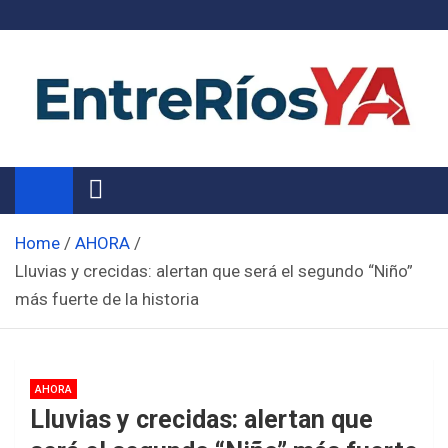
Skip
to
content
Noticias de Entre Ríos
Información de toda la provincia ahora
Home
AHORA
Lluvias y crecidas: alertan que será el segundo “Niño”
más fuerte de la historia
AHORA
Lluvias y crecidas: alertan que