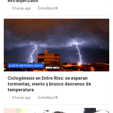
extranjerizado
9 horas ago
EntreRíosYA
ALERTA METEOROLÓGICO
Ciclogénesis en Entre Ríos: se esperan
tormentas, viento y brusco descenso de
temperatura
9 horas ago
EntreRíosYA