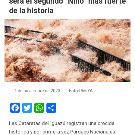
será el segundo “Niño” más fuerte
de la historia
1 de noviembre de 2023
EntreRíosYA
F
T
W
S
a
wi
h
h
Las Cataratas del Iguazú registran una crecida
ce
tt
at
ar
histórica y por primera vez Parques Nacionales