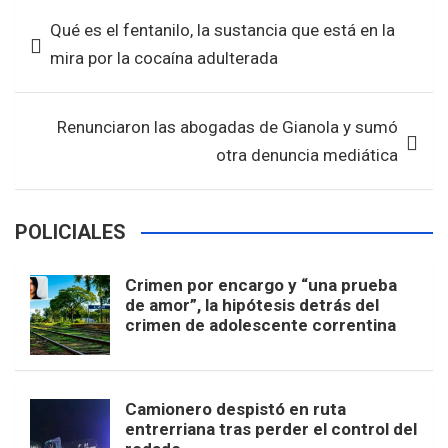
b
er
s
e
Navegación
Qué es el fentanilo, la sustancia que está en la
o
A
de
mira por la cocaína adulterada
o
p
entradas
k
p
Renunciaron las abogadas de Gianola y sumó
otra denuncia mediática
POLICIALES
Crimen por encargo y “una prueba
de amor”, la hipótesis detrás del
crimen de adolescente correntina
Camionero despistó en ruta
entrerriana tras perder el control del