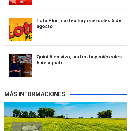
t
u
o
r
e
M
Loto Plus, sorteo hoy miércoles 5 de
e
b
agosto
k
a
s
a
r
e
m
t
p
Quini 6 en vivo, sorteo hoy miércoles
5 de agosto
s
MÁS INFORMACIONES