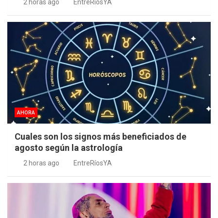
2 horas ago
EntreRíosYA
AHORA
Cuales son los signos más beneficiados de
agosto según la astrología
2 horas ago
EntreRíosYA