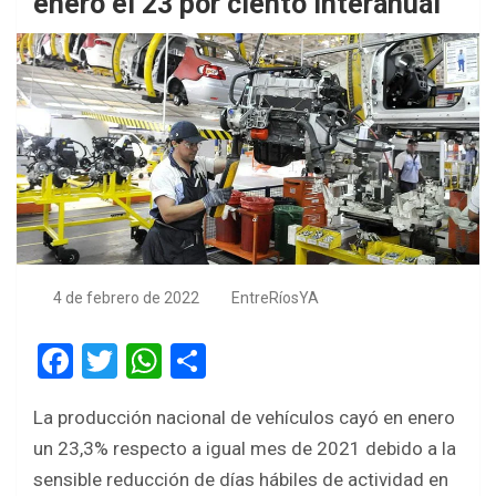
enero el 23 por ciento interanual
4 de febrero de 2022
EntreRíosYA
F
T
W
S
a
wi
h
h
La producción nacional de vehículos cayó en enero
ce
tt
at
ar
un 23,3% respecto a igual mes de 2021 debido a la
b
er
s
e
sensible reducción de días hábiles de actividad en