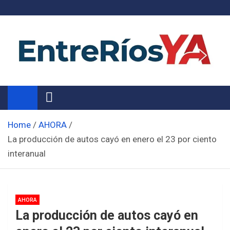
Skip
to
content
Noticias de Entre Ríos
Información de toda la provincia ahora
Home
AHORA
La producción de autos cayó en enero el 23 por ciento
interanual
AHORA
La producción de autos cayó en