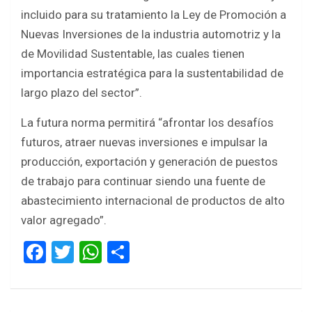
incluido para su tratamiento la Ley de Promoción a
Nuevas Inversiones de la industria automotriz y la
de Movilidad Sustentable, las cuales tienen
importancia estratégica para la sustentabilidad de
largo plazo del sector”.
La futura norma permitirá “afrontar los desafíos
futuros, atraer nuevas inversiones e impulsar la
producción, exportación y generación de puestos
de trabajo para continuar siendo una fuente de
abastecimiento internacional de productos de alto
valor agregado”.
F
T
W
S
a
wi
h
h
ce
tt
at
ar