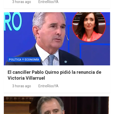
3 horas ago
EntreRíosYA
POLÍTICA Y ECONOMÍA
El canciller Pablo Quirno pidió la renuncia de
Victoria Villarruel
3 horas ago
EntreRíosYA