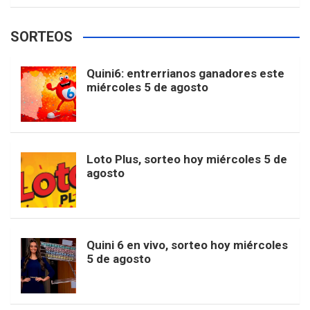
e
t
T
t
g
SORTEOS
i
u
e
b
a
o
e
l
Quini6: entrerrianos ganadores este
t
T
d
miércoles 5 de agosto
o
g
k
r
e
t
u
o
r
e
M
Loto Plus, sorteo hoy miércoles 5 de
e
b
agosto
k
a
s
a
r
e
m
t
p
Quini 6 en vivo, sorteo hoy miércoles
5 de agosto
s