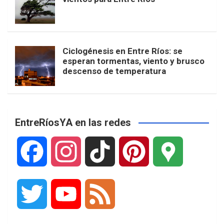
Ciclogénesis en Entre Ríos: se
esperan tormentas, viento y brusco
descenso de temperatura
EntreRíosYA en las redes
F
I
T
P
G
a
n
i
i
o
T
Y
F
c
s
k
n
o
w
o
e