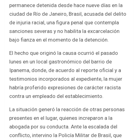
b
er
s
e
permanece detenida desde hace nueve días en la
o
A
ciudad de Río de Janeiro, Brasil, acusada del delito
o
p
de injuria racial, una figura penal que contempla
k
p
sanciones severas y no habilita la excarcelación
bajo fianza en el momento de la detención.
El hecho que originó la causa ocurrió el pasado
lunes en un local gastronómico del barrio de
Ipanema, donde, de acuerdo al reporte oficial y a
testimonios incorporados al expediente, la mujer
habría proferido expresiones de carácter racista
contra un empleado del establecimiento.
La situación generó la reacción de otras personas
presentes en el lugar, quienes increparon a la
abogada por su conducta. Ante la escalada del
conflicto, intervino la Policía Militar de Brasil, que