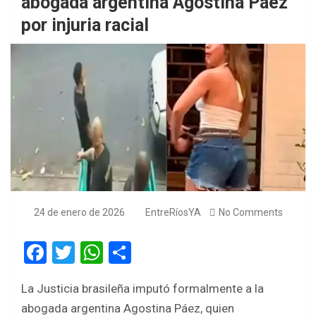
abogada argentina Agostina Páez
por injuria racial
24 de enero de 2026
EntreRíosYA
No Comments
F
T
W
S
a
wi
h
h
La Justicia brasileña imputó formalmente a la
ce
tt
at
ar
abogada argentina Agostina Páez, quien