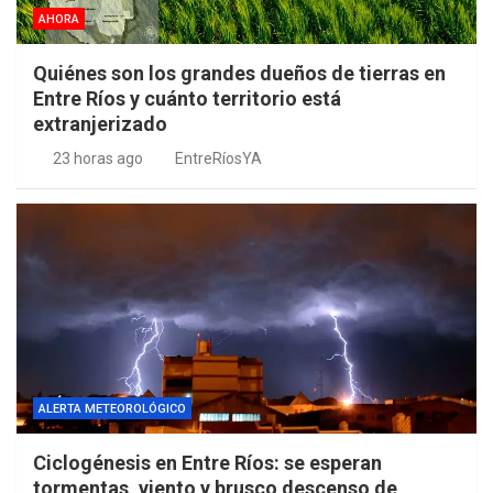
AHORA
Quiénes son los grandes dueños de tierras en
Entre Ríos y cuánto territorio está
extranjerizado
23 horas ago
EntreRíosYA
ALERTA METEOROLÓGICO
Ciclogénesis en Entre Ríos: se esperan
tormentas, viento y brusco descenso de