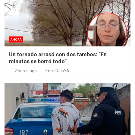
AHORA
Un tornado arrasó con dos tambos: “En
minutos se borró todo”
2 horas ago
EntreRíosYA