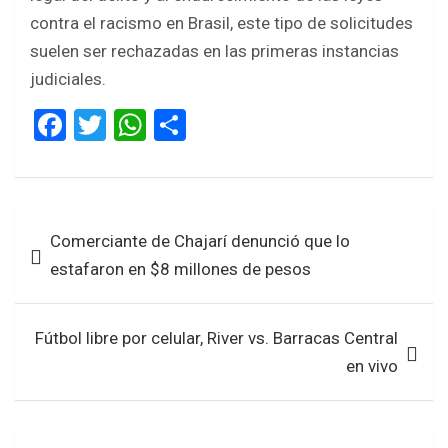
contra el racismo en Brasil, este tipo de solicitudes
suelen ser rechazadas en las primeras instancias
judiciales.
F
T
W
S
a
wi
h
h
ce
tt
at
ar
b
er
s
e
Navegación
Comerciante de Chajarí denunció que lo
o
A
de
estafaron en $8 millones de pesos
o
p
entradas
k
p
Fútbol libre por celular, River vs. Barracas Central
en vivo