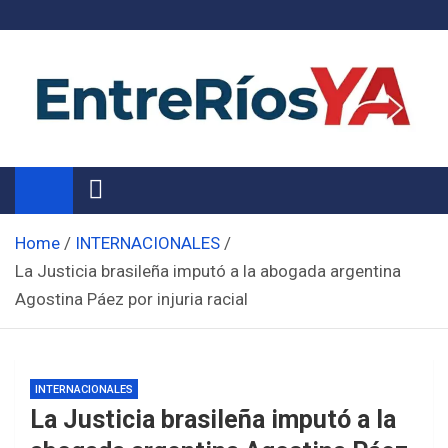
Skip
to
content
Noticias de Entre Ríos
Información de toda la provincia ahora
Home
INTERNACIONALES
La Justicia brasileña imputó a la abogada argentina
Agostina Páez por injuria racial
INTERNACIONALES
La Justicia brasileña imputó a la