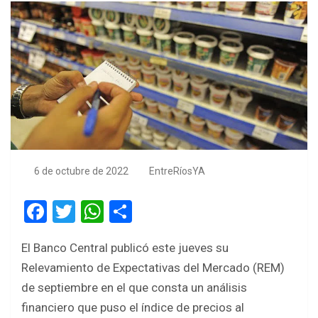
6 de octubre de 2022
EntreRíosYA
F
T
W
S
a
wi
h
h
El Banco Central publicó este jueves su
ce
tt
at
ar
Relevamiento de Expectativas del Mercado (REM)
b
er
s
e
de septiembre en el que consta un análisis
o
A
financiero que puso el índice de precios al