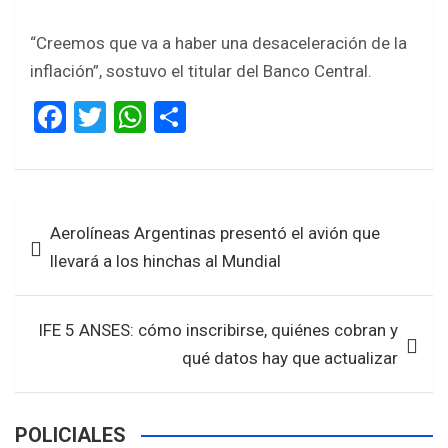
“Creemos que va a haber una desaceleración de la
inflación”, sostuvo el titular del Banco Central.
F
T
W
S
a
wi
h
h
ce
tt
at
ar
b
er
s
e
Navegación
Aerolíneas Argentinas presentó el avión que
o
A
de
llevará a los hinchas al Mundial
o
p
entradas
k
p
IFE 5 ANSES: cómo inscribirse, quiénes cobran y
qué datos hay que actualizar
POLICIALES