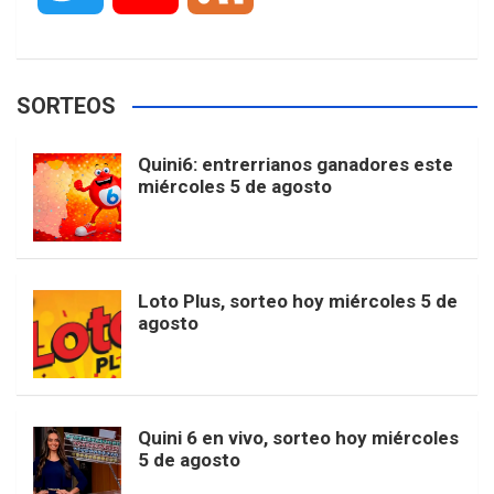
c
s
k
n
o
w
o
e
e
t
T
t
g
SORTEOS
i
u
e
b
a
o
e
l
Quini6: entrerrianos ganadores este
t
T
d
miércoles 5 de agosto
o
g
k
r
e
t
u
o
r
e
M
Loto Plus, sorteo hoy miércoles 5 de
e
b
agosto
k
a
s
a
r
e
m
t
p
Quini 6 en vivo, sorteo hoy miércoles
5 de agosto
s