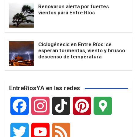
Renovaron alerta por fuertes
vientos para Entre Ríos
Ciclogénesis en Entre Ríos: se
esperan tormentas, viento y brusco
descenso de temperatura
EntreRíosYA en las redes
F
I
T
P
G
a
n
i
i
o
T
Y
F