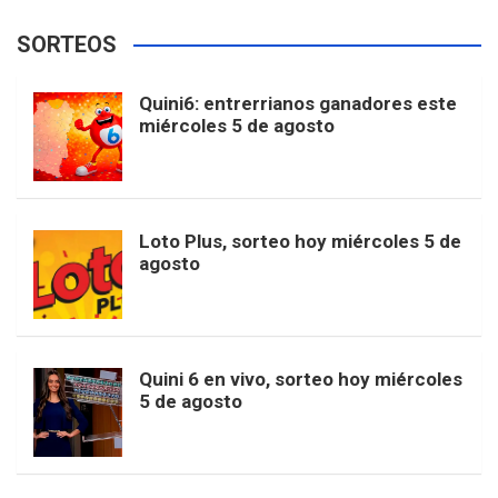
e
t
T
t
g
SORTEOS
i
u
e
b
a
o
e
l
Quini6: entrerrianos ganadores este
t
T
d
miércoles 5 de agosto
o
g
k
r
e
t
u
o
r
e
M
Loto Plus, sorteo hoy miércoles 5 de
e
b
agosto
k
a
s
a
r
e
m
t
p
Quini 6 en vivo, sorteo hoy miércoles
5 de agosto
s