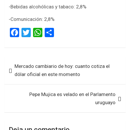
-Bebidas alcohólicas y tabaco: 2,8%
-Comunicación: 2,8%
F
T
W
S
a
wi
h
h
ce
tt
at
ar
b
er
s
e
Navegación
Mercado cambiario de hoy: cuanto cotiza el
o
A
de
dólar oficial en este momento
o
p
entradas
k
p
Pepe Mujica es velado en el Parlamento
uruguayo
Deja un comentario