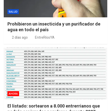
SALUD
Prohibieron un insecticida y un purificador de
agua en todo el país
2 días ago
EntreRíosYA
AHORA
El listado: sortearon a 8.000 entrerrianos que