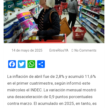
14 de mayo de 2025
EntreRíosYA
No Comments
F
T
W
S
a
wi
h
h
La inflación de abril fue de 2,8% y acumuló 11,6%
ce
tt
at
ar
en el primer cuatrimestre, según informó este
b
er
s
e
miércoles el INDEC. La variación mensual mostró
o
A
una desaceleración de 0,9 puntos porcentuales
o
p
contra marzo. El acumulado en 2025, en tanto, es