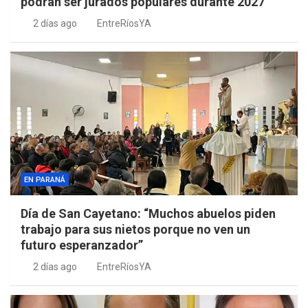
podrán ser jurados populares durante 2027
2 días ago
EntreRíosYA
EN PARANÁ
Día de San Cayetano: “Muchos abuelos piden
trabajo para sus nietos porque no ven un
futuro esperanzador”
2 días ago
EntreRíosYA