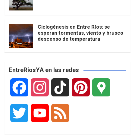
Ciclogénesis en Entre Ríos: se
esperan tormentas, viento y brusco
descenso de temperatura
EntreRíosYA en las redes
F
I
T
P
G
a
n
i
i
o
T
Y
F
c
s
k
n
o
w
o
e