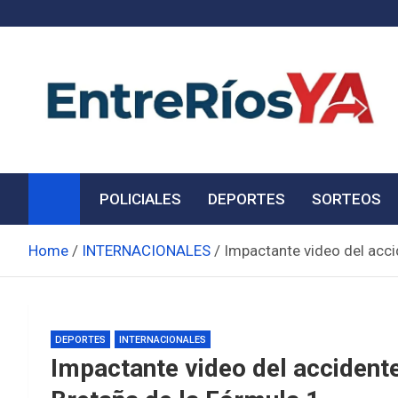
Skip
to
content
Noticias de Entre Ríos
Información de toda la provincia ahora
POLICIALES
DEPORTES
SORTEOS
Home
INTERNACIONALES
Impactante video del acci
DEPORTES
INTERNACIONALES
Impactante video del accident