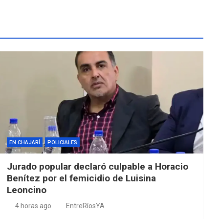
EN CHAJARÍ
POLICIALES
Jurado popular declaró culpable a Horacio
Benítez por el femicidio de Luisina
Leoncino
4 horas ago
EntreRíosYA