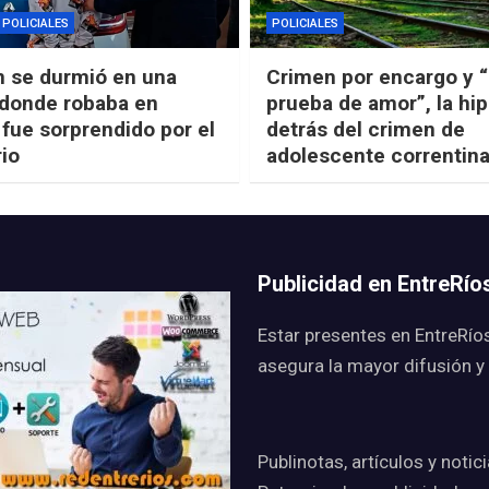
POLICIALES
POLICIALES
n se durmió en una
Crimen por encargo y 
 donde robaba en
prueba de amor”, la hip
 fue sorprendido por el
detrás del crimen de
rio
adolescente correntin
Publicidad en EntreRí
Estar presentes en EntreRío
asegura la mayor difusión y
Publinotas, artículos y notic