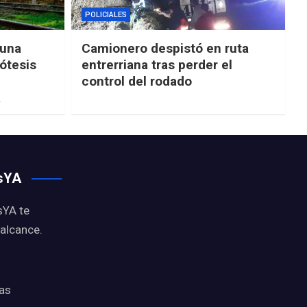
POLICIALES
“una
Camionero despistó en ruta
ótesis
entrerriana tras perder el
control del rodado
a
osYA
sYA te
 alcance.
ias