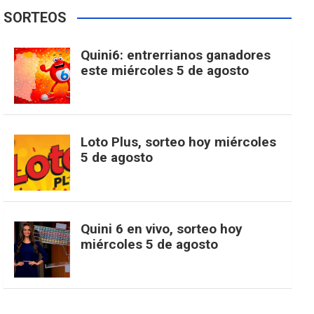
e
t
T
t
g
SORTEOS
i
u
e
b
a
o
e
l
Quini6: entrerrianos ganadores
t
T
d
este miércoles 5 de agosto
o
g
k
r
e
t
u
o
r
e
M
Loto Plus, sorteo hoy miércoles
e
b
5 de agosto
k
a
s
a
r
e
m
t
p
Quini 6 en vivo, sorteo hoy
miércoles 5 de agosto
s