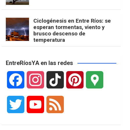
Ciclogénesis en Entre Ríos: se
esperan tormentas, viento y
brusco descenso de
temperatura
EntreRíosYA en las redes
F
I
T
P
G
a
n
i
i
o
T
Y
F
c
s
k
n
o
w
o
e