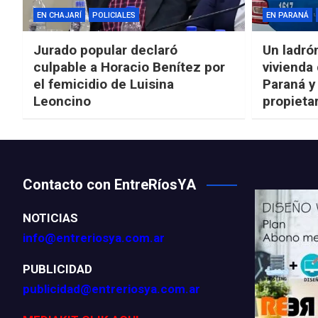
EN CHAJARÍ
POLICIALES
EN PARANÁ
Jurado popular declaró
Un ladró
culpable a Horacio Benítez por
vivienda
el femicidio de Luisina
Paraná y
Leoncino
propieta
Contacto con EntreRíosYA
NOTICIAS
info@entreriosya.com.ar
PUBLICIDAD
publicidad@entreriosya.com.ar