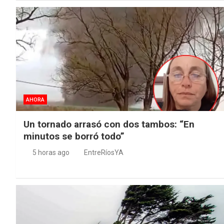
AHORA
Un tornado arrasó con dos tambos: “En
minutos se borró todo”
5 horas ago
EntreRíosYA