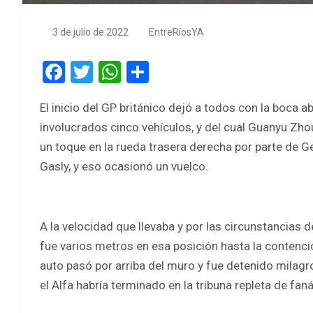
3 de julio de 2022
EntreRíosYA
F
T
W
S
a
wi
h
h
El inicio del GP británico dejó a todos con la boca ab
ce
tt
at
ar
involucrados cinco vehículos, y del cual Guanyu Zhou 
b
er
s
e
un toque en la rueda trasera derecha por parte de G
o
A
Gasly, y eso ocasionó un vuelco.
o
p
k
p
A la velocidad que llevaba y por las circunstancias d
fue varios metros en esa posición hasta la contenci
auto pasó por arriba del muro y fue detenido milag
el Alfa habría terminado en la tribuna repleta de faná