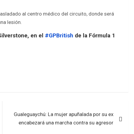
rasladado al centro médico del circuito, donde será
na lesión.
ilverstone, en el
#GPBritish
de la Fórmula 1
Gualeguaychú: La mujer apuñalada por su ex
encabezará una marcha contra su agresor