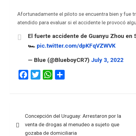
Afortunadamente el piloto se encuentra bien y fue t
atendido para evaluar si el accidente le provocó algu
El fuerte accidente de Guanyu Zhou en S
🏎
pic.twitter.com/dpKFqVZWVK
— Blue (@BlueboyCR7)
July 3, 2022
F
T
W
S
a
wi
h
h
ce
tt
at
ar
b
er
s
e
Navegación
o
A
Concepción del Uruguay: Arrestaron por la
de
o
p
venta de drogas al menudeo a sujeto que
k
p
entradas
gozaba de domiciliaria