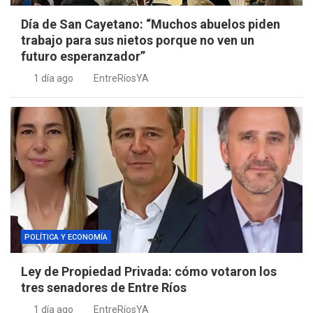
Día de San Cayetano: “Muchos abuelos piden
trabajo para sus nietos porque no ven un
futuro esperanzador”
1 día ago
EntreRíosYA
POLÍTICA Y ECONOMÍA
Ley de Propiedad Privada: cómo votaron los
tres senadores de Entre Ríos
1 día ago
EntreRíosYA