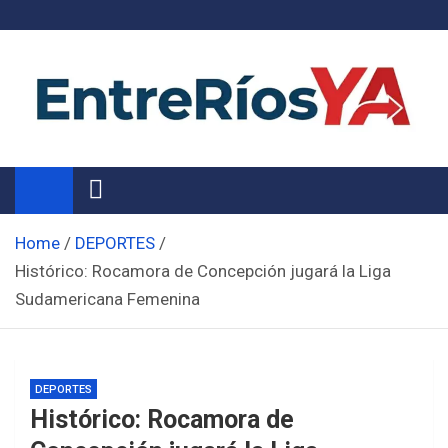
Skip
to
content
Noticias de Entre Ríos
Información de toda la provincia ahora
Home
DEPORTES
Histórico: Rocamora de Concepción jugará la Liga
Sudamericana Femenina
DEPORTES
Histórico: Rocamora de