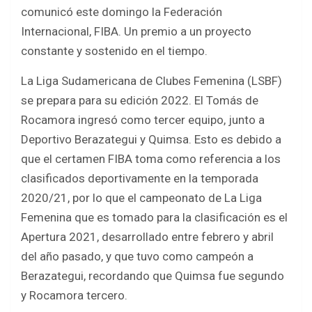
b
er
s
e
comunicó este domingo la Federación
o
A
Internacional, FIBA. Un premio a un proyecto
o
p
constante y sostenido en el tiempo.
k
p
La Liga Sudamericana de Clubes Femenina (LSBF)
se prepara para su edición 2022. El Tomás de
Rocamora ingresó como tercer equipo, junto a
Deportivo Berazategui y Quimsa. Esto es debido a
que el certamen FIBA toma como referencia a los
clasificados deportivamente en la temporada
2020/21, por lo que el campeonato de La Liga
Femenina que es tomado para la clasificación es el
Apertura 2021, desarrollado entre febrero y abril
del año pasado, y que tuvo como campeón a
Berazategui, recordando que Quimsa fue segundo
y Rocamora tercero.