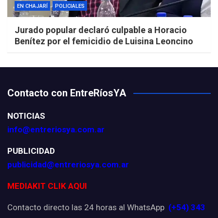
EN CHAJARÍ
POLICIALES
Jurado popular declaró culpable a Horacio
Benítez por el femicidio de Luisina Leoncino
Contacto con EntreRíosYA
NOTICIAS
info@entreriosya.com.ar
PUBLICIDAD
publicidad@entreriosya.com.ar
MEDIAKIT CLIK AQUI
Contacto directo las 24 horas al WhatsApp
(+54) 343