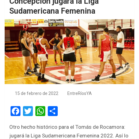
Concepción jugará la Liga
Sudamericana Femenina
15 de febrero de 2022
EntreRíosYA
F
T
W
S
a
wi
h
h
Otro hecho histórico para el Tomás de Rocamora:
ce
tt
at
ar
jugará la Liga Sudamericana Femenina 2022. Así lo