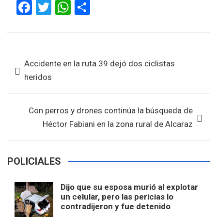
F
T
W
S
a
wi
h
h
ce
tt
at
ar
b
er
s
e
Navegación
Accidente en la ruta 39 dejó dos ciclistas
o
A
de
heridos
o
p
entradas
k
p
Con perros y drones continúa la búsqueda de
Héctor Fabiani en la zona rural de Alcaraz
POLICIALES
Dijo que su esposa murió al explotar
un celular, pero las pericias lo
contradijeron y fue detenido