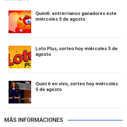
i
u
e
b
a
o
e
l
Quini6: entrerrianos ganadores este
t
T
d
miércoles 5 de agosto
o
g
k
r
e
t
u
o
r
e
M
Loto Plus, sorteo hoy miércoles 5 de
e
b
agosto
k
a
s
a
r
e
m
t
p
Quini 6 en vivo, sorteo hoy miércoles
5 de agosto
s
MÁS INFORMACIONES