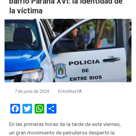
barrio Paraná XVI: la identidad de
la víctima
7 de junio de 2024
EntreRíosYA
F
T
W
S
a
wi
h
h
En las primeras horas de la tarde de este viernes,
ce
tt
at
ar
un gran movimiento de patrulleros despertó la