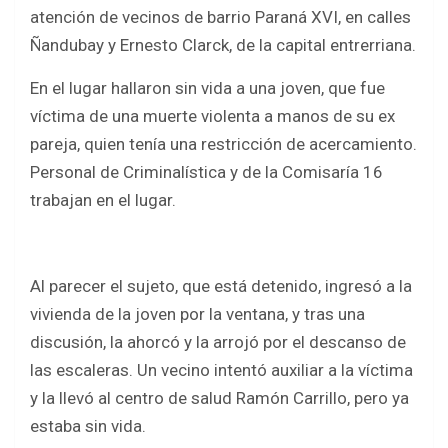
b
er
s
e
atención de vecinos de barrio Paraná XVI, en calles
o
A
Ñandubay y Ernesto Clarck, de la capital entrerriana.
o
p
En el lugar hallaron sin vida a una joven, que fue
k
p
víctima de una muerte violenta a manos de su ex
pareja, quien tenía una restricción de acercamiento.
Personal de Criminalística y de la Comisaría 16
trabajan en el lugar.
Al parecer el sujeto, que está detenido, ingresó a la
vivienda de la joven por la ventana, y tras una
discusión, la ahorcó y la arrojó por el descanso de
las escaleras. Un vecino intentó auxiliar a la víctima
y la llevó al centro de salud Ramón Carrillo, pero ya
estaba sin vida.