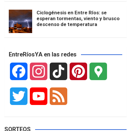
Ciclogénesis en Entre Ríos: se
esperan tormentas, viento y brusco
descenso de temperatura
EntreRíosYA en las redes
F
I
T
P
G
a
n
i
i
o
T
Y
F
c
s
k
n
o
w
o
e
e
t
T
t
g
SORTEOS