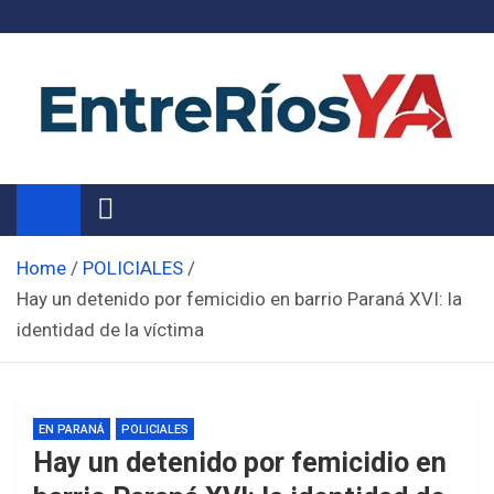
Skip
to
content
Noticias de Entre Ríos
Información de toda la provincia ahora
Home
POLICIALES
Hay un detenido por femicidio en barrio Paraná XVI: la
identidad de la víctima
EN PARANÁ
POLICIALES
Hay un detenido por femicidio en