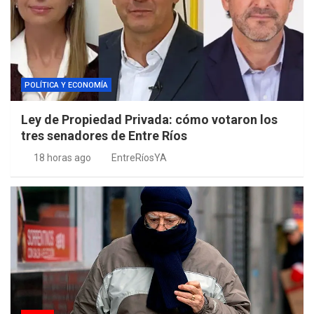
POLÍTICA Y ECONOMÍA
Ley de Propiedad Privada: cómo votaron los
tres senadores de Entre Ríos
18 horas ago
EntreRíosYA