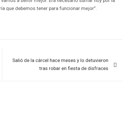
s vamos a sentir mejor. Era necesario sumar hoy por la
oría que debemos tener para funcionar mejor”.
Salió de la cárcel hace meses y lo detuvieron
tras robar en fiesta de disfraces