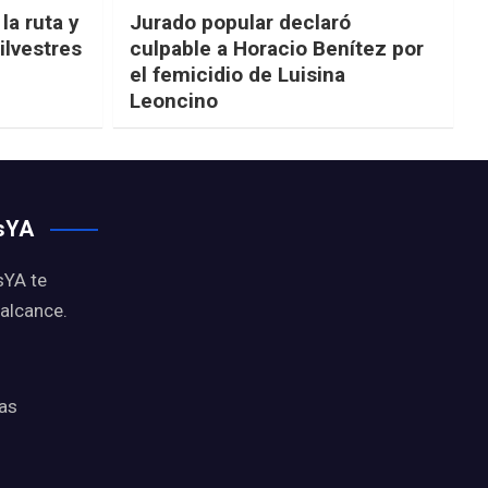
la ruta y
Jurado popular declaró
ilvestres
culpable a Horacio Benítez por
el femicidio de Luisina
Leoncino
osYA
sYA te
 alcance.
ias