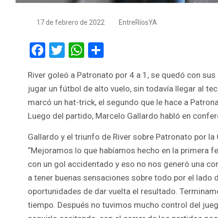
17 de febrero de 2022
EntreRíosYA
F
T
W
S
a
wi
h
h
River goleó a Patronato por 4 a 1, se quedó con sus
ce
tt
at
ar
jugar un fútbol de alto vuelo, sin todavía llegar al 
b
er
s
e
marcó un hat-trick, el segundo que le hace a Patrona
o
A
Luego del partido, Marcelo Gallardo habló en confer
o
p
Gallardo y el triunfo de River sobre Patronato por l
k
p
“Mejoramos lo que habíamos hecho en la primera fe
con un gol accidentado y eso no nos generó una co
a tener buenas sensaciones sobre todo por el lado d
oportunidades de dar vuelta el resultado. Termina
tiempo. Después no tuvimos mucho control del juego