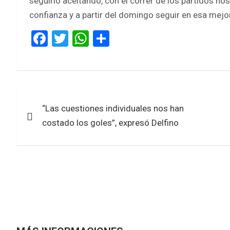
seguirlo aceitando, con el correr de los partidos no
confianza y a partir del domingo seguir en esa mej
F
T
W
S
a
wi
h
h
ce
tt
at
ar
b
er
s
e
Navegación
o
A
“Las cuestiones individuales nos han
de
o
p
costado los goles”, expresó Delfino
k
p
entradas