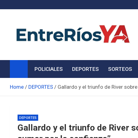
Skip
to
content
Noticias de Entre Ríos
Información de toda la provincia ahora
POLICIALES
DEPORTES
SORTEOS
Home
DEPORTES
Gallardo y el triunfo de River sobr
DEPORTES
Gallardo y el triunfo de River 