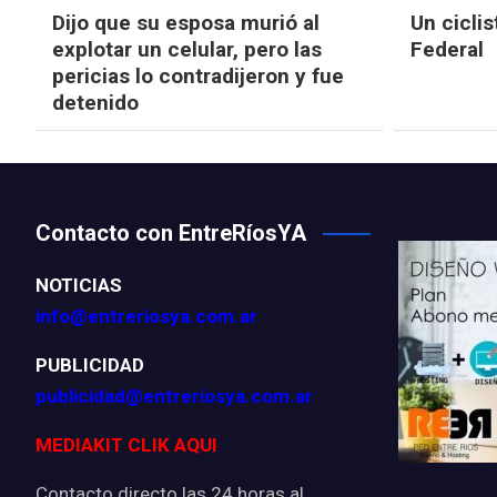
Dijo que su esposa murió al
Un ciclis
explotar un celular, pero las
Federal
pericias lo contradijeron y fue
detenido
Contacto con EntreRíosYA
NOTICIAS
info@entreriosya.com.ar
PUBLICIDAD
publicidad@entreriosya.com.ar
MEDIAKIT CLIK AQUI
Contacto directo las 24 horas al