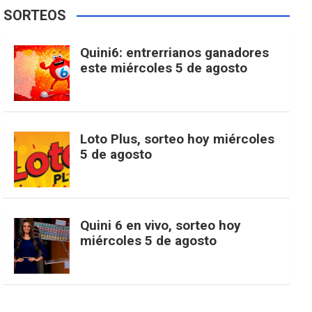
e
t
T
t
g
SORTEOS
i
u
e
b
a
o
e
l
Quini6: entrerrianos ganadores
t
T
d
este miércoles 5 de agosto
o
g
k
r
e
t
u
o
r
e
M
Loto Plus, sorteo hoy miércoles
e
b
5 de agosto
k
a
s
a
r
e
m
t
p
Quini 6 en vivo, sorteo hoy
miércoles 5 de agosto
s