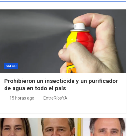
SALUD
Prohibieron un insecticida y un purificador
de agua en todo el país
15 horas ago
EntreRíosYA