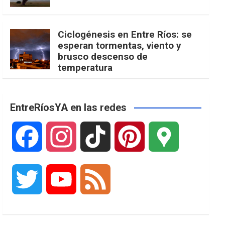
Ciclogénesis en Entre Ríos: se
esperan tormentas, viento y
brusco descenso de
temperatura
EntreRíosYA en las redes
F
I
T
P
G
a
n
i
i
o
T
Y
F
c
s
k
n
o
w
o
e