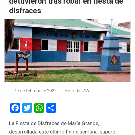
detuvieron tras robar en fiesta de
disfraces
17 de febrero de 2022
EntreRíosYA
F
T
W
S
a
wi
h
h
La Fiesta de Disfraces de María Grande,
ce
tt
at
ar
desarrollada este último fin de semana, superó