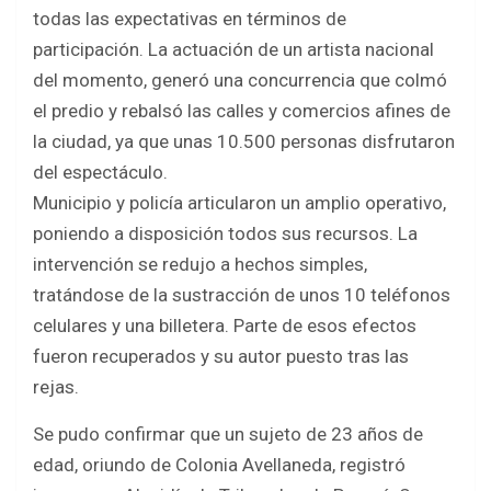
b
er
s
e
todas las expectativas en términos de
o
A
participación. La actuación de un artista nacional
o
p
del momento, generó una concurrencia que colmó
k
p
el predio y rebalsó las calles y comercios afines de
la ciudad, ya que unas 10.500 personas disfrutaron
del espectáculo.
Municipio y policía articularon un amplio operativo,
poniendo a disposición todos sus recursos. La
intervención se redujo a hechos simples,
tratándose de la sustracción de unos 10 teléfonos
celulares y una billetera. Parte de esos efectos
fueron recuperados y su autor puesto tras las
rejas.
Se pudo confirmar que un sujeto de 23 años de
edad, oriundo de Colonia Avellaneda, registró