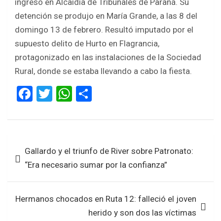
ingreso en Alcaidía de Tribunales de Paraná. Su
detención se produjo en María Grande, a las 8 del
domingo 13 de febrero. Resultó imputado por el
supuesto delito de Hurto en Flagrancia,
protagonizado en las instalaciones de la Sociedad
Rural, donde se estaba llevando a cabo la fiesta.
F
T
W
S
a
wi
h
h
ce
tt
at
ar
b
er
s
e
Navegación
Gallardo y el triunfo de River sobre Patronato:
o
A
de
“Era necesario sumar por la confianza”
o
p
entradas
k
p
Hermanos chocados en Ruta 12: falleció el joven
herido y son dos las víctimas