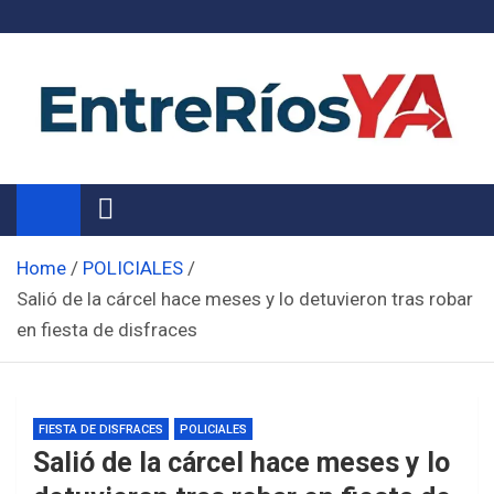
Skip
to
content
Noticias de Entre Ríos
Información de toda la provincia ahora
Home
POLICIALES
Salió de la cárcel hace meses y lo detuvieron tras robar
en fiesta de disfraces
FIESTA DE DISFRACES
POLICIALES
Salió de la cárcel hace meses y lo