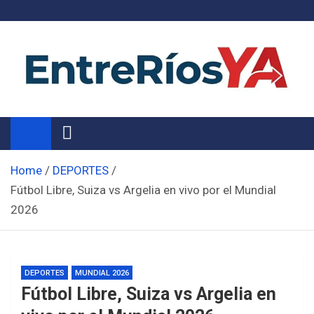
Skip
to
content
Noticias de Entre Ríos
Información de toda la provincia ahora
Home
DEPORTES
Fútbol Libre, Suiza vs Argelia en vivo por el Mundial
2026
DEPORTES
MUNDIAL 2026
Fútbol Libre, Suiza vs Argelia en