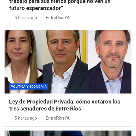
trabajo para sus nietos porque no ven un
futuro esperanzador”
5 horas ago
EntreRíosYA
POLÍTICA Y ECONOMÍA
Ley de Propiedad Privada: cómo votaron los
tres senadores de Entre Ríos
5 horas ago
EntreRíosYA