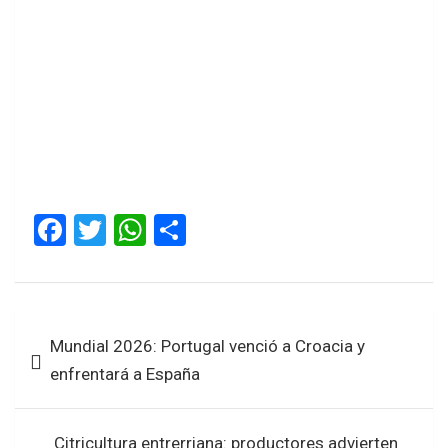
F
T
W
S
a
wi
h
h
ce
tt
at
ar
b
er
s
e
Navegación
Mundial 2026: Portugal venció a Croacia y
o
A
de
enfrentará a España
o
p
entradas
k
p
Citricultura entrerriana: productores advierten