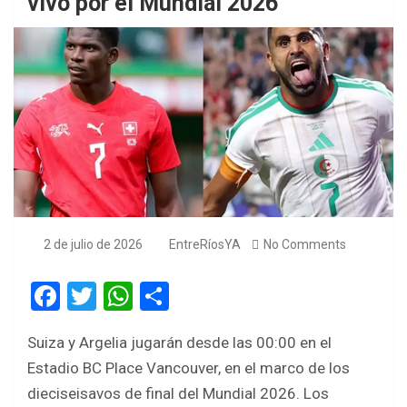
vivo por el Mundial 2026
2 de julio de 2026
EntreRíosYA
No Comments
F
T
W
S
a
wi
h
h
Suiza y Argelia jugarán desde las 00:00 en el
ce
tt
at
ar
Estadio BC Place Vancouver, en el marco de los
b
er
s
e
dieciseisavos de final del Mundial 2026. Los