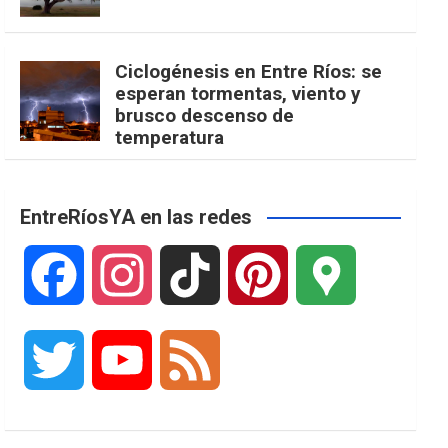
Ciclogénesis en Entre Ríos: se
esperan tormentas, viento y
brusco descenso de
temperatura
EntreRíosYA en las redes
F
I
T
P
G
a
n
i
i
o
T
Y
F
c
s
k
n
o
w
o
e