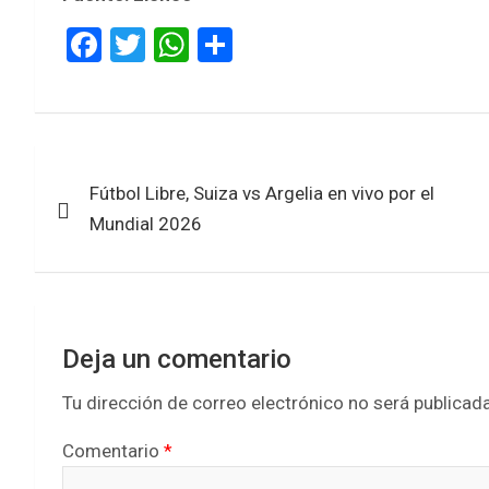
F
T
W
S
a
wi
h
h
ce
tt
at
ar
b
er
s
e
Navegación
o
A
Fútbol Libre, Suiza vs Argelia en vivo por el
de
o
p
Mundial 2026
k
p
entradas
Deja un comentario
Tu dirección de correo electrónico no será publicada
Comentario
*