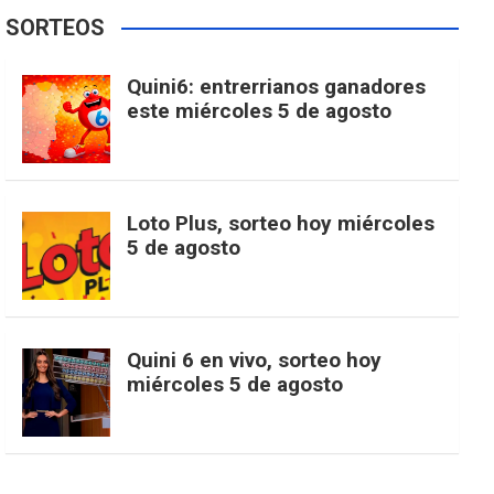
e
t
T
t
g
SORTEOS
i
u
e
b
a
o
e
l
Quini6: entrerrianos ganadores
t
T
d
este miércoles 5 de agosto
o
g
k
r
e
t
u
o
r
e
M
Loto Plus, sorteo hoy miércoles
e
b
5 de agosto
k
a
s
a
r
e
m
t
p
Quini 6 en vivo, sorteo hoy
miércoles 5 de agosto
s