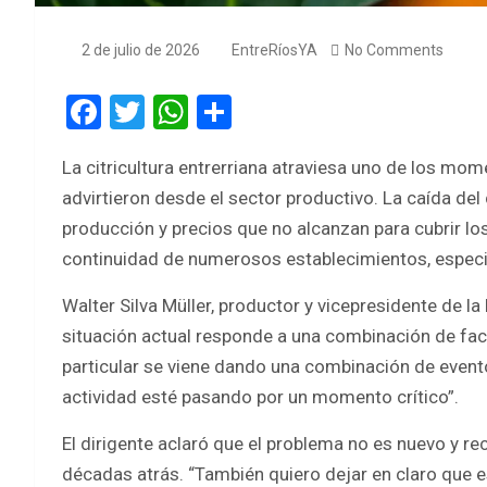
2 de julio de 2026
EntreRíosYA
No Comments
F
T
W
S
a
wi
h
h
La citricultura entrerriana atraviesa uno de los m
ce
tt
at
ar
advirtieron desde el sector productivo. La caída d
b
er
s
e
producción y precios que no alcanzan para cubrir 
o
A
continuidad de numerosos establecimientos, especi
o
p
Walter Silva Müller, productor y vicepresidente de la
k
p
situación actual responde a una combinación de fa
particular se viene dando una combinación de even
actividad esté pasando por un momento crítico”.
El dirigente aclaró que el problema no es nuevo y re
décadas atrás. “También quiero dejar en claro que e