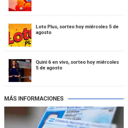
o
g
k
r
e
t
u
o
r
e
M
Loto Plus, sorteo hoy miércoles 5 de
e
b
agosto
k
a
s
a
r
e
m
t
p
Quini 6 en vivo, sorteo hoy miércoles
5 de agosto
s
MÁS INFORMACIONES