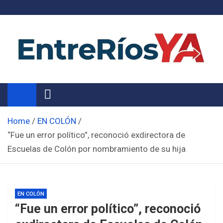
Skip
to
content
Noticias de Entre Ríos
Información de toda la provincia ahora
Home
EN COLÓN
“Fue un error político”, reconoció exdirectora de
Escuelas de Colón por nombramiento de su hija
EN COLÓN
“Fue un error político”, reconoció