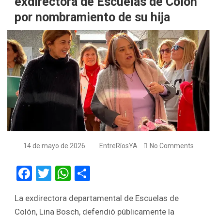
exdirectora de Escuelas de Colón
por nombramiento de su hija
14 de mayo de 2026
EntreRíosYA
No Comments
F
T
W
S
a
wi
h
h
La exdirectora departamental de Escuelas de
ce
tt
at
ar
Colón, Lina Bosch, defendió públicamente la