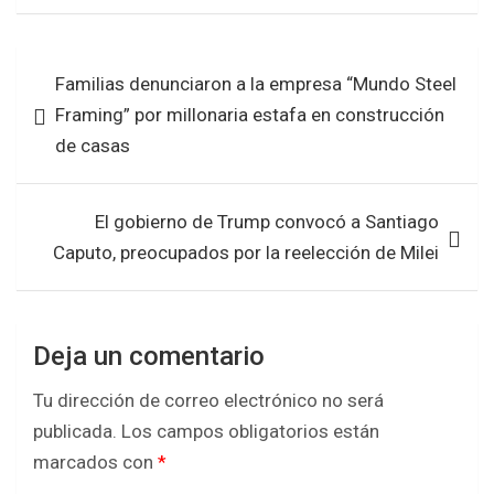
ce
tt
at
ar
b
er
s
e
Navegación
Familias denunciaron a la empresa “Mundo Steel
o
A
de
Framing” por millonaria estafa en construcción
o
p
entradas
de casas
k
p
El gobierno de Trump convocó a Santiago
Caputo, preocupados por la reelección de Milei
Deja un comentario
Tu dirección de correo electrónico no será
publicada.
Los campos obligatorios están
marcados con
*