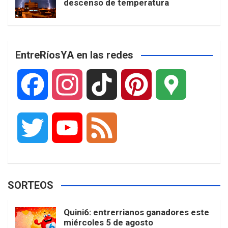
descenso de temperatura
EntreRíosYA en las redes
F
I
T
P
G
a
n
i
i
o
T
Y
F
c
s
k
n
o
w
o
e
e
t
T
t
g
SORTEOS
i
u
e
b
a
o
e
l
Quini6: entrerrianos ganadores este
t
T
d
miércoles 5 de agosto