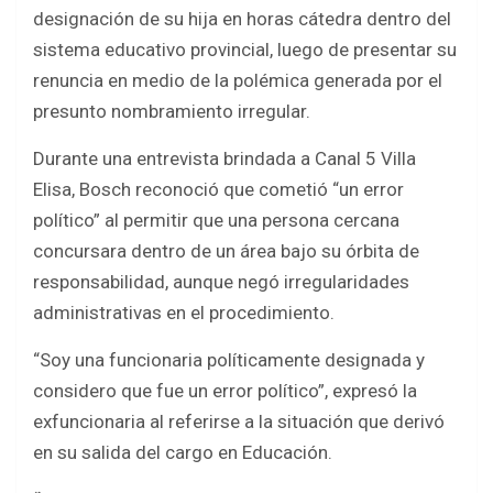
b
er
s
e
designación de su hija en horas cátedra dentro del
o
A
sistema educativo provincial, luego de presentar su
o
p
renuncia en medio de la polémica generada por el
k
p
presunto nombramiento irregular.
Durante una entrevista brindada a Canal 5 Villa
Elisa, Bosch reconoció que cometió “un error
político” al permitir que una persona cercana
concursara dentro de un área bajo su órbita de
responsabilidad, aunque negó irregularidades
administrativas en el procedimiento.
“Soy una funcionaria políticamente designada y
considero que fue un error político”, expresó la
exfuncionaria al referirse a la situación que derivó
en su salida del cargo en Educación.