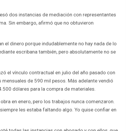
ravesó dos instancias de mediación con representantes
irma. Sin embargo, afirmó que no obtuvieron
an el dinero porque indudablemente no hay nada de lo
diante escribana también, pero absolutamente no se
ó el vínculo contractual en julio del año pasado con
tas mensuales de 590 mil pesos. Más adelante vendió
500 dólares para la compra de materiales.
la obra en enero, pero los trabajos nunca comenzaron.
iempre les estaba faltando algo. Yo quise confiar en
goté todas las instancias con abogado y con ellos, que