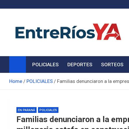
Skip
to
content
Noticias de Entre Ríos
Información de toda la provincia ahora
POLICIALES
DEPORTES
SORTEOS
Home
POLICIALES
Familias denunciaron a la empres
EN PARANÁ
POLICIALES
Familias denunciaron a la emp