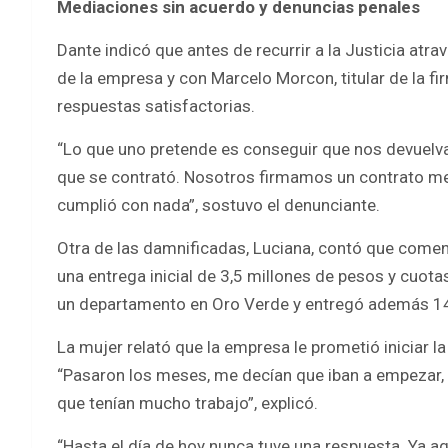
Mediaciones sin acuerdo y denuncias penales
Dante indicó que antes de recurrir a la Justicia at
de la empresa y con Marcelo Morcon, titular de la f
respuestas satisfactorias.
“Lo que uno pretende es conseguir que nos devuelv
que se contrató. Nosotros firmamos un contrato me
cumplió con nada”, sostuvo el denunciante.
Otra de las damnificadas, Luciana, contó que comenz
una entrega inicial de 3,5 millones de pesos y cuo
un departamento en Oro Verde y entregó además 14.
La mujer relató que la empresa le prometió iniciar 
“Pasaron los meses, me decían que iban a empezar, s
que tenían mucho trabajo”, explicó.
“Hasta el día de hoy nunca tuve una respuesta. Ya a