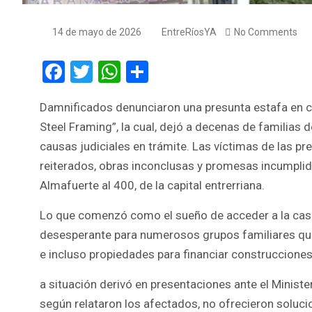
14 de mayo de 2026
EntreRíosYA
No Comments
F
T
W
S
a
wi
h
h
Damnificados denunciaron una presunta estafa en c
ce
tt
at
ar
Steel Framing”, la cual, dejó a decenas de familias d
b
er
s
e
causas judiciales en trámite. Las víctimas de las 
o
A
reiterados, obras inconclusas y promesas incumplid
o
p
Almafuerte al 400, de la capital entrerriana.
k
p
Lo que comenzó como el sueño de acceder a la cas
desesperante para numerosos grupos familiares que 
e incluso propiedades para financiar construccione
a situación derivó en presentaciones ante el Ministe
según relataron los afectados, no ofrecieron soluc