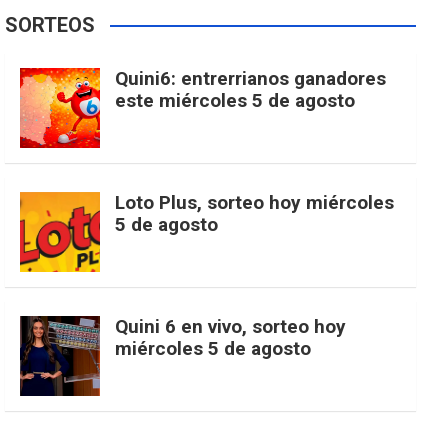
e
t
T
t
g
SORTEOS
i
u
e
b
a
o
e
l
Quini6: entrerrianos ganadores
t
T
d
este miércoles 5 de agosto
o
g
k
r
e
t
u
o
r
e
M
Loto Plus, sorteo hoy miércoles
e
b
5 de agosto
k
a
s
a
r
e
m
t
p
Quini 6 en vivo, sorteo hoy
miércoles 5 de agosto
s