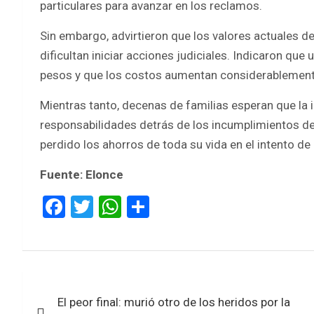
particulares para avanzar en los reclamos.
Sin embargo, advirtieron que los valores actuales de
dificultan iniciar acciones judiciales. Indicaron que 
pesos y que los costos aumentan considerablemente
Mientras tanto, decenas de familias esperan que la i
responsabilidades detrás de los incumplimientos d
perdido los ahorros de toda su vida en el intento de
Fuente: Elonce
F
T
W
S
a
wi
h
h
ce
tt
at
ar
b
er
s
e
Navegación
o
A
El peor final: murió otro de los heridos por la
de