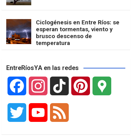
Ciclogénesis en Entre Ríos: se
esperan tormentas, viento y
brusco descenso de
temperatura
EntreRíosYA en las redes
F
I
T
P
G
a
n
i
i
o
T
Y
F
c
s
k
n
o
w
o
e